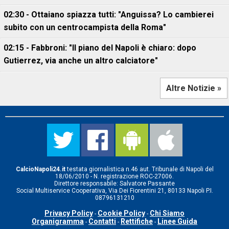
02:30 - Ottaiano spiazza tutti: "Anguissa? Lo cambierei
subito con un centrocampista della Roma"
02:15 - Fabbroni: "Il piano del Napoli è chiaro: dopo
Gutierrez, via anche un altro calciatore"
Altre Notizie »
CalcioNapoli24.it
testata giornalistica n.46 aut. Tribunale di Napoli del
18/06/2010 - N. registrazione ROC-27006.
Direttore responsabile: Salvatore Passante
Social Multiservice Cooperativa, Via Dei Fiorentini 21, 80133 Napoli P.I.
08796131210
Privacy Policy
Cookie Policy
Chi Siamo
-
-
Organigramma
Contatti
Rettifiche
Linee Guida
-
-
-