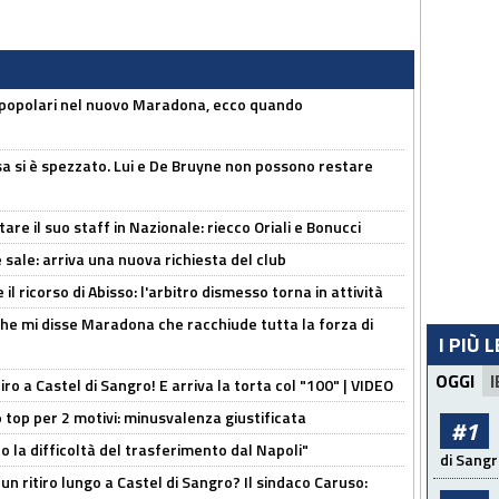
 popolari nel nuovo Maradona, ecco quando
a si è spezzato. Lui e De Bruyne non possono restare
re il suo staff in Nazionale: riecco Oriali e Bonucci
 sale: arriva una nuova richiesta del club
il ricorso di Abisso: l'arbitro dismesso torna in attività
 che mi disse Maradona che racchiude tutta la forza di
I PIÙ 
OGGI
I
tiro a Castel di Sangro! E arriva la torta col "100" | VIDEO
 top per 2 motivi: minusvalenza giustificata
#1
to la difficoltà del trasferimento dal Napoli"
di Sangr
un ritiro lungo a Castel di Sangro? Il sindaco Caruso: