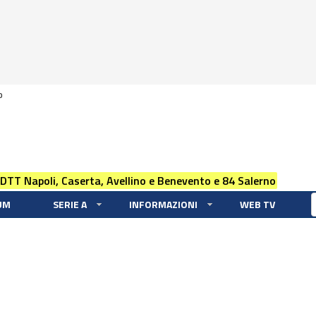
0
 DTT Napoli, Caserta, Avellino e Benevento e 84 Salerno
UM
SERIE A
INFORMAZIONI
WEB TV