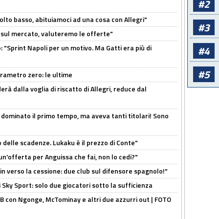
#2
olto basso, abituiamoci ad una cosa con Allegri"
#3
 è sul mercato, valuteremo le offerte"
: "Sprint Napoli per un motivo. Ma Gatti era più di
#4
#5
arametro zero: le ultime
à dalla voglia di riscatto di Allegri, reduce dal
 dominato il primo tempo, ma aveva tanti titolari! Sono
o delle scadenze. Lukaku è il prezzo di Conte"
un'offerta per Anguissa che fai, non lo cedi?"
n verso la cessione: due club sul difensore spagnolo!"
 Sky Sport: solo due giocatori sotto la sufficienza
 con Ngonge, McTominay e altri due azzurri out | FOTO