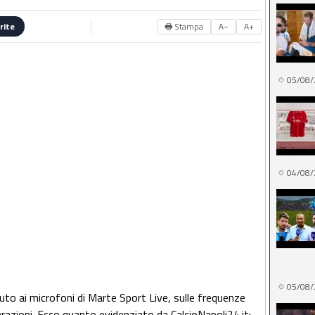
🖶 Stampa
A−
A+
rite
05/08/
04/08/
05/08/
uto ai microfoni di Marte Sport Live, sulle frequenze
arazioni. Ecco quanto evidenziato da CalcioNapoli24.it: