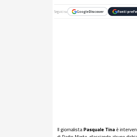
Google
Discover
Fonti prefe
Seguici su
Il giornalista
Pasquale Tina
è interven
di Radio Marte, rilasciando alcune dichi