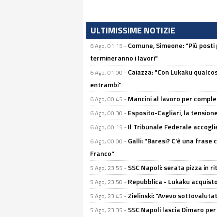
ULTIMISSIME NOTIZIE
Comune, Simeone: "Più posti
6 Ago, 01:15 -
termineranno i lavori"
Caiazza: "Con Lukaku qualcos
6 Ago, 01:00 -
entrambi"
Mancini al lavoro per completa
6 Ago, 00:45 -
Esposito-Cagliari, la tensione
6 Ago, 00:30 -
Il Tribunale Federale accoglie 
6 Ago, 00:15 -
Galli: "Baresi? C'è una frase
6 Ago, 00:00 -
Franco"
SSC Napoli: serata pizza in ri
5 Ago, 23:55 -
Repubblica - Lukaku acquisto
5 Ago, 23:50 -
Zielinski: "Avevo sottovaluta
5 Ago, 23:45 -
SSC Napoli lascia Dimaro per 
5 Ago, 23:35 -