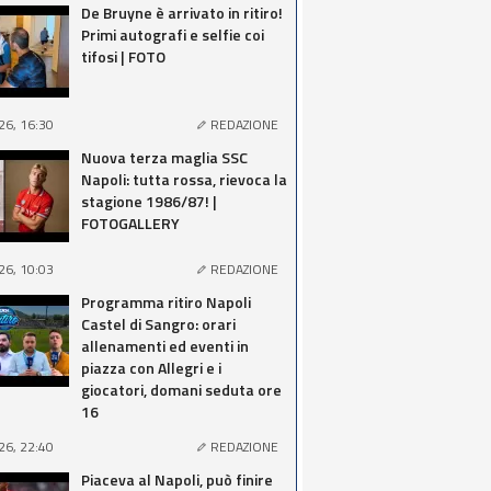
De Bruyne è arrivato in ritiro!
Primi autografi e selfie coi
tifosi | FOTO
26, 16:30
REDAZIONE
Nuova terza maglia SSC
Napoli: tutta rossa, rievoca la
stagione 1986/87! |
FOTOGALLERY
26, 10:03
REDAZIONE
Programma ritiro Napoli
Castel di Sangro: orari
allenamenti ed eventi in
piazza con Allegri e i
giocatori, domani seduta ore
16
26, 22:40
REDAZIONE
Piaceva al Napoli, può finire