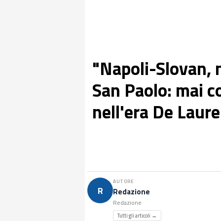
"Napoli-Slovan, 
San Paolo: mai co
nell'era De Laure
AUTORE
R
Redazione
Redazione
Tutti gli articoli →