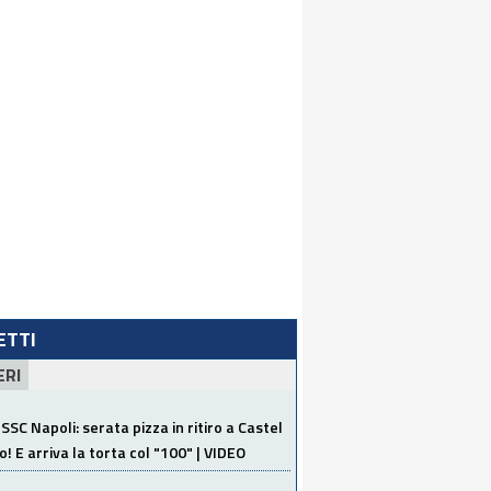
LETTI
ERI
SSC Napoli: serata pizza in ritiro a Castel
o! E arriva la torta col "100" | VIDEO