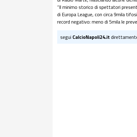
“Il minimo storico di spettatori presen
di Europa League, con circa 9mila tifos
record negativo: meno di 5mila le preve
segui
CalcioNapoli24.it
direttament