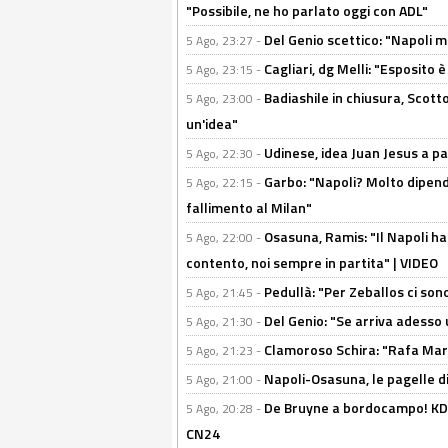
"Possibile, ne ho parlato oggi con ADL"
Del Genio scettico: "Napoli m
5 Ago, 23:27 -
Cagliari, dg Melli: "Esposito
5 Ago, 23:15 -
Badiashile in chiusura, Scotto
5 Ago, 23:00 -
un'idea"
Udinese, idea Juan Jesus a p
5 Ago, 22:30 -
Garbo: "Napoli? Molto dipender
5 Ago, 22:15 -
fallimento al Milan"
Osasuna, Ramis: "Il Napoli ha
5 Ago, 22:00 -
contento, noi sempre in partita" | VIDEO
Pedullà: "Per Zeballos ci son
5 Ago, 21:45 -
Del Genio: "Se arriva adesso 
5 Ago, 21:30 -
Clamoroso Schira: "Rafa Mari
5 Ago, 21:23 -
Napoli-Osasuna, le pagelle di
5 Ago, 21:00 -
De Bruyne a bordocampo! KDB
5 Ago, 20:28 -
CN24