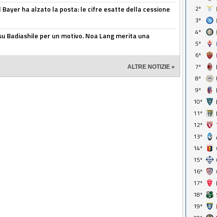
il Bayer ha alzato la posta: le cifre esatte della cessione
2º
3º
4º
 su Badiashile per un motivo. Noa Lang merita una
5º
6º
7º
ALTRE NOTIZIE »
8º
9º
10º
11º
12º
13º
14º
15º
16º
17º
18º
19º