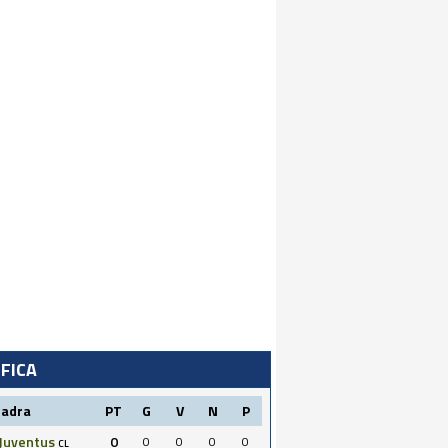
IFICA
uadra
PT
G
V
N
P
Juventus
0
0
0
0
0
CL