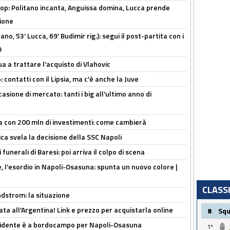
op: Politano incanta, Anguissa domina, Lucca prende
zione
no, 53' Lucca, 69' Budimir rig.): segui il post-partita con i
O
ua a trattare l'acquisto di Vlahovic
 contatti con il Lipsia, ma c'è anche la Juve
asione di mercato: tanti i big all'ultimo anno di
a con 200 mln di investimenti: come cambierà
ca svela la decisione della SSC Napoli
funerali di Baresi: poi arriva il colpo di scena
, l'esordio in Napoli-Osasuna: spunta un nuovo colore |
CLASS
ndstrom: la situazione
ta all'Argentina! Link e prezzo per acquistarla online
#
Sq
presidente è a bordocampo per Napoli-Osasuna
1º