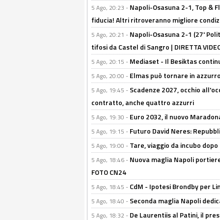
Napoli-Osasuna 2-1, Top & Fl
5 Ago, 20:23 -
fiducia! Altri ritroveranno migliore condi
Napoli-Osasuna 2-1 (27' Polita
5 Ago, 20:21 -
tifosi da Castel di Sangro | DIRETTA VIDE
Mediaset - Il Besiktas contin
5 Ago, 20:15 -
Elmas può tornare in azzurro:
5 Ago, 20:00 -
Scadenze 2027, occhio all'occ
5 Ago, 19:45 -
contratto, anche quattro azzurri
Euro 2032, il nuovo Maradon
5 Ago, 19:30 -
Futuro David Neres: Repubbli
5 Ago, 19:15 -
Tare, viaggio da incubo dopo i 
5 Ago, 19:00 -
Nuova maglia Napoli portiere
5 Ago, 18:46 -
FOTO CN24
CdM - Ipotesi Brondby per Li
5 Ago, 18:45 -
Seconda maglia Napoli dedica
5 Ago, 18:40 -
De Laurentiis al Patini, il 
5 Ago, 18:32 -