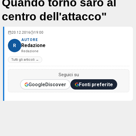
Quando torno sarò al
centro dell'attacco"
20.12.2016
19:00
AUTORE
Redazione
R
Redazione
Tutti gli articoli →
Seguici su
Google
Discover
Fonti preferite