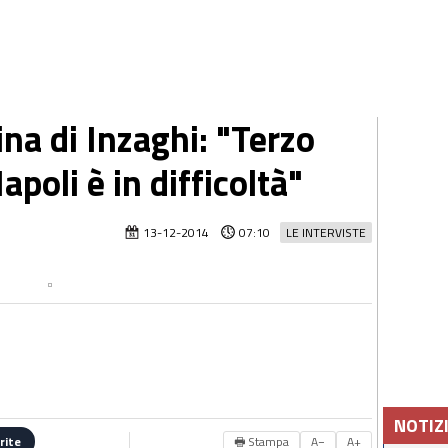
ina di Inzaghi: "Terzo
poli è in difficoltà"
13-12-2014
07:10
LE INTERVISTE
NOTIZ
🖶 Stampa
A−
A+
rite