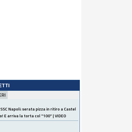
LETTI
ERI
SSC Napoli: serata pizza in ritiro a Castel
o! E arriva la torta col "100" | VIDEO