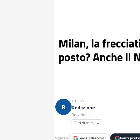
Milan, la frecciat
posto? Anche il Na
AUTORE
R
Redazione
Redazione
Tutti gli articoli →
Google
Discover
Fonti prefe
Seguici su