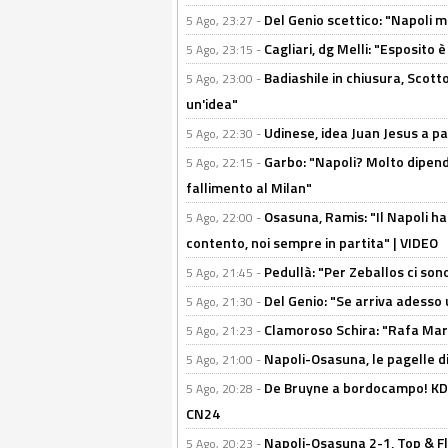
Del Genio scettico: "Napoli m
5 Ago, 23:27 -
Cagliari, dg Melli: "Esposito
5 Ago, 23:15 -
Badiashile in chiusura, Scotto
5 Ago, 23:00 -
un'idea"
Udinese, idea Juan Jesus a p
5 Ago, 22:30 -
Garbo: "Napoli? Molto dipender
5 Ago, 22:15 -
fallimento al Milan"
Osasuna, Ramis: "Il Napoli ha
5 Ago, 22:00 -
contento, noi sempre in partita" | VIDEO
Pedullà: "Per Zeballos ci son
5 Ago, 21:45 -
Del Genio: "Se arriva adesso 
5 Ago, 21:30 -
Clamoroso Schira: "Rafa Mari
5 Ago, 21:23 -
Napoli-Osasuna, le pagelle di
5 Ago, 21:00 -
De Bruyne a bordocampo! KDB
5 Ago, 20:28 -
CN24
Napoli-Osasuna 2-1, Top & Fl
5 Ago, 20:23 -