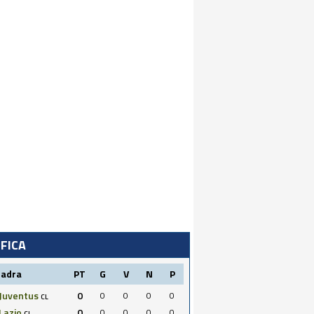
IFICA
uadra
PT
G
V
N
P
Juventus
0
0
0
0
0
CL
Lazio
0
0
0
0
0
CL