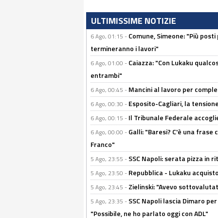
ULTIMISSIME NOTIZIE
Comune, Simeone: "Più posti
6 Ago, 01:15 -
termineranno i lavori"
Caiazza: "Con Lukaku qualcos
6 Ago, 01:00 -
entrambi"
Mancini al lavoro per completa
6 Ago, 00:45 -
Esposito-Cagliari, la tensione
6 Ago, 00:30 -
Il Tribunale Federale accoglie 
6 Ago, 00:15 -
Galli: "Baresi? C'è una frase
6 Ago, 00:00 -
Franco"
SSC Napoli: serata pizza in ri
5 Ago, 23:55 -
Repubblica - Lukaku acquisto
5 Ago, 23:50 -
Zielinski: "Avevo sottovaluta
5 Ago, 23:45 -
SSC Napoli lascia Dimaro per 
5 Ago, 23:35 -
"Possibile, ne ho parlato oggi con ADL"