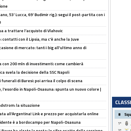
zione
no, 53' Lucca, 69' Budimir rig.): segui il post-partita con i
O
ua a trattare l'acquisto di Vlahovic
 contatti con il Lipsia, ma c'è anche la Juve
asione di mercato: tanti i big all'ultimo anno di
a con 200 mln di investimenti: come cambierà
ca svela la decisione della SSC Napoli
funerali di Baresi: poi arriva il colpo di scena
, l'esordio in Napoli-Osasuna: spunta un nuovo colore |
CLASS
ndstrom: la situazione
ta all'Argentina! Link e prezzo per acquistarla online
#
Sq
presidente è a bordocampo per Napoli-Osasuna
1º
il Bayer ha alzato la posta: le cifre esatte della cessione
2º