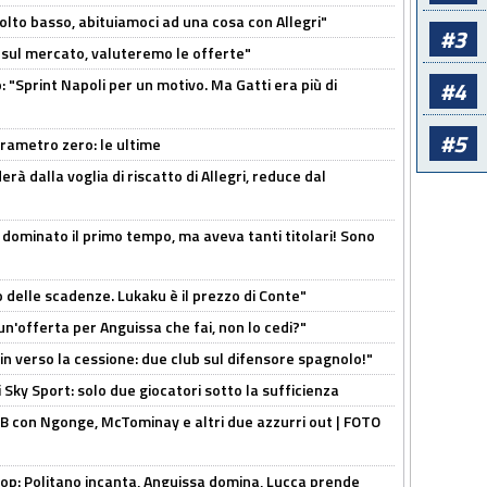
olto basso, abituiamoci ad una cosa con Allegri"
#3
 è sul mercato, valuteremo le offerte"
: "Sprint Napoli per un motivo. Ma Gatti era più di
#4
#5
arametro zero: le ultime
à dalla voglia di riscatto di Allegri, reduce dal
 dominato il primo tempo, ma aveva tanti titolari! Sono
o delle scadenze. Lukaku è il prezzo di Conte"
un'offerta per Anguissa che fai, non lo cedi?"
n verso la cessione: due club sul difensore spagnolo!"
 Sky Sport: solo due giocatori sotto la sufficienza
 con Ngonge, McTominay e altri due azzurri out | FOTO
op: Politano incanta, Anguissa domina, Lucca prende