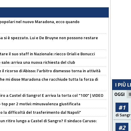
 popolari nel nuovo Maradona, ecco quando
a si è spezzato. Lui e De Bruyne non possono restare
re il suo staff in Nazionale: riecco Oriali e Bonucci
 sale: arriva una nuova richiesta del club
il ricorso di Abisso: l'arbitro dismesso torna in attività
 che mi disse Maradona che racchiude tutta la forza di
I PIÙ 
OGGI
I
tiro a Castel di Sangro! E arriva la torta col "100" | VIDEO
 top per 2 motivi: minusvalenza giustificata
#1
to la difficoltà del trasferimento dal Napoli"
di Sangr
un ritiro lungo a Castel di Sangro? Il sindaco Caruso:
#2