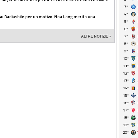
3º
4º
 su Badiashile per un motivo. Noa Lang merita una
5º
6º
7º
ALTRE NOTIZIE »
8º
9º
10º
11º
12º
13º
14º
15º
16º
17º
18º
19º
20º