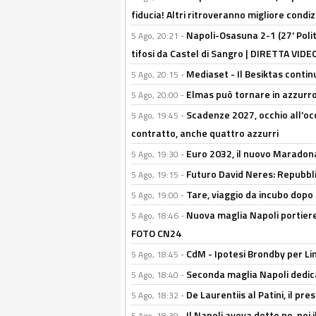
fiducia! Altri ritroveranno migliore condi
Napoli-Osasuna 2-1 (27' Polita
5 Ago, 20:21 -
tifosi da Castel di Sangro | DIRETTA VIDE
Mediaset - Il Besiktas contin
5 Ago, 20:15 -
Elmas può tornare in azzurro:
5 Ago, 20:00 -
Scadenze 2027, occhio all'occ
5 Ago, 19:45 -
contratto, anche quattro azzurri
Euro 2032, il nuovo Maradon
5 Ago, 19:30 -
Futuro David Neres: Repubbli
5 Ago, 19:15 -
Tare, viaggio da incubo dopo i 
5 Ago, 19:00 -
Nuova maglia Napoli portiere
5 Ago, 18:46 -
FOTO CN24
CdM - Ipotesi Brondby per Li
5 Ago, 18:45 -
Seconda maglia Napoli dedica
5 Ago, 18:40 -
De Laurentiis al Patini, il 
5 Ago, 18:32 -
Il Napoli aveva detto no, poi 
5 Ago, 18:30 -