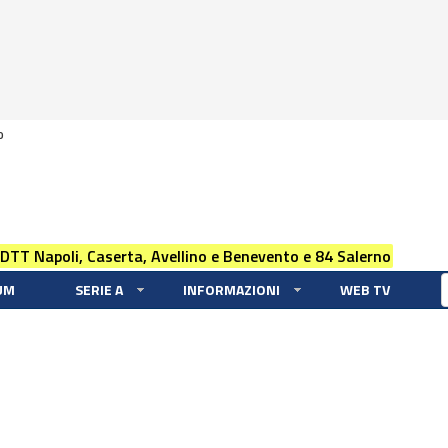
0
 DTT Napoli, Caserta, Avellino e Benevento e 84 Salerno
UM
SERIE A
INFORMAZIONI
WEB TV