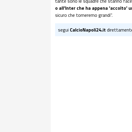
tante sono le squadre che stanno face
o all'Inter che ha appena 'accolto' 
sicuro che torneremo grandi".
segui
CalcioNapoli24.it
direttament