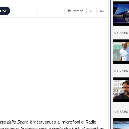
🖶 Stampa
A−
A+
rite
06/08/
07/08/
06/08/
ta dello Sport,
è intervenuto ai microfoni di Radio
o sempre le stesse cose e credo che tutti si aspettino