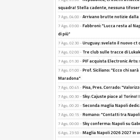
squadra! Stella cadente, nessuna tifoseri
Arrivano brutte notizie dalla
7 Ago, 04:00 -
Fabbroni: "Lucca resta al Na
7 Ago, 03:00 -
di più"
Uruguay: svelato il nuovo ct d
7 Ago, 02:30 -
Tre club sulle tracce di Luka
7 Ago, 02:00 -
PIF acquista Electronic Arts: 
7 Ago, 01:30 -
Prof. Siciliano: "Ecco chi sarà
7 Ago, 01:00 -
Maradona"
Pisa, Pres. Corrado: "Valoriz
7 Ago, 00:45 -
Sky: Cajuste piace al Torino!
7 Ago, 00:30 -
Seconda maglia Napoli dedica
7 Ago, 00:20 -
Romano: "Contatti tra Napoli 
7 Ago, 00:15 -
Sky conferma: Napoli su Gabr
7 Ago, 00:00 -
Maglia Napoli 2026 2027 in ve
6 Ago, 23:50 -