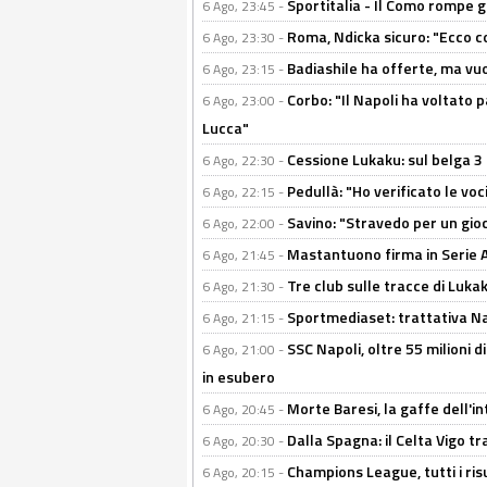
Sportitalia - Il Como rompe g
6 Ago, 23:45 -
Roma, Ndicka sicuro: "Ecco c
6 Ago, 23:30 -
Badiashile ha offerte, ma vu
6 Ago, 23:15 -
Corbo: "Il Napoli ha voltato 
6 Ago, 23:00 -
Lucca"
Cessione Lukaku: sul belga 3 
6 Ago, 22:30 -
Pedullà: "Ho verificato le vo
6 Ago, 22:15 -
Savino: "Stravedo per un gio
6 Ago, 22:00 -
Mastantuono firma in Serie A, 
6 Ago, 21:45 -
Tre club sulle tracce di Luka
6 Ago, 21:30 -
Sportmediaset: trattativa Nap
6 Ago, 21:15 -
SSC Napoli, oltre 55 milioni d
6 Ago, 21:00 -
in esubero
Morte Baresi, la gaffe dell'i
6 Ago, 20:45 -
Dalla Spagna: il Celta Vigo tr
6 Ago, 20:30 -
Champions League, tutti i ris
6 Ago, 20:15 -