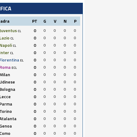
IFICA
uadra
PT
G
V
N
P
Juventus
0
0
0
0
0
CL
Lazio
0
0
0
0
0
CL
Napoli
0
0
0
0
0
CL
Inter
0
0
0
0
0
CL
Fiorentina
0
0
0
0
0
EL
Roma
0
0
0
0
0
ECL
Milan
0
0
0
0
0
Udinese
0
0
0
0
0
Bologna
0
0
0
0
0
Lecce
0
0
0
0
0
Parma
0
0
0
0
0
Torino
0
0
0
0
0
Atalanta
0
0
0
0
0
Genoa
0
0
0
0
0
Como
0
0
0
0
0