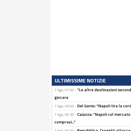
ULTIMISSIME NOTIZIE
"Le altre destinazioni second
7 Ago, 07:00 -
giocare
Del Genio: "Napoli tira la co
7 Ago, 06:00 -
Caiazza: "Napoli col mercato
7 Ago, 05:30 -
compravi..."
Repubblica, Crosetti attacca 
7 Ago, 05:00 -