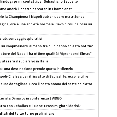
li indugi: primi contatti per Sebastiano Esposito
ome andrà il nostro percorso in Champions"
ole la Champions: il Napoli può chiudere ma attende
pagina, ora è una società normale. Devo dirvi una cosa su
club, sondaggi esplorativi
ci su Koopmeiners: almeno tre club hanno chiesto notizie"
catore del Napoli, ha ottime qualità! Riprenderei Elmas"
stasera il suo arrivo in Italia
ku: una destinazione prende quota in silenzio
oli-Chelsea per il riscatto di Badiashile, ecco le cifre
i euro da tagliare! Ecco il costo annuo dei sette calciatori
nterista Dimarco in conferenza | VIDEO
atta con Zeballos e il Boca! Prossimi giorni decisivi
ultati del terzo turno preliminare