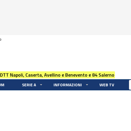
0
 DTT Napoli, Caserta, Avellino e Benevento e 84 Salerno
UM
SERIE A
INFORMAZIONI
WEB TV