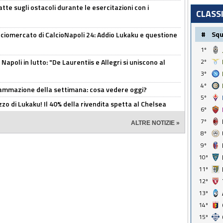
tte sugli ostacoli durante le esercitazioni con i
CLASS
#
Sq
ciomercato di CalcioNapoli 24: Addio Lukaku e questione
1º
apoli in lutto: "De Laurentiis e Allegri si uniscono al
2º
3º
4º
rammazione della settimana: cosa vedere oggi?
5º
rezzo di Lukaku! Il 40% della rivendita spetta al Chelsea
6º
7º
ALTRE NOTIZIE »
8º
9º
10º
11º
12º
13º
14º
15º