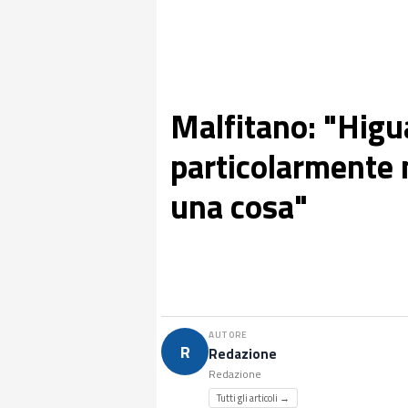
Malfitano: "Higu
particolarmente 
una cosa"
AUTORE
R
Redazione
Redazione
Tutti gli articoli →