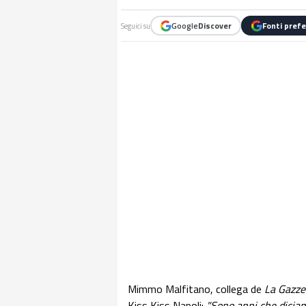
Google
Discover
Fonti prefe
Seguici su
Mimmo Malfitano, collega de
La Gazzet
Kiss Kiss Napoli:
"Sono anni che diciam