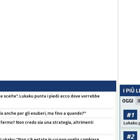
I PIÙ 
e scelte". Lukaku punta i piedi: ecco dove vorrebbe
OGGI
I
rda anche per gli esuberi, ma fino a quando?"
#1
 fermo? Non credo sia una strategia, altrimenti
Lukaku p
#2
Lukaku: "Non c'è estate in cui non voglia cambiare