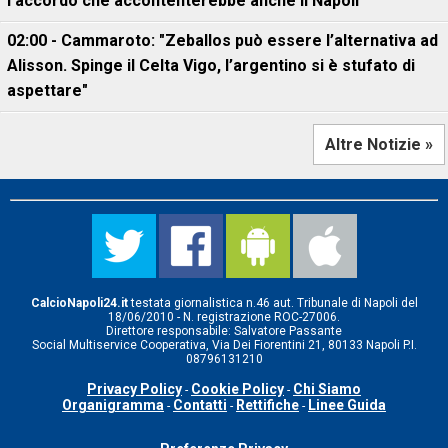
l'accordo che accontenterebbe anche il Napoli"
02:00 - Cammaroto: "Zeballos può essere l’alternativa ad
Alisson. Spinge il Celta Vigo, l’argentino si è stufato di
aspettare"
Altre Notizie »
CalcioNapoli24.it
testata giornalistica n.46 aut. Tribunale di Napoli del
18/06/2010 - N. registrazione ROC-27006.
Direttore responsabile: Salvatore Passante
Social Multiservice Cooperativa, Via Dei Fiorentini 21, 80133 Napoli P.I.
08796131210
Privacy Policy
Cookie Policy
Chi Siamo
-
-
Organigramma
Contatti
Rettifiche
Linee Guida
-
-
-