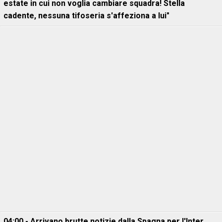
estate in cui non voglia cambiare squadra! Stella
cadente, nessuna tifoseria s'affeziona a lui"
04:00 - Arrivano brutte notizie dalla Spagna per l'Inter