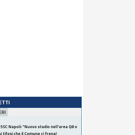
LETTI
ERI
SSC Napoli: "Nuovo stadio nell'area Q8 o
i tifosi che il Comune ci frena!