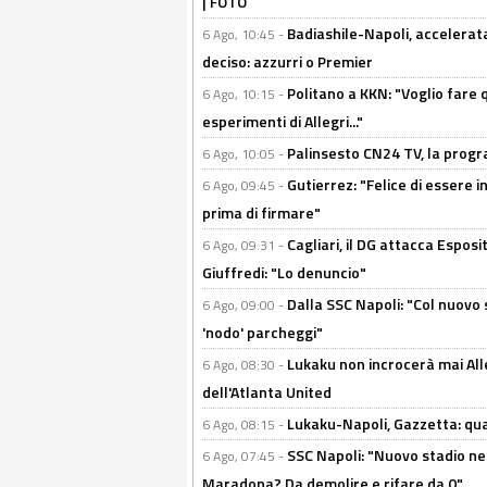
| FOTO
Badiashile-Napoli, accelerata
6 Ago, 10:45 -
deciso: azzurri o Premier
Politano a KKN: "Voglio fare qu
6 Ago, 10:15 -
esperimenti di Allegri..."
Palinsesto CN24 TV, la prog
6 Ago, 10:05 -
Gutierrez: "Felice di essere 
6 Ago, 09:45 -
prima di firmare"
Cagliari, il DG attacca Espos
6 Ago, 09:31 -
Giuffredi: "Lo denuncio"
Dalla SSC Napoli: "Col nuovo
6 Ago, 09:00 -
'nodo' parcheggi"
Lukaku non incrocerà mai Alleg
6 Ago, 08:30 -
dell'Atlanta United
Lukaku-Napoli, Gazzetta: qu
6 Ago, 08:15 -
SSC Napoli: "Nuovo stadio nel
6 Ago, 07:45 -
Maradona? Da demolire e rifare da 0"