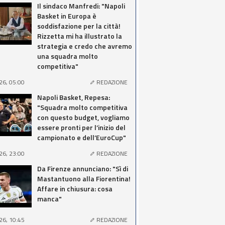
Il sindaco Manfredi: "Napoli
Basket in Europa è
soddisfazione per la città!
Rizzetta mi ha illustrato la
strategia e credo che avremo
una squadra molto
competitiva"
26, 05:00
REDAZIONE
Napoli Basket, Repesa:
"Squadra molto competitiva
con questo budget, vogliamo
essere pronti per l’inizio del
campionato e dell’EuroCup"
26, 23:00
REDAZIONE
Da Firenze annunciano: "Sì di
Mastantuono alla Fiorentina!
Affare in chiusura: cosa
manca"
26, 10:45
REDAZIONE