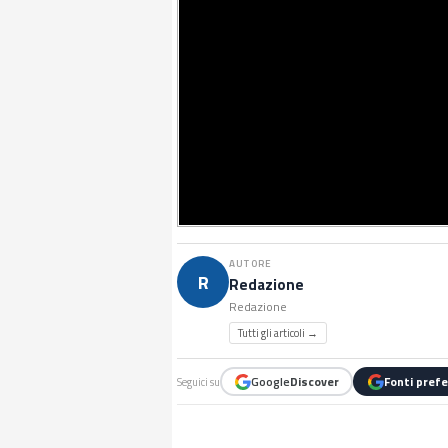
AUTORE
R
Redazione
Redazione
Tutti gli articoli →
Google
Discover
Fonti prefe
Seguici su