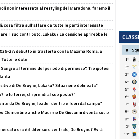
oli non interessata al restyling del Maradona, faremo il
 cosa filtra sull'affare da tutte le parti interessate
are il suo contributo, Lukaku? La cessione aprirebbe le
CLASS
#
Sq
 2026-27: debutto in trasferta con la Maxima Roma, a
 Tutte le date
1º
2º
 Sangro al termine del periodo di permesso". Tre ipotesi
3º
tlanta
4º
tivo di De Bruyne, Lukaku? Situazione delineata"
5º
? Io lo terrei, chi prendi al suo posto?"
6º
ante da De Bruyne, leader dentro e fuori dal campo"
7º
8º
dopo Clementino anche Maurizio De Giovanni diventa socio
9º
10º
l mercato ora è il difensore centrale, De Bruyne? Avrà
11º