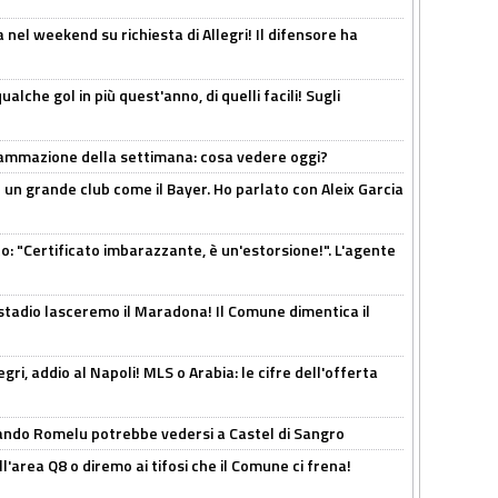
 nel weekend su richiesta di Allegri! Il difensore ha
alche gol in più quest'anno, di quelli facili! Sugli
rammazione della settimana: cosa vedere oggi?
in un grande club come il Bayer. Ho parlato con Aleix Garcia
ito: "Certificato imbarazzante, è un'estorsione!". L'agente
 stadio lasceremo il Maradona! Il Comune dimentica il
ri, addio al Napoli! MLS o Arabia: le cifre dell'offerta
ando Romelu potrebbe vedersi a Castel di Sangro
l'area Q8 o diremo ai tifosi che il Comune ci frena!