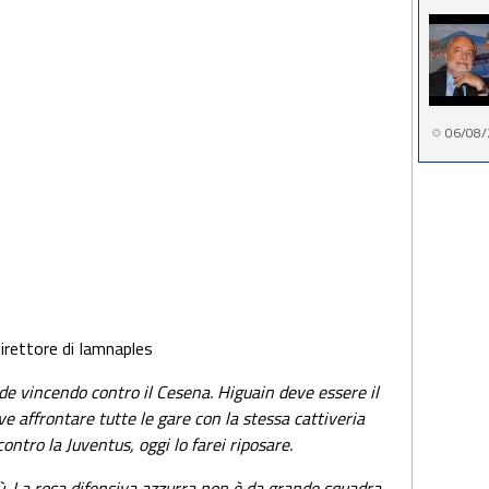
06/08/
direttore di Iamnaples
ande vincendo contro il Cesena. Higuain deve essere il
ve affrontare tutte le gare con la stessa cattiveria
contro la Juventus, oggi lo farei riposare.
ù. La rosa difensiva azzurra non è da grande squadra