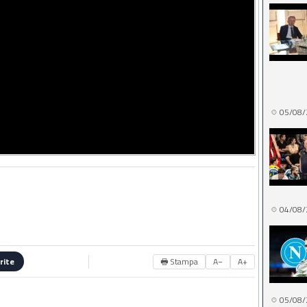
05/08/
04/08/
🖶 Stampa
A−
A+
rite
05/08/