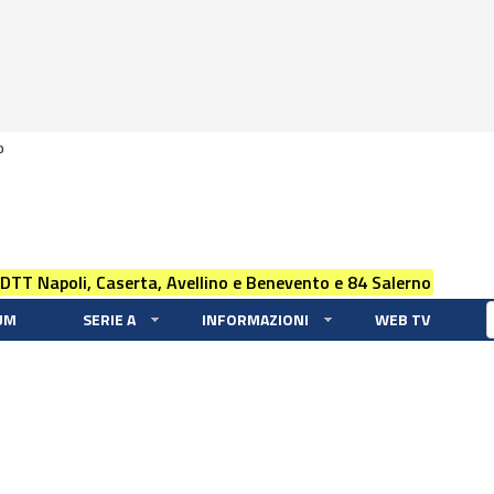
0
 DTT Napoli, Caserta, Avellino e Benevento e 84 Salerno
UM
SERIE A
INFORMAZIONI
WEB TV