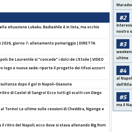
Maradon
#2
interess
lla situazione Lukaku. Badiashile è in lista, ma occhio
nostro s
#3
li 2026, giorno 7: allenamento pomeriggio | DIRETTA
weekend!
ultime
apoli: De Laurentiis si "concede" i dolci de L'Etoile | VIDEO
 logo e nuova sede: riparte il progetto dei tifosi azzurri
#4
al Napol
esultanza dopo il gol in Napoli-Osasuna
dell'Atl
ritiro di Castel di Sangro! Ecco tutti gli scatti con Diego
#5
ma il Na
 al Torino! Le ultime sulle cessioni di Cheddira, Ngonge e
 il ritiro del Napoli: ecco dove si stava allenando Big Rom