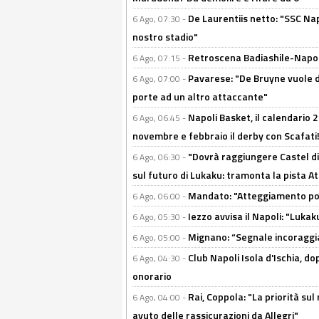
De Laurentiis netto: "SSC Nap
6 Ago, 07:30 -
nostro stadio"
Retroscena Badiashile-Napoli:
6 Ago, 07:15 -
Pavarese: "De Bruyne vuole d
6 Ago, 07:00 -
porte ad un altro attaccante"
Napoli Basket, il calendario
6 Ago, 06:45 -
novembre e febbraio il derby con Scafati!
"Dovrà raggiungere Castel di
6 Ago, 06:30 -
sul futuro di Lukaku: tramonta la pista A
Mandato: "Atteggiamento posi
6 Ago, 06:00 -
Iezzo avvisa il Napoli: "Lukaku
6 Ago, 05:30 -
Mignano: “Segnale incoraggi
6 Ago, 05:00 -
Club Napoli Isola d'Ischia, 
6 Ago, 04:30 -
onorario
Rai, Coppola: "La priorità su
6 Ago, 04:00 -
avuto delle rassicurazioni da Allegri"