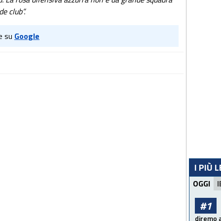
de club”.
e su
Google
I PIÙ 
OGGI
I
#1
diremo a