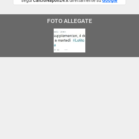
segui
CalcioNapoli24.it
direttamente su
Google
FOTO ALLEGATE