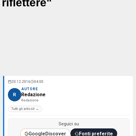
riflettere"
20.12.2016
04:00
AUTORE
Redazione
R
Redazione
Tutti gli articoli →
Seguici su
Google
Discover
Fonti preferite