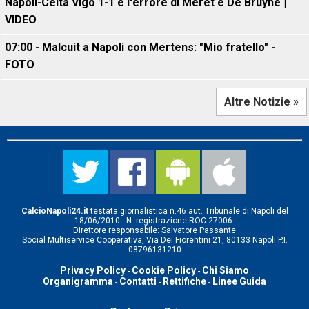
Napoli-Celta Vigo 1-1 e l'errore di Meret e De Bruyne |
VIDEO
07:00 - Malcuit a Napoli con Mertens: "Mio fratello" -
FOTO
Altre Notizie »
CalcioNapoli24.it
testata giornalistica n.46 aut. Tribunale di Napoli del
18/06/2010 - N. registrazione ROC-27006.
Direttore responsabile: Salvatore Passante
Social Multiservice Cooperativa, Via Dei Fiorentini 21, 80133 Napoli P.I.
08796131210
Privacy Policy
Cookie Policy
Chi Siamo
-
-
Organigramma
Contatti
Rettifiche
Linee Guida
-
-
-