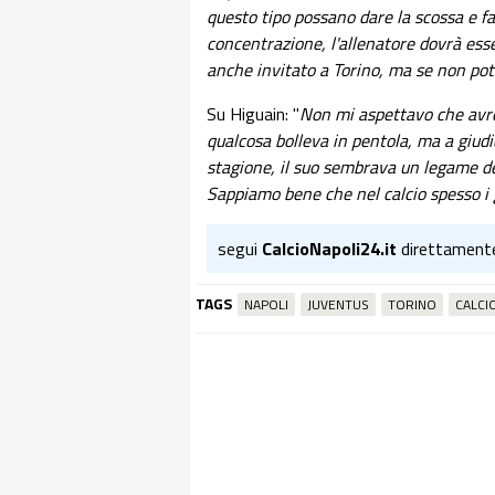
questo tipo possano dare la scossa e far
concentrazione, l'allenatore dovrà ess
anche invitato a Torino, ma se non pot
Su Higuain: "
Non mi aspettavo che avreb
qualcosa bolleva in pentola, ma a giud
stagione, il suo sembrava un legame de
Sappiamo bene che nel calcio spesso i 
segui
CalcioNapoli24.it
direttament
TAGS
NAPOLI
JUVENTUS
TORINO
CALCI