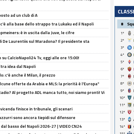
CLASS
osto ad un club di A
 c'è alla base dello strappo tra Lukaku ed il Napoli
#
Sq
meiners: è in uscita dalla Juve, le cifre
1º
2º
i De Laurentiis sul Maradona? Il presidente sta
3º
4º
o su CalcioNapoli24 Tv, oggi alle ore 15:00!
5º
ltra idea dal Napoli
6º
: c'è anche il Milan, il prezzo
7º
alcune offerte da Arabia e MLS: la priorità è l'Europa"
8º
9º
adio? Al progetto ADL manca tutto, noi siamo pronti! Vi
10º
11º
icenda finisce in tribunale, gli scenari
12º
 azzurri sono ancora tiepidi sul difensore
13º
a dal basso del Napoli 2026-27 | VIDEO CN24
14º
15º