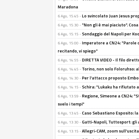
Maradona
Lo svincolato Juan Jesus prop
6 Ago, 15:45 -
"Non gli è mai piaciuto". Cosa
6 Ago, 15:30 -
Sondaggio del Napoli per Koop
6 Ago, 15:15 -
Imperatore a CN24: "Parole d
6 Ago, 15:00 -
recitando, vi spiego"
DIRETTA VIDEO - Il filo dirett
6 Ago, 14:55 -
Torino, non solo Foloruhso: a
6 Ago, 14:45 -
Per l'attacco proposto Embolo
6 Ago, 14:30 -
Schira: "Lukaku ha rifiutato 
6 Ago, 14:15 -
Regione, Simeone a CN24: "St
6 Ago, 13:59 -
svelo i tempi"
Caso Sebastiano Esposito: la v
6 Ago, 13:45 -
Gatti-Napoli, Tuttosport: gli
6 Ago, 13:30 -
Allegri-CAM, zoom sull'uscit
6 Ago, 13:15 -