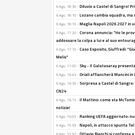
Diluvio a Castel di Sangro! P
6 Ago, 18:30 -
Lozano cambia squadra, ma re
6 Ago, 18:10 -
Maglia Napoli 2026 2027 in ve
6 Ago, 18:10 -
Corona annuncia: "Ho le prove
6 Ago, 17:20 -
addossare la colpa a lui e al suo entoura
Caso Esposito, Giuffredi: "Giu
6 Ago, 17:10 -
Melis"
Sky - Il Galatasaray presenta
6 Ago, 17:00 -
Oriali affiancherà Mancini in 
6 Ago, 16:45 -
Sorpresa a Castel di Sangro:
6 Ago, 16:30 -
CN24
Il Mattino: come sta McTomi
6 Ago, 16:15 -
notizie!
Ranking UEFA aggiornato: nuov
6 Ago, 16:05 -
Napoli, in attacco spunta Tel
6 Ago, 15:59 -
Ottavio Bianchi si confessa a 
6 Ago, 15:50 -