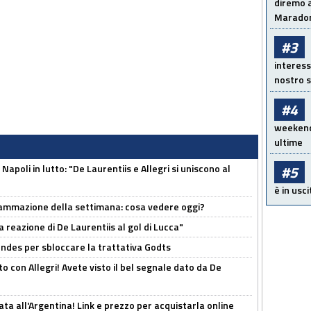
diremo a
Maradon
#3
interess
nostro s
#4
weekend!
ultime
apoli in lutto: "De Laurentiis e Allegri si uniscono al
#5
è in usci
rammazione della settimana: cosa vedere oggi?
la reazione di De Laurentiis al gol di Lucca"
ndes per sbloccare la trattativa Godts
o con Allegri! Avete visto il bel segnale dato da De
ta all'Argentina! Link e prezzo per acquistarla online