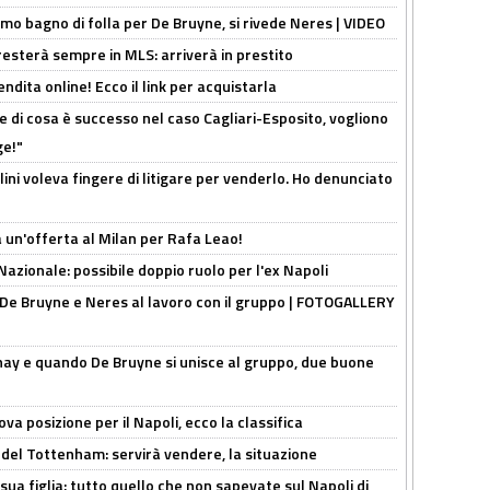
rimo bagno di folla per De Bruyne, si rivede Neres | VIDEO
sterà sempre in MLS: arriverà in prestito
ndita online! Ecco il link per acquistarla
 di cosa è successo nel caso Cagliari-Esposito, vogliono
ge!"
lini voleva fingere di litigare per venderlo. Ho denunciato
 un'offerta al Milan per Rafa Leao!
Nazionale: possibile doppio ruolo per l'ex Napoli
 De Bruyne e Neres al lavoro con il gruppo | FOTOGALLERY
nay e quando De Bruyne si unisce al gruppo, due buone
a posizione per il Napoli, ecco la classifica
 del Tottenham: servirà vendere, la situazione
sua figlia: tutto quello che non sapevate sul Napoli di