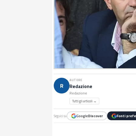
AUTORE
R
Redazione
Redazione
Tutti gli articoli →
Google
Discover
Fonti prefe
Seguici su