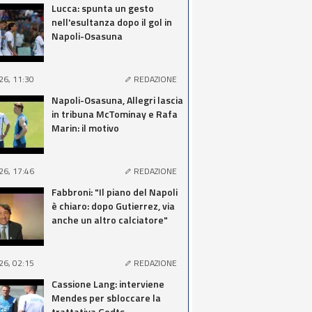
Lucca: spunta un gesto
nell'esultanza dopo il gol in
Napoli-Osasuna
26, 11:30
REDAZIONE
Napoli-Osasuna, Allegri lascia
in tribuna McTominay e Rafa
Marin: il motivo
26, 17:46
REDAZIONE
Fabbroni: "Il piano del Napoli
è chiaro: dopo Gutierrez, via
anche un altro calciatore"
26, 02:15
REDAZIONE
Cassione Lang: interviene
Mendes per sbloccare la
trattativa Godts