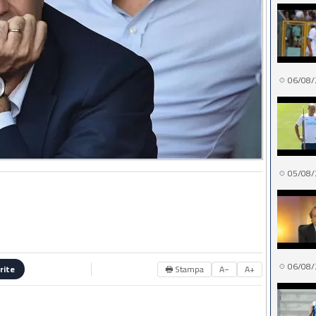
06/08/
05/08/
06/08/
🖶 Stampa
A−
A+
rite