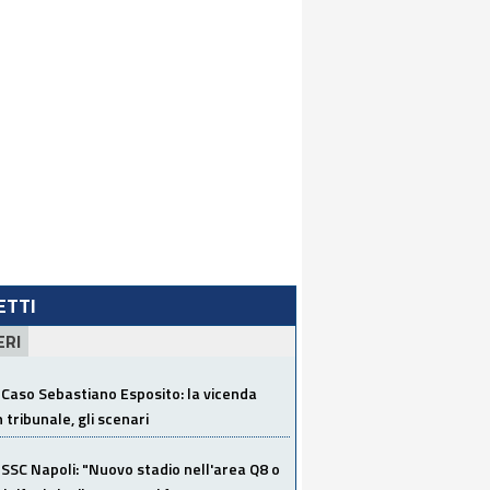
LETTI
ERI
Caso Sebastiano Esposito: la vicenda
n tribunale, gli scenari
SSC Napoli: "Nuovo stadio nell'area Q8 o