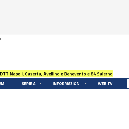
0
 DTT Napoli, Caserta, Avellino e Benevento e 84 Salerno
UM
SERIE A
INFORMAZIONI
WEB TV