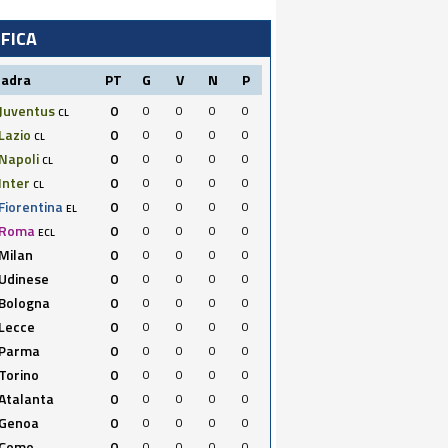
IFICA
uadra
PT
G
V
N
P
Juventus
0
0
0
0
0
CL
Lazio
0
0
0
0
0
CL
Napoli
0
0
0
0
0
CL
Inter
0
0
0
0
0
CL
Fiorentina
0
0
0
0
0
EL
Roma
0
0
0
0
0
ECL
Milan
0
0
0
0
0
Udinese
0
0
0
0
0
Bologna
0
0
0
0
0
Lecce
0
0
0
0
0
Parma
0
0
0
0
0
Torino
0
0
0
0
0
Atalanta
0
0
0
0
0
Genoa
0
0
0
0
0
Como
0
0
0
0
0