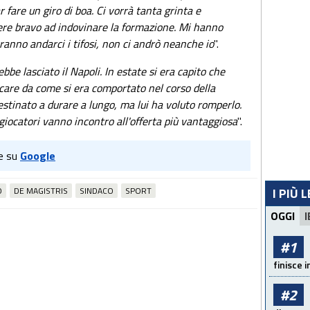
 fare un giro di boa. Ci vorrà tanta grinta e
ere bravo ad indovinare la formazione. Mi hanno
ranno andarci i tifosi, non ci andrò neanche io
".
be lasciato il Napoli. In estate si era capito che
icare da come si era comportato nel corso della
stinato a durare a lungo, ma lui ha voluto romperlo.
giocatori vanno incontro all'offerta più vantaggiosa
".
e su
Google
O
DE MAGISTRIS
SINDACO
SPORT
I PIÙ 
OGGI
I
#1
finisce i
#2