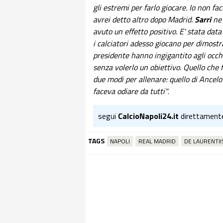
gli estremi per farlo giocare. Io non fa
avrei detto altro dopo Madrid.
Sarri
ne 
avuto un effetto positivo. E' stata dat
i calciatori adesso giocano per dimostra
presidente hanno ingigantito agli occhi 
senza volerlo un obiettivo.
Q
uello che 
due modi per allenare: quello di Ancelot
faceva odiare da tutti
"
.
segui
CalcioNapoli24.it
direttament
TAGS
NAPOLI
REAL MADRID
DE LAURENTII