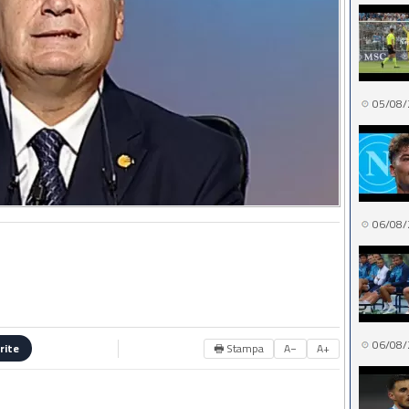
05/08/
06/08/
06/08/
🖶 Stampa
A−
A+
rite