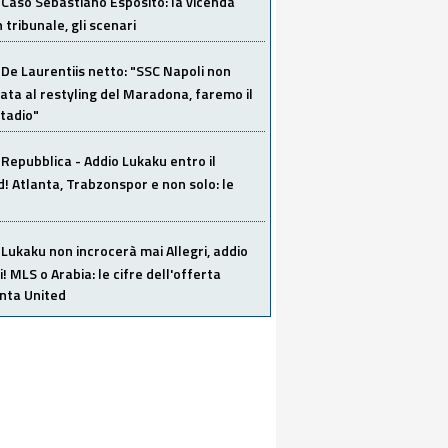
Caso Sebastiano Esposito: la vicenda
n tribunale, gli scenari
De Laurentiis netto: "SSC Napoli non
ata al restyling del Maradona, faremo il
tadio"
Repubblica - Addio Lukaku entro il
 Atlanta, Trabzonspor e non solo: le
Lukaku non incrocerà mai Allegri, addio
i! MLS o Arabia: le cifre dell'offerta
anta United