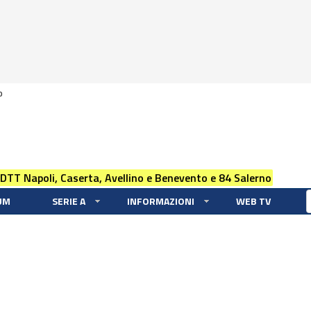
0
 DTT Napoli, Caserta, Avellino e Benevento e 84 Salerno
UM
SERIE A
INFORMAZIONI
WEB TV