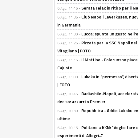
Serata relax in ritiro per il N
6 Ago, 11:45 -
Club Napoli Leverkusen, nuovo
6 Ago, 11:35 -
in Germania
Lucca: spunta un gesto nell'
6 Ago, 11:30 -
Pizzata per la SSC Napoli nel 
6 Ago, 11:25 -
Vitagliano | FOTO
Il Mattino - Folorunsho piace
6 Ago, 11:15 -
Cajuste
Lukaku in "permesso", diserta
6 Ago, 11:00 -
| FOTO
Badiashile-Napoli, accelerata
6 Ago, 10:45 -
deciso: azzurri o Premier
Repubblica - Addio Lukaku en
6 Ago, 10:30 -
ultime
Politano a KKN: "Voglio fare qu
6 Ago, 10:15 -
esperimenti di Allegri..."