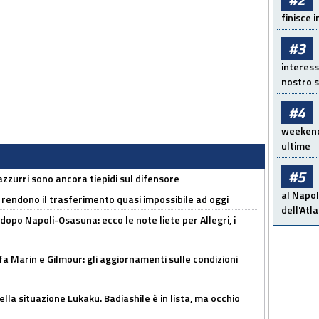
finisce i
#3
interess
nostro s
#4
weekend!
ultime
#5
 azzurri sono ancora tiepidi sul difensore
al Napol
 rendono il trasferimento quasi impossibile ad oggi
dell'Atl
dopo Napoli-Osasuna: ecco le note liete per Allegri, i
Marin e Gilmour: gli aggiornamenti sulle condizioni
lla situazione Lukaku. Badiashile è in lista, ma occhio