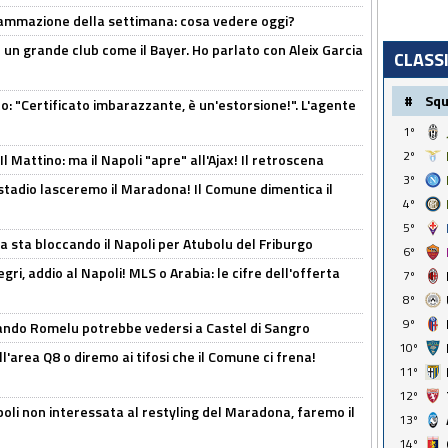
rammazione della settimana: cosa vedere oggi?
in un grande club come il Bayer. Ho parlato con Aleix Garcia
CLASS
#
Sq
ito: "Certificato imbarazzante, è un'estorsione!". L'agente
1º
2º
 Mattino: ma il Napoli "apre" all'Ajax! Il retroscena
3º
 stadio lasceremo il Maradona! Il Comune dimentica il
4º
5º
a sta bloccando il Napoli per Atubolu del Friburgo
6º
ri, addio al Napoli! MLS o Arabia: le cifre dell'offerta
7º
8º
9º
ando Romelu potrebbe vedersi a Castel di Sangro
10º
l'area Q8 o diremo ai tifosi che il Comune ci frena!
11º
12º
oli non interessata al restyling del Maradona, faremo il
13º
14º