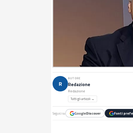
AUTORE
R
Redazione
Redazione
Tutti gli articoli →
Google
Discover
Fonti prefe
Seguici su