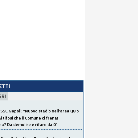
LETTI
ERI
SSC Napoli: "Nuovo stadio nell'area Q8 o
i tifosi che il Comune ci frena!
a? Da demolire e rifare da 0"