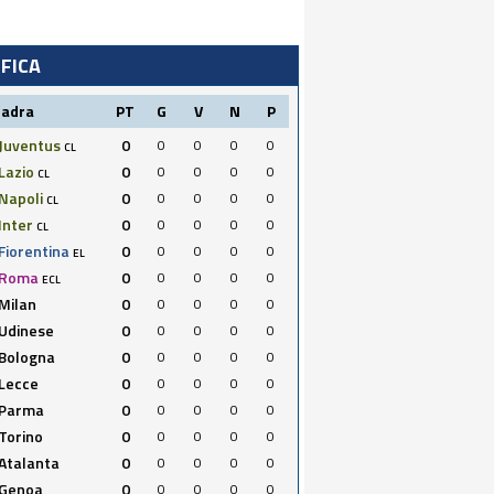
IFICA
uadra
PT
G
V
N
P
Juventus
0
0
0
0
0
CL
Lazio
0
0
0
0
0
CL
Napoli
0
0
0
0
0
CL
Inter
0
0
0
0
0
CL
Fiorentina
0
0
0
0
0
EL
Roma
0
0
0
0
0
ECL
Milan
0
0
0
0
0
Udinese
0
0
0
0
0
Bologna
0
0
0
0
0
Lecce
0
0
0
0
0
Parma
0
0
0
0
0
Torino
0
0
0
0
0
Atalanta
0
0
0
0
0
Genoa
0
0
0
0
0