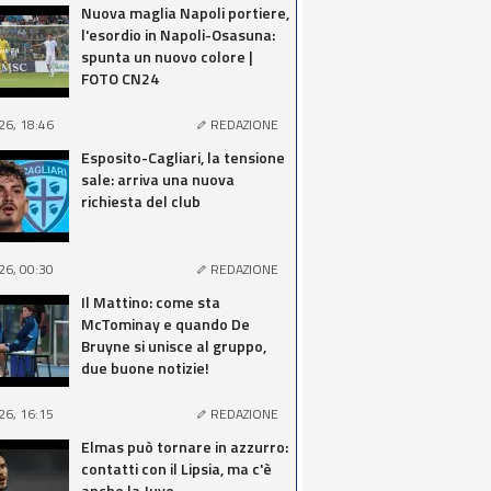
Nuova maglia Napoli portiere,
l'esordio in Napoli-Osasuna:
spunta un nuovo colore |
FOTO CN24
26, 18:46
REDAZIONE
Esposito-Cagliari, la tensione
sale: arriva una nuova
richiesta del club
26, 00:30
REDAZIONE
Il Mattino: come sta
McTominay e quando De
Bruyne si unisce al gruppo,
due buone notizie!
26, 16:15
REDAZIONE
Elmas può tornare in azzurro:
contatti con il Lipsia, ma c'è
anche la Juve