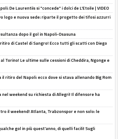
apoli: De Laurentiis si "concede" i dolci de L'Etoile | VIDEO
 logo e nuova sede: riparte il progetto dei tifosi azzurri
esultanza dopo il gol in Napoli-Osasuna
ritiro di Castel di Sangro! Ecco tutti gli scatti con Diego
 al Torino! Le ultime sulle cessioni di Cheddira, Ngonge e
 il ritiro del Napoli: ecco dove si stava allenando Big Rom
 nel weekend su richiesta di Allegri! Il difensore ha
tro il weekend! Atlanta, Trabzonspor e non solo: le
alche gol in più quest'anno, di quelli facili! Sugli