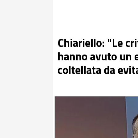
Chiariello: "Le cr
hanno avuto un e
coltellata da evit