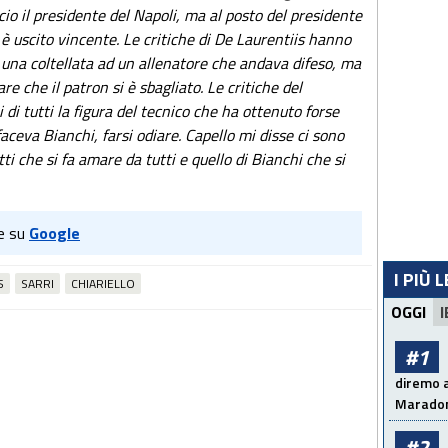
ccio il presidente del Napoli, ma al posto del presidente
è uscito vincente. Le critiche di De Laurentiis hanno
a una coltellata ad un allenatore che andava difeso, ma
re che il patron si è sbagliato.
Le critiche del
di tutti la figura del tecnico che ha ottenuto forse
faceva Bianchi, farsi odiare. Capello mi disse ci sono
ti che si fa amare da tutti e quello di Bianchi che si
e su
Google
I PIÙ 
S
SARRI
CHIARIELLO
OGGI
I
#1
diremo a
Maradon
#2