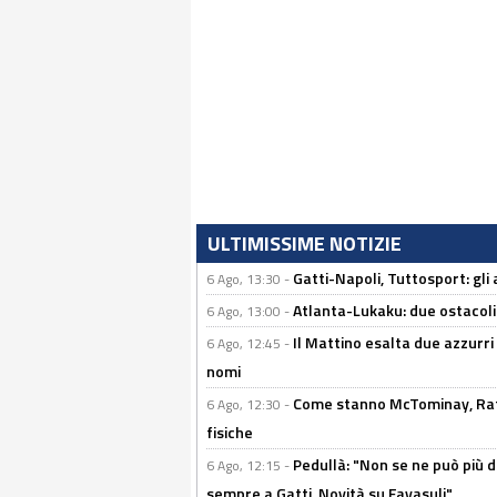
ULTIMISSIME NOTIZIE
Gatti-Napoli, Tuttosport: gli
6 Ago, 13:30 -
Atlanta-Lukaku: due ostacoli
6 Ago, 13:00 -
Il Mattino esalta due azzurri 
6 Ago, 12:45 -
nomi
Come stanno McTominay, Rafa 
6 Ago, 12:30 -
fisiche
Pedullà: "Non se ne può più de
6 Ago, 12:15 -
sempre a Gatti. Novità su Favasuli"