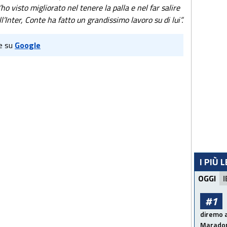
ho visto migliorato nel tenere la palla e nel far salire
l’Inter, Conte ha fatto un grandissimo lavoro su di lui”.
e su
Google
I PIÙ 
OGGI
I
#1
diremo a
Maradon