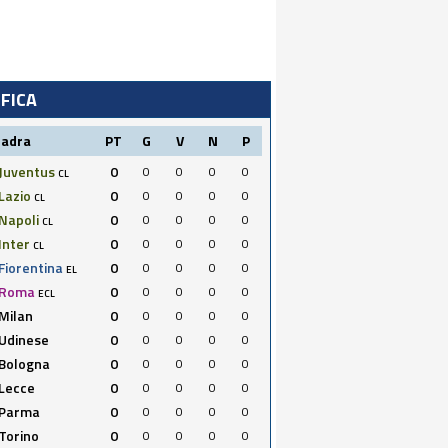
IFICA
uadra
PT
G
V
N
P
Juventus
0
0
0
0
0
CL
Lazio
0
0
0
0
0
CL
Napoli
0
0
0
0
0
CL
Inter
0
0
0
0
0
CL
Fiorentina
0
0
0
0
0
EL
Roma
0
0
0
0
0
ECL
Milan
0
0
0
0
0
Udinese
0
0
0
0
0
Bologna
0
0
0
0
0
Lecce
0
0
0
0
0
Parma
0
0
0
0
0
Torino
0
0
0
0
0