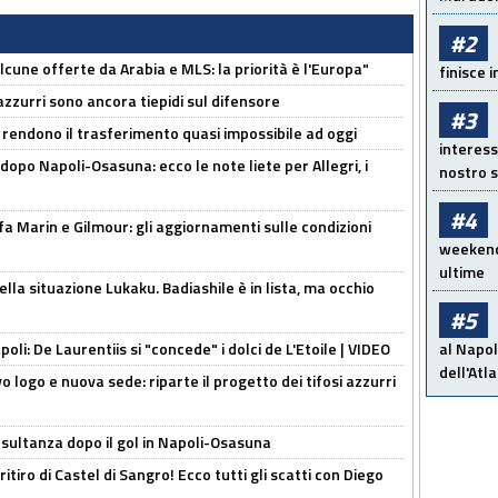
#2
alcune offerte da Arabia e MLS: la priorità è l'Europa"
finisce i
 azzurri sono ancora tiepidi sul difensore
#3
 rendono il trasferimento quasi impossibile ad oggi
interess
dopo Napoli-Osasuna: ecco le note liete per Allegri, i
nostro s
#4
Marin e Gilmour: gli aggiornamenti sulle condizioni
weekend!
ultime
lla situazione Lukaku. Badiashile è in lista, ma occhio
#5
apoli: De Laurentiis si "concede" i dolci de L'Etoile | VIDEO
al Napol
dell'Atl
 logo e nuova sede: riparte il progetto dei tifosi azzurri
esultanza dopo il gol in Napoli-Osasuna
ritiro di Castel di Sangro! Ecco tutti gli scatti con Diego