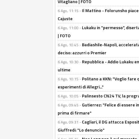
Vitagliano | FOTO
Il Mattino - Folorunsho piace
6 Ago, 11:15 -
Cajuste
Lukaku in "permesso", diserta
6 Ago, 11:00 -
| FOTO
Badiashile-Napoli, accelerata
6 Ago, 10:45 -
deciso: azzurri o Premier
Repubblica - Addio Lukaku en
6 Ago, 10:30 -
ultime
Politano a KKN: "Voglio fare qu
6 Ago, 10:15 -
esperimenti di Allegri..."
Palinsesto CN24 TV, la prog
6 Ago, 10:05 -
Gutierrez: "Felice di essere 
6 Ago, 09:45 -
prima di firmare"
Cagliari, il DG attacca Espos
6 Ago, 09:31 -
Giuffredi: "Lo denuncio"
Noa Lang non è sul mercato, Il