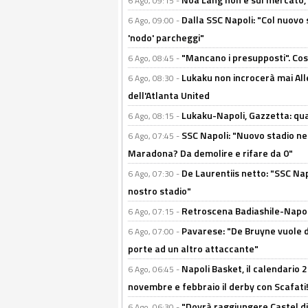
6 Ago, 09:15 -
Dalla SSC Napoli: "Col nuovo
6 Ago, 09:00 -
'nodo' parcheggi"
"Mancano i presupposti". Cos
6 Ago, 08:45 -
Lukaku non incrocerà mai Alleg
6 Ago, 08:30 -
dell'Atlanta United
Lukaku-Napoli, Gazzetta: qu
6 Ago, 08:15 -
SSC Napoli: "Nuovo stadio nel
6 Ago, 07:45 -
Maradona? Da demolire e rifare da 0"
De Laurentiis netto: "SSC Nap
6 Ago, 07:30 -
nostro stadio"
Retroscena Badiashile-Napoli:
6 Ago, 07:15 -
Pavarese: "De Bruyne vuole d
6 Ago, 07:00 -
porte ad un altro attaccante"
Napoli Basket, il calendario
6 Ago, 06:45 -
novembre e febbraio il derby con Scafati!
"Dovrà raggiungere Castel di
6 Ago, 06:30 -