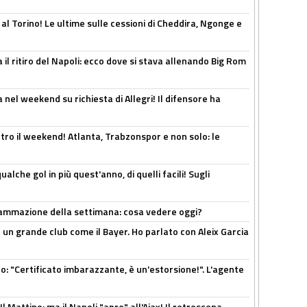
 al Torino! Le ultime sulle cessioni di Cheddira, Ngonge e
 il ritiro del Napoli: ecco dove si stava allenando Big Rom
 nel weekend su richiesta di Allegri! Il difensore ha
tro il weekend! Atlanta, Trabzonspor e non solo: le
alche gol in più quest'anno, di quelli facili! Sugli
rammazione della settimana: cosa vedere oggi?
in un grande club come il Bayer. Ho parlato con Aleix Garcia
ito: "Certificato imbarazzante, è un'estorsione!". L'agente
 Mattino: ma il Napoli "apre" all'Ajax! Il retroscena