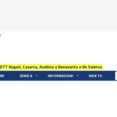
0
 DTT Napoli, Caserta, Avellino e Benevento e 84 Salerno
UM
SERIE A
INFORMAZIONI
WEB TV