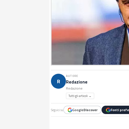
AUTORE
R
Redazione
Redazione
Tutti gli articoli →
Google
Discover
Fonti prefe
Seguici su