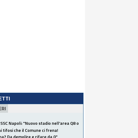
LETTI
ERI
SSC Napoli: "Nuovo stadio nell'area Q8 o
i tifosi che il Comune ci frena!
a? Da demolire e rifare da 0"