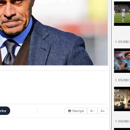
05/08/
05/08/
🖶 Stampa
A−
A+
rite
06/08/