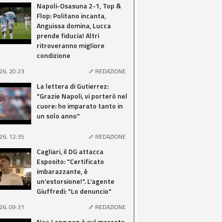
Napoli-Osasuna 2-1, Top &
Flop: Politano incanta,
Anguissa domina, Lucca
prende fiducia! Altri
ritroveranno migliore
condizione
26, 20:23
REDAZIONE
La lettera di Gutierrez:
"Grazie Napoli, vi porterò nel
cuore: ho imparato tanto in
un solo anno"
26, 12:35
REDAZIONE
Cagliari, il DG attacca
Esposito: "Certificato
imbarazzante, è
un'estorsione!". L'agente
Giuffredi: "Lo denuncio"
26, 09:31
REDAZIONE
Noa Lang non è sul mercato,