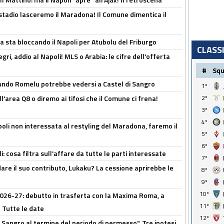
 stadio lasceremo il Maradona! Il Comune dimentica il
a sta bloccando il Napoli per Atubolu del Friburgo
CLASS
ri, addio al Napoli! MLS o Arabia: le cifre dell'offerta
#
Sq
ando Romelu potrebbe vedersi a Castel di Sangro
1º
l'area Q8 o diremo ai tifosi che il Comune ci frena!
2º
3º
4º
oli non interessata al restyling del Maradona, faremo il
5º
6º
 cosa filtra sull'affare da tutte le parti interessate
7º
are il suo contributo, Lukaku? La cessione aprirebbe le
8º
9º
10º
 2026-27: debutto in trasferta con la Maxima Roma, a
11º
 Tutte le date
12º
 Sangro al termine del periodo di permesso". Tre ipotesi