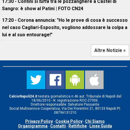
17:30 - Contini si
tuffa
tra le pozzanghere a Castel di
Sangro: è show al Patini | FOTO CN24
17:20 - Corona annuncia: "Ho le prove di cosa è successo
nel caso Cagliari-Esposito, vogliono addossare la colpa a
lui e al suo entourage!"
Altre Notizie »
CalcioNapoli24.it
testata giornalistica n.46 aut. Tribunale di Napoli del
18/06/2010 - N. registrazione ROC-27006.
Direttore responsabile: Salvatore Passante
Social Multiservice Cooperativa, Via Dei Fiorentini 21, 80133 Napoli P.I.
08796131210
Privacy Policy
Cookie Policy
Chi Siamo
-
-
Organigramma
Contatti
Rettifiche
Linee Guida
-
-
-