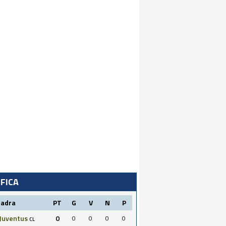
IFICA
uadra
PT
G
V
N
P
Juventus
0
0
0
0
0
CL