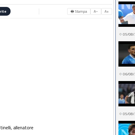
🖶 Stampa
A−
A+
rite
05/08/
06/08/
05/08/
nelli, allenatore