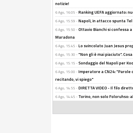
notizie!
Ranking UEFA aggiornato: nuov
6 Ago, 16:05 -
Napoli, in attacco spunta Tel
6 Ago, 15:59 -
Ottavio Bianchi si confessa a 
6 Ago, 15:50 -
Maradona
Lo svincolato Juan Jesus prop
6 Ago, 15:45 -
"Non gli è mai piaciuto". Cosa
6 Ago, 15:30 -
Sondaggio del Napoli per Koop
6 Ago, 15:15 -
Imperatore a CN24: "Parole d
6 Ago, 15:00 -
recitando, vi spiego"
DIRETTA VIDEO - Il filo dirett
6 Ago, 14:55 -
Torino, non solo Foloruhso: a
6 Ago, 14:45 -