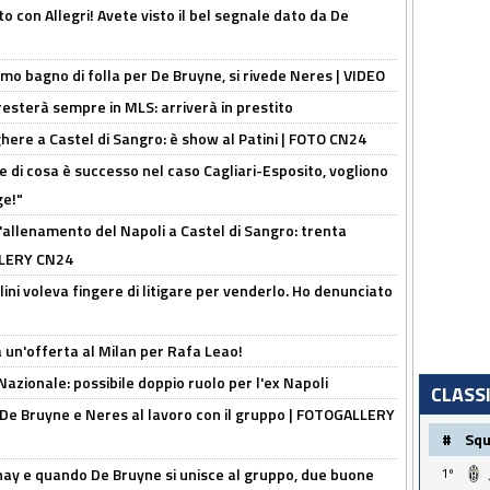
o con Allegri! Avete visto il bel segnale dato da De
rimo bagno di folla per De Bruyne, si rivede Neres | VIDEO
sterà sempre in MLS: arriverà in prestito
here a Castel di Sangro: è show al Patini | FOTO CN24
 di cosa è successo nel caso Cagliari-Esposito, vogliono
ge!"
'allenamento del Napoli a Castel di Sangro: trenta
ALLERY CN24
lini voleva fingere di litigare per venderlo. Ho denunciato
 un'offerta al Milan per Rafa Leao!
Nazionale: possibile doppio ruolo per l'ex Napoli
CLASS
 De Bruyne e Neres al lavoro con il gruppo | FOTOGALLERY
#
Sq
nay e quando De Bruyne si unisce al gruppo, due buone
1º