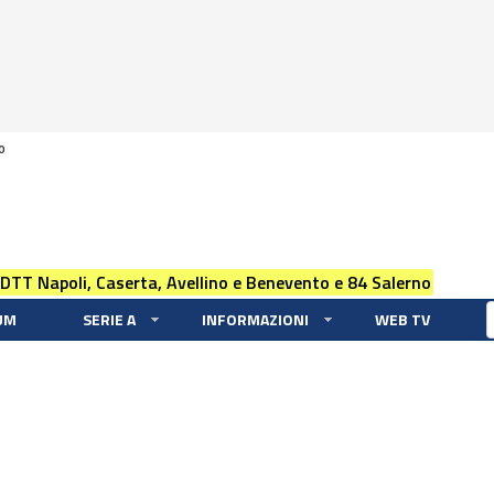
0
 DTT Napoli, Caserta, Avellino e Benevento e 84 Salerno
UM
SERIE A
INFORMAZIONI
WEB TV