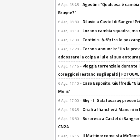
Agostini: "Qualcosa è cambiat
6 Ago, 18:45 -
Bruyne?"
Diluvio a Castel di Sangro! P
6 Ago, 18:30 -
Lozano cambia squadra, ma re
6 Ago, 18:10 -
Contini si
tuffa
tra le pozzang
6 Ago, 17:30 -
Corona annuncia: "Ho le prove
6 Ago, 17:20 -
addossare la colpa a lui e al suo entoura
Pioggia torrenziale durante l
6 Ago, 17:15 -
coraggiosi restano sugli spalti | FOTOG
Caso Esposito, Giuffredi: "Giu
6 Ago, 17:10 -
Melis"
Sky - Il Galatasaray presenta
6 Ago, 17:00 -
Oriali affiancherà Mancini in 
6 Ago, 16:45 -
Sorpresa a Castel di Sangro:
6 Ago, 16:30 -
CN24
Il Mattino: come sta McTomi
6 Ago, 16:15 -