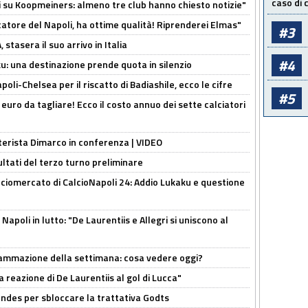
caso di
ci su Koopmeiners: almeno tre club hanno chiesto notizie"
catore del Napoli, ha ottime qualità! Riprenderei Elmas"
#3
stasera il suo arrivo in Italia
#4
ku: una destinazione prende quota in silenzio
oli-Chelsea per il riscatto di Badiashile, ecco le cifre
#5
i euro da tagliare! Ecco il costo annuo dei sette calciatori
nterista Dimarco in conferenza | VIDEO
ultati del terzo turno preliminare
ciomercato di CalcioNapoli 24: Addio Lukaku e questione
apoli in lutto: "De Laurentiis e Allegri si uniscono al
rammazione della settimana: cosa vedere oggi?
la reazione di De Laurentiis al gol di Lucca"
ndes per sbloccare la trattativa Godts