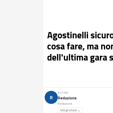
Agostinelli sicur
cosa fare, ma no
dell'ultima gara 
AUTORE
R
Redazione
Redazione
Tutti gli articoli →