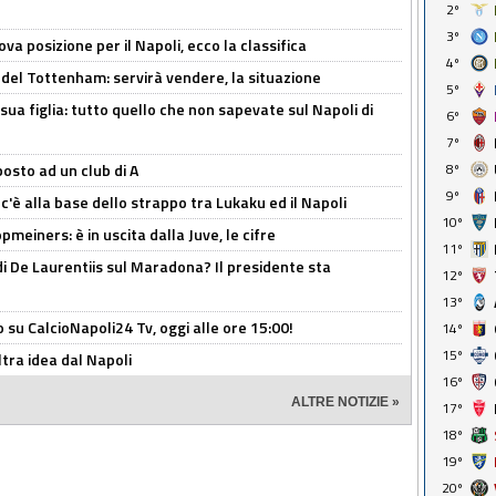
2º
3º
a posizione per il Napoli, ecco la classifica
4º
 del Tottenham: servirà vendere, la situazione
5º
sua figlia: tutto quello che non sapevate sul Napoli di
6º
7º
osto ad un club di A
8º
9º
 c'è alla base dello strappo tra Lukaku ed il Napoli
10º
meiners: è in uscita dalla Juve, le cifre
11º
i De Laurentiis sul Maradona? Il presidente sta
12º
13º
o su CalcioNapoli24 Tv, oggi alle ore 15:00!
14º
15º
ltra idea dal Napoli
16º
ALTRE NOTIZIE »
17º
18º
19º
20º