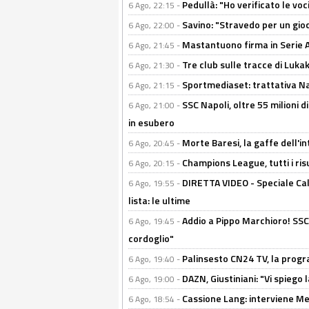
Pedullà: "Ho verificato le vo
6 Ago, 22:15 -
Savino: "Stravedo per un gio
6 Ago, 22:00 -
Mastantuono firma in Serie A, 
6 Ago, 21:45 -
Tre club sulle tracce di Luka
6 Ago, 21:30 -
Sportmediaset: trattativa Nap
6 Ago, 21:15 -
SSC Napoli, oltre 55 milioni d
6 Ago, 21:00 -
in esubero
Morte Baresi, la gaffe dell'i
6 Ago, 20:45 -
Champions League, tutti i ris
6 Ago, 20:15 -
DIRETTA VIDEO - Speciale Cal
6 Ago, 19:55 -
lista: le ultime
Addio a Pippo Marchioro! SSC N
6 Ago, 19:45 -
cordoglio"
Palinsesto CN24 TV, la prog
6 Ago, 19:40 -
DAZN, Giustiniani: "Vi spiego 
6 Ago, 19:00 -
Cassione Lang: interviene Me
6 Ago, 18:54 -