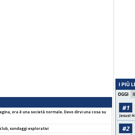
I PIÙ 
OGGI
I
#1
pagina, ora è una società normale. Devo dirvi una cosa su
Jesus! H
#2
club, sondaggi esplorativi