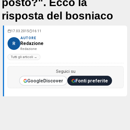
posto?". Ecco la
risposta del bosniaco
17.03.2015
16:11
AUTORE
Redazione
R
Redazione
Tutti gli articoli →
Seguici su
Google
Discover
Fonti preferite