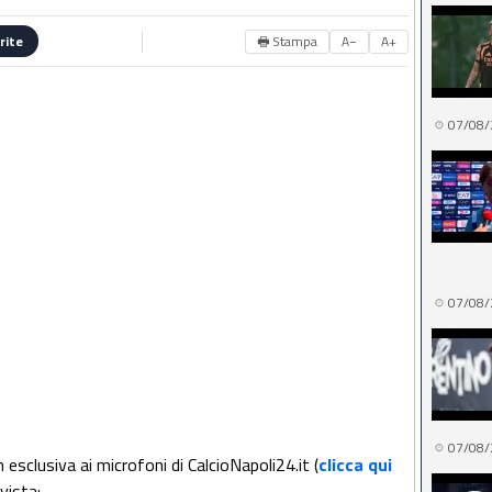
🖶 Stampa
A−
A+
rite
07/08/
07/08/
07/08/
esclusiva ai microfoni di CalcioNapoli24.it (
clicca qui
rvista: