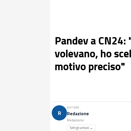
Pandev a CN24: 
volevano, ho scel
motivo preciso"
AUTORE
R
Redazione
Redazione
Tutti gli articoli →