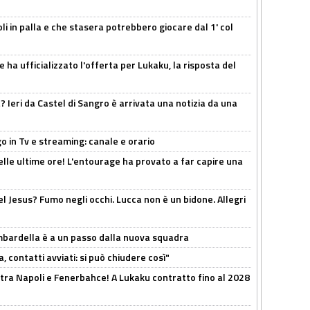
li in palla e che stasera potrebbero giocare dal 1' col
 ha ufficializzato l'offerta per Lukaku, la risposta del
Ieri da Castel di Sangro è arrivata una notizia da una
o in Tv e streaming: canale e orario
elle ultime ore! L'entourage ha provato a far capire una
el Jesus? Fumo negli occhi. Lucca non è un bidone. Allegri
bardella è a un passo dalla nuova squadra
, contatti avviati: si può chiudere così"
 tra Napoli e Fenerbahce! A Lukaku contratto fino al 2028