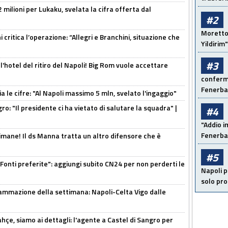
 milioni per Lukaku, svelata la cifra offerta dal
#2
Moretto:
 critica l’operazione: “Allegri e Branchini, situazione che
Yildirim"
#3
l'hotel del ritiro del Napoli! Big Rom vuole accettare
conferma
Fenerb
a le cifre: "Al Napoli massimo 5 mln, svelato l'ingaggio"
ro: "Il presidente ci ha vietato di salutare la squadra" |
#4
"Addio i
Fenerba
mane! Il ds Manna tratta un altro difensore che è
#5
Fonti preferite": aggiungi subito CN24 per non perderti le
Napoli p
solo pr
ammazione della settimana: Napoli-Celta Vigo dalle
çe, siamo ai dettagli: l'agente a Castel di Sangro per