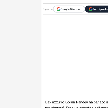
Google
Discover
Fonti prefe
Seguici su
L'ex azzurro Goran Pandev ha parlato in 
per elggere). Ecco un estratto dell'inte