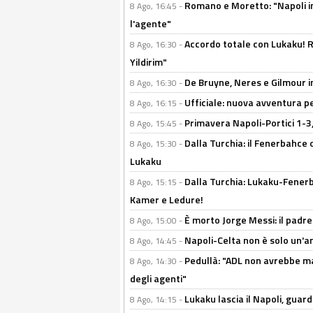
Romano e Moretto: "Napoli in
8 Ago, 16:45 -
l'agente"
Accordo totale con Lukaku! Ro
8 Ago, 16:30 -
Yildirim"
De Bruyne, Neres e Gilmour in
8 Ago, 16:30 -
Ufficiale: nuova avventura per
8 Ago, 16:15 -
Primavera Napoli-Portici 1-3,
8 Ago, 15:45 -
Dalla Turchia: il Fenerbahce 
8 Ago, 15:30 -
Lukaku
Dalla Turchia: Lukaku-Fenerba
8 Ago, 15:15 -
Kamer e Ledure!
È morto Jorge Messi: il padre
8 Ago, 15:00 -
Napoli-Celta non è solo un'am
8 Ago, 14:45 -
Pedullà: "ADL non avrebbe ma
8 Ago, 14:30 -
degli agenti"
Lukaku lascia il Napoli, guard
8 Ago, 14:15 -