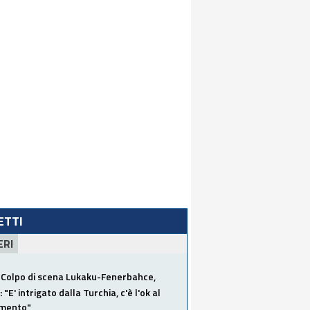
LETTI
ERI
Colpo di scena Lukaku-Fenerbahce,
"E' intrigato dalla Turchia, c'è l'ok al
imento"