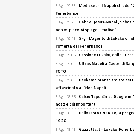
Mediaset - Il Napoli chiede 12
8 Ago, 19:58 -
Fenerbahce
Gabriel Jesus-Napoli, Sabatini
8 Ago, 19:20 -
non mi piace: vi spiego il motivo”
Sky - L'agente di Lukaku è nel
8 Ago, 19:18 -
l'offerta del Fenerbahce
Cessione Lukaku, dalla Turchi
8 Ago, 19:06 -
Ultras Napoli a Castel di Sang
8 Ago, 19:00 -
FOTO
Beukema pronto tra tre setti
8 Ago, 19:00 -
affascinato all'idea Napoli
CalcioNapoli24 su Google in "
8 Ago, 18:56 -
notizie più importanti!
Palinsesto CN24 TV, la progr
8 Ago, 18:50 -
19.30
Gazzetta.it - Lukaku-Fenerbah
8 Ago, 18:45 -