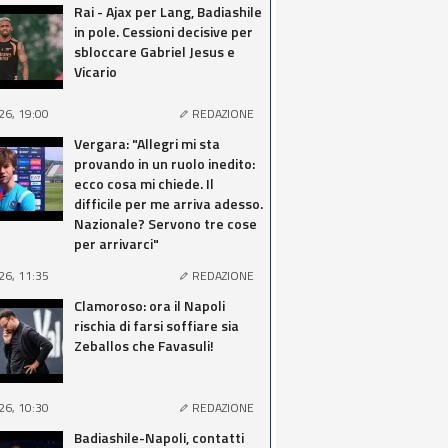
Rai - Ajax per Lang, Badiashile
in pole. Cessioni decisive per
sbloccare Gabriel Jesus e
Vicario
26, 19:00
REDAZIONE
Vergara: "Allegri mi sta
provando in un ruolo inedito:
ecco cosa mi chiede. Il
difficile per me arriva adesso.
Nazionale? Servono tre cose
per arrivarci"
26, 11:35
REDAZIONE
Clamoroso: ora il Napoli
rischia di farsi soffiare sia
Zeballos che Favasuli!
26, 10:30
REDAZIONE
Badiashile-Napoli, contatti