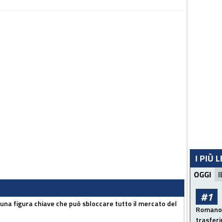
I PIÙ 
OGGI
I
#1
 una figura chiave che può sbloccare tutto il mercato del
Romano: 
trasfer