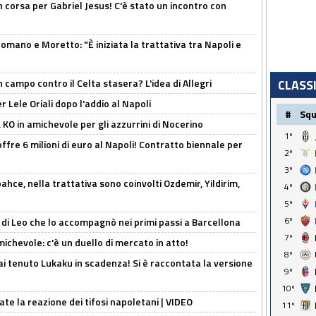
 corsa per Gabriel Jesus! C'è stato un incontro con
mano e Moretto: "È iniziata la trattativa tra Napoli e
 campo contro il Celta stasera? L'idea di Allegri
CLASS
 Lele Oriali dopo l'addio al Napoli
#
Sq
 KO in amichevole per gli azzurrini di Nocerino
1º
offre 6 milioni di euro al Napoli! Contratto biennale per
2º
3º
hce, nella trattativa sono coinvolti Ozdemir, Yildirim,
4º
5º
6º
 di Leo che lo accompagnò nei primi passi a Barcellona
7º
ichevole: c'è un duello di mercato in atto!
8º
i tenuto Lukaku in scadenza! Si è raccontata la versione
9º
10º
ate la reazione dei tifosi napoletani | VIDEO
11º