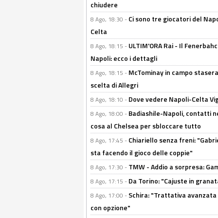
chiudere
Ci sono tre giocatori del Napo
8 Ago, 18:30 -
Celta
ULTIM'ORA Rai - Il Fenerbahce
8 Ago, 18:15 -
Napoli: ecco i dettagli
McTominay in campo stasera? 
8 Ago, 18:15 -
scelta di Allegri
Dove vedere Napoli-Celta Vig
8 Ago, 18:10 -
Badiashile-Napoli, contatti n
8 Ago, 18:00 -
cosa al Chelsea per sbloccare tutto
Chiariello senza freni: "Gabri
8 Ago, 17:45 -
sta facendo il gioco delle coppie"
TMW - Addio a sorpresa: Gam
8 Ago, 17:30 -
Da Torino: "Cajuste in granata
8 Ago, 17:15 -
Schira: "Trattativa avanzata
8 Ago, 17:00 -
con opzione"