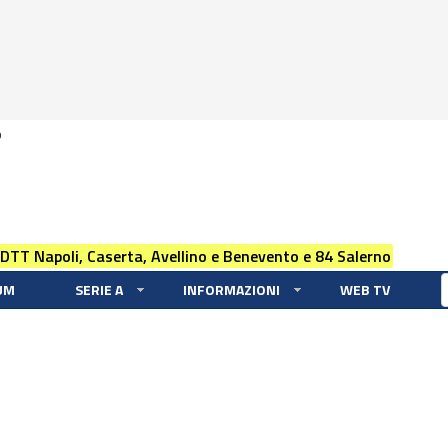
0
 DTT Napoli, Caserta, Avellino e Benevento e 84 Salerno
UM
SERIE A
INFORMAZIONI
WEB TV