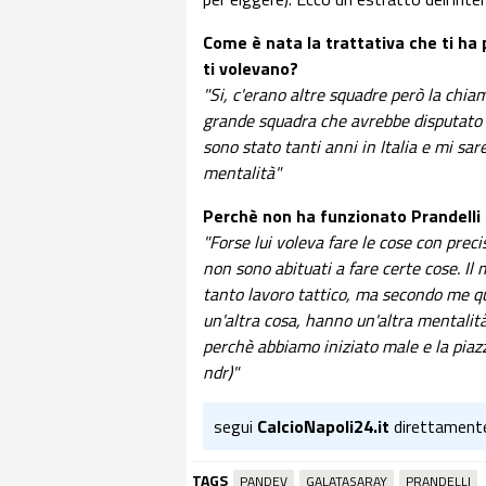
Come è nata la trattativa che ti ha
ti volevano?
"Si, c'erano altre squadre però la chi
grande squadra che avrebbe disputato
sono stato tanti anni in Italia e mi sa
mentalità"
Perchè non ha funzionato Prandelli
"Forse lui voleva fare le cose con prec
non sono abituati a fare certe cose. Il 
tanto lavoro tattico, ma secondo me qui 
un'altra cosa, hanno un'altra mentalità.
perchè abbiamo iniziato male e la piazza
ndr)"
segui
CalcioNapoli24.it
direttament
TAGS
PANDEV
GALATASARAY
PRANDELLI