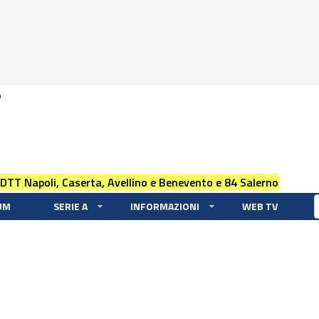
0
 DTT Napoli, Caserta, Avellino e Benevento e 84 Salerno
UM
SERIE A
INFORMAZIONI
WEB TV