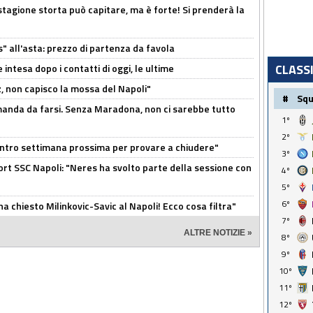
stagione storta può capitare, ma è forte! Si prenderà la
s" all'asta: prezzo di partenza da favola
CLASS
 intesa dopo i contatti di oggi, le ultime
, non capisco la mossa del Napoli"
#
Sq
omanda da farsi. Senza Maradona, non ci sarebbe tutto
1º
2º
contro settimana prossima per provare a chiudere"
3º
port SSC Napoli: "Neres ha svolto parte della sessione con
4º
5º
6º
ha chiesto Milinkovic-Savic al Napoli! Ecco cosa filtra"
7º
ALTRE NOTIZIE »
8º
9º
10º
11º
12º