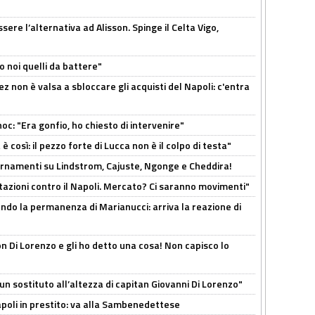
re l’alternativa ad Alisson. Spinge il Celta Vigo,
o noi quelli da battere"
z non è valsa a sbloccare gli acquisti del Napoli: c'entra
c: "Era gonfio, ho chiesto di intervenire"
così: il pezzo forte di Lucca non è il colpo di testa"
iornamenti su Lindstrom, Cajuste, Ngonge e Cheddira!
Rotazioni contro il Napoli. Mercato? Ci saranno movimenti"
cando la permanenza di Marianucci: arriva la reazione di
n Di Lorenzo e gli ho detto una cosa! Non capisco lo
n sostituto all’altezza di capitan Giovanni Di Lorenzo"
Napoli in prestito: va alla Sambenedettese