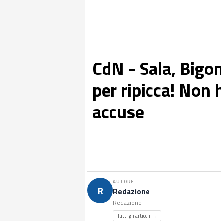
CdN - Sala, Bigon
per ripicca! Non 
accuse
AUTORE
R
Redazione
Redazione
Tutti gli articoli →