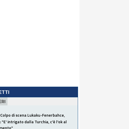
LETTI
ERI
Colpo di scena Lukaku-Fenerbahce,
"E' intrigato dalla Turchia, c'è l'ok al
imento"