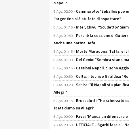
Napoli"
Cammaroto: "Zeballos può esse
8 Ago, 02:00 -
l’argentino si è stufato di aspettare"
Inter, Chivu: "Scudetto? Siam
8 Ago, 01:45 -
Perché la cessione di Gutierre
8 Ago, 01:30 -
anche una norma Uefa
Morte Maradona, Taffarel cho
8 Ago, 01:15 -
Del Genio: "Sembra stano ma è 
8 Ago, 01:00 -
Cessioni Napoli: ci sono agg
8 Ago, 00:45 -
Celta, il tecnico Giráldez: "
8 Ago, 00:30 -
Schira: "Il Napoli sta pianifi
8 Ago, 00:23 -
Allegri"
Bruscolotti: "Ho scherzato co
8 Ago, 00:15 -
scetticismo su Allegri"
Fava: "Manca un difensore e u
8 Ago, 00:00 -
UFFICIALE - Sgarbi lascia il 
7 Ago, 23:50 -