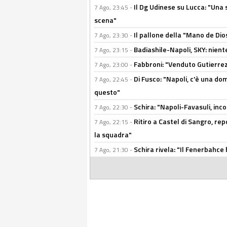
Il Dg Udinese su Lucca: "Una 
7 Ago, 23:45 -
scena"
Il pallone della "Mano de Dio
7 Ago, 23:30 -
Badiashile-Napoli, SKY: niente
7 Ago, 23:15 -
Fabbroni: "Venduto Gutierrez
7 Ago, 23:00 -
Di Fusco: "Napoli, c'è una d
7 Ago, 22:45 -
questo"
Schira: "Napoli-Favasuli, in
7 Ago, 22:30 -
Ritiro a Castel di Sangro, re
7 Ago, 22:15 -
la squadra"
Schira rivela: "Il Fenerbahce 
7 Ago, 21:30 -