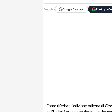
Google
Discover
Fonti prefe
Seguici su
Come riferisce l'edizione odierna di
Cro
dell'Hellas Verona non decolla anche pe