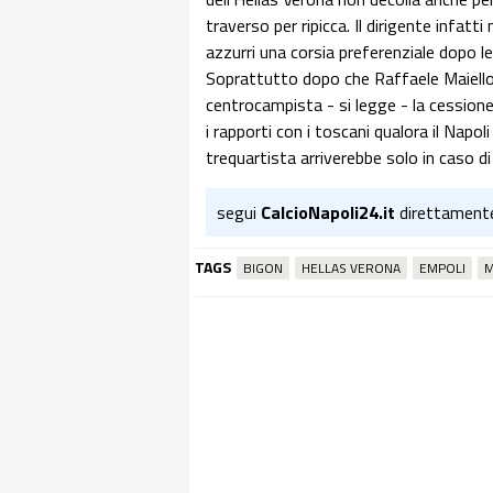
traverso per ripicca. Il dirigente infatt
azzurri una corsia preferenziale dopo l
Soprattutto dopo che Raffaele Maiello 
centrocampista - si legge - la cession
i rapporti con i toscani qualora il Napol
trequartista arriverebbe solo in caso di
segui
CalcioNapoli24.it
direttament
TAGS
BIGON
HELLAS VERONA
EMPOLI
M