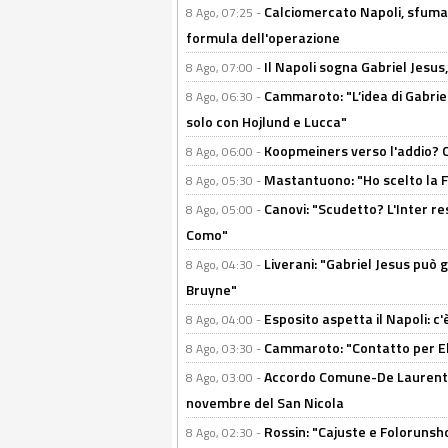
Calciomercato Napoli, sfuma 
8 Ago, 07:25 -
formula dell'operazione
Il Napoli sogna Gabriel Jesu
8 Ago, 07:00 -
Cammaroto: "L’idea di Gabrie
8 Ago, 06:30 -
solo con Hojlund e Lucca"
Koopmeiners verso l'addio? C'è
8 Ago, 06:00 -
Mastantuono: "Ho scelto la Fi
8 Ago, 05:30 -
Canovi: "Scudetto? L'Inter re
8 Ago, 05:00 -
Como"
Liverani: "Gabriel Jesus può g
8 Ago, 04:30 -
Bruyne"
Esposito aspetta il Napoli: c
8 Ago, 04:00 -
Cammaroto: "Contatto per Elm
8 Ago, 03:30 -
Accordo Comune-De Laurentiis
8 Ago, 03:00 -
novembre del San Nicola
Rossin: "Cajuste e Folorunsh
8 Ago, 02:30 -