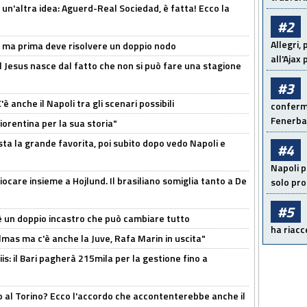
un'altra idea: Aguerd-Real Sociedad, è fatta! Ecco la
#2
Allegri,
s, ma prima deve risolvere un doppio nodo
all'Ajax
l Jesus nasce dal fatto che non si può fare una stagione
#3
 anche il Napoli tra gli scenari possibili
conferma
Fenerb
orentina per la sua storia"
sta la grande favorita, poi subito dopo vedo Napoli e
#4
Napoli p
iocare insieme a Hojlund. Il brasiliano somiglia tanto a De
solo pr
#5
'è un doppio incastro che può cambiare tutto
ha riacce
as ma c'è anche la Juve, Rafa Marin in uscita"
: il Bari pagherà 215mila per la gestione fino a
o al Torino? Ecco l'accordo che accontenterebbe anche il