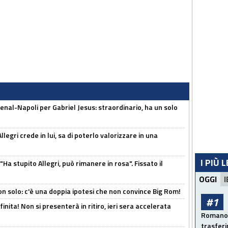
enal-Napoli per Gabriel Jesus: straordinario, ha un solo
legri crede in lui, sa di poterlo valorizzare in una
I PIÙ 
Ha stupito Allegri, può rimanere in rosa". Fissato il
OGGI
I
n solo: c'è una doppia ipotesi che non convince Big Rom!
#1
inita! Non si presenterà in ritiro, ieri sera accelerata
Romano: 
trasfer