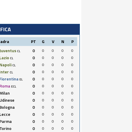
IFICA
uadra
PT
G
V
N
P
Juventus
0
0
0
0
0
CL
Lazio
0
0
0
0
0
CL
Napoli
0
0
0
0
0
CL
Inter
0
0
0
0
0
CL
Fiorentina
0
0
0
0
0
EL
Roma
0
0
0
0
0
ECL
Milan
0
0
0
0
0
Udinese
0
0
0
0
0
Bologna
0
0
0
0
0
Lecce
0
0
0
0
0
Parma
0
0
0
0
0
Torino
0
0
0
0
0