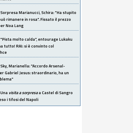
Sorpresa Marianucci, Schira: "Ha stupito
 può rimanere in rosa". Fissato il prezzo
 per Noa Lang
"Pista molto calda", entourage Lukaku
 tutto! RAI: si è convinto col
ahce
Sky, Marianella: "Accordo Arsenal-
er Gabriel Jesus: straordinario, ha un
oblema"
Una
visita a sorpresa
a Castel di Sangro
so i tifosi del Napoli