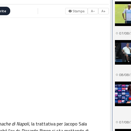
🖶 Stampa
A−
A+
rite
07/08/
08/08/
07/08/
nache di Napoli
, la trattativa per Jacopo Sala
rché l'ex ds Riccardo Bigon si sta mettendo di