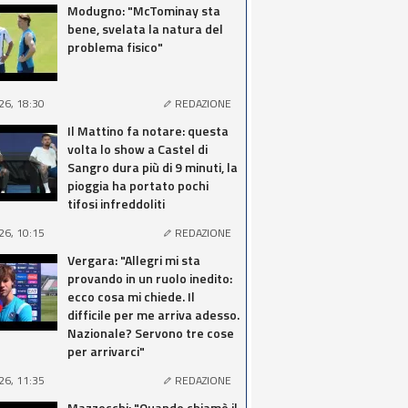
Modugno: "McTominay sta
bene, svelata la natura del
problema fisico"
26, 18:30
REDAZIONE
Il Mattino fa notare: questa
volta lo show a Castel di
Sangro dura più di 9 minuti, la
pioggia ha portato pochi
tifosi infreddoliti
26, 10:15
REDAZIONE
Vergara: "Allegri mi sta
provando in un ruolo inedito:
ecco cosa mi chiede. Il
difficile per me arriva adesso.
Nazionale? Servono tre cose
per arrivarci"
26, 11:35
REDAZIONE
Mazzocchi: "Quando chiamò il