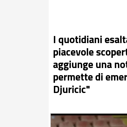
I quotidiani esal
piacevole scopert
aggiunge una not
permette di emer
Djuricic"