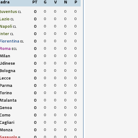
uadra
PT
G
V
N
P
Juventus
0
0
0
0
0
CL
Lazio
0
0
0
0
0
CL
Napoli
0
0
0
0
0
CL
Inter
0
0
0
0
0
CL
Fiorentina
0
0
0
0
0
EL
Roma
0
0
0
0
0
ECL
Milan
0
0
0
0
0
Udinese
0
0
0
0
0
Bologna
0
0
0
0
0
Lecce
0
0
0
0
0
Parma
0
0
0
0
0
Torino
0
0
0
0
0
Atalanta
0
0
0
0
0
Genoa
0
0
0
0
0
Como
0
0
0
0
0
Cagliari
0
0
0
0
0
Monza
0
0
0
0
0
Sassuolo
0
0
0
0
0
R