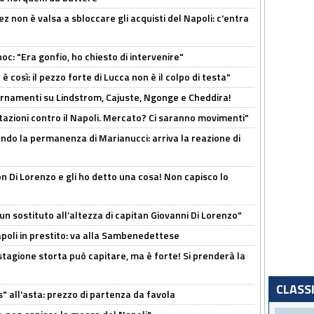
z non è valsa a sbloccare gli acquisti del Napoli: c'entra
c: "Era gonfio, ho chiesto di intervenire"
così: il pezzo forte di Lucca non è il colpo di testa"
iornamenti su Lindstrom, Cajuste, Ngonge e Cheddira!
Rotazioni contro il Napoli. Mercato? Ci saranno movimenti"
cando la permanenza di Marianucci: arriva la reazione di
n Di Lorenzo e gli ho detto una cosa! Non capisco lo
n sostituto all’altezza di capitan Giovanni Di Lorenzo"
Napoli in prestito: va alla Sambenedettese
stagione storta può capitare, ma è forte! Si prenderà la
CLASS
s" all'asta: prezzo di partenza da favola