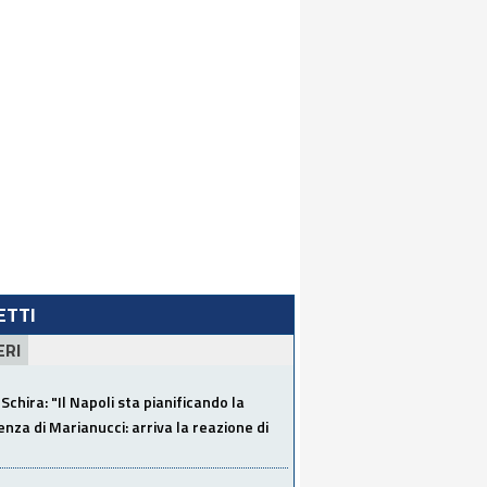
LETTI
ERI
Schira: "Il Napoli sta pianificando la
za di Marianucci: arriva la reazione di