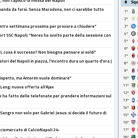
, non capisco la mossa del Napoli"
#
Sq
omanda da farsi. Senza Maradona, non ci sarebbe tutto
1º
2º
contro settimana prossima per provare a chiudere"
3º
4º
port SSC Napoli: "Neres ha svolto parte della sessione con
5º
6º
li, cosa è successo? Non bisogna pensare ai soldi"
7º
atori del Napoli in piazza, l'incontro dura un quarto d'ora |
8º
9º
o rispetto, ma Amorim vuole dominare"
10º
11º
 Lang: nuova offerta all'Ajax
12º
e ha fatto delle telefonate per prendere informazioni sul
13º
14º
 Sangro non solo per Gabriel Jesus: si decide il futuro di
15º
16º
ciomercato di CalcioNapoli 24:
17º
18º