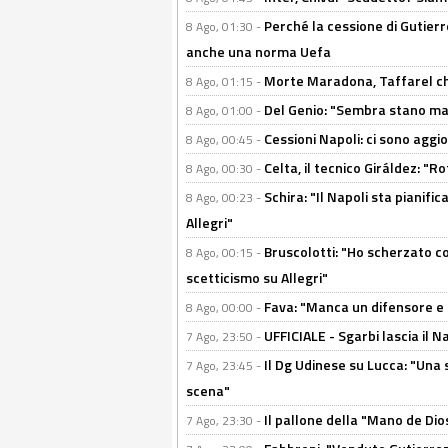
Perché la cessione di Gutierre
8 Ago, 01:30 -
anche una norma Uefa
Morte Maradona, Taffarel cho
8 Ago, 01:15 -
Del Genio: "Sembra stano ma è 
8 Ago, 01:00 -
Cessioni Napoli: ci sono agg
8 Ago, 00:45 -
Celta, il tecnico Giráldez: "
8 Ago, 00:30 -
Schira: "Il Napoli sta pianifi
8 Ago, 00:23 -
Allegri"
Bruscolotti: "Ho scherzato co
8 Ago, 00:15 -
scetticismo su Allegri"
Fava: "Manca un difensore e u
8 Ago, 00:00 -
UFFICIALE - Sgarbi lascia il 
7 Ago, 23:50 -
Il Dg Udinese su Lucca: "Una 
7 Ago, 23:45 -
scena"
Il pallone della "Mano de Dio
7 Ago, 23:30 -