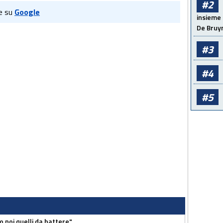
#2
e su
Google
insieme 
De Bruy
#3
#4
#5
o noi quelli da battere"