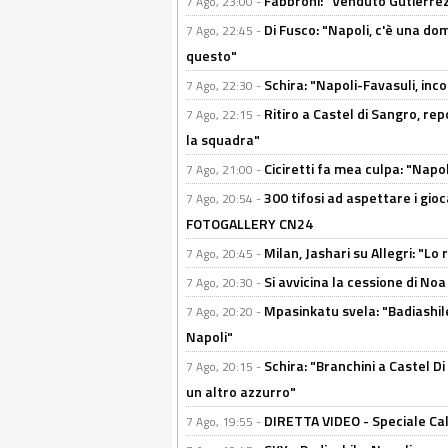
Fabbroni: "Venduto Gutierrez
7 Ago, 23:00 -
Di Fusco: "Napoli, c'è una d
7 Ago, 22:45 -
questo"
Schira: "Napoli-Favasuli, in
7 Ago, 22:30 -
Ritiro a Castel di Sangro, re
7 Ago, 22:15 -
la squadra"
Ciciretti fa mea culpa: "Napo
7 Ago, 21:00 -
300 tifosi ad aspettare i gioc
7 Ago, 20:54 -
FOTOGALLERY CN24
Milan, Jashari su Allegri: "L
7 Ago, 20:45 -
Si avvicina la cessione di Noa
7 Ago, 20:30 -
Mpasinkatu svela: "Badiashil
7 Ago, 20:20 -
Napoli"
Schira: "Branchini a Castel Di
7 Ago, 20:15 -
un altro azzurro"
DIRETTA VIDEO - Speciale Cal
7 Ago, 19:55 -