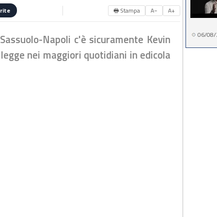
🖶 Stampa
A−
A+
rite
06/08/
 Sassuolo-Napoli c'è sicuramente Kevin
 legge nei maggiori quotidiani in edicola