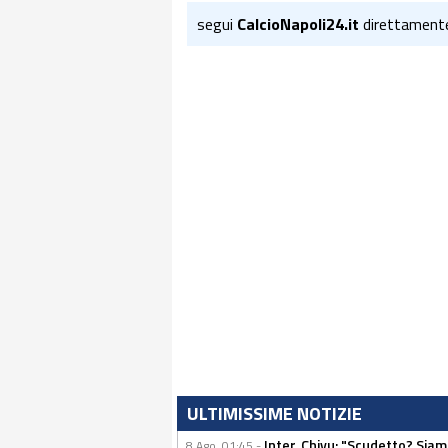
segui
CalcioNapoli24.it
direttament
ULTIMISSIME NOTIZIE
Inter, Chivu: "Scudetto? Siam
8 Ago, 01:45 -