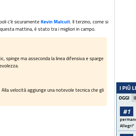
poli c'è sicuramente
Kevin Malcuit
. Il terzino, come si
 questa mattina, è stato tra i migliori in campo.
cic, spinge ma asseconda la linea difensiva e sparge
revolezza.
I PIÙ 
Alla velocità aggiunge una notevole tecnica che gli
OGGI
I
#1
permanen
Allegri"