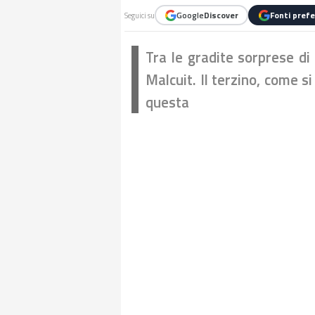
Google
Discover
Fonti prefe
Seguici su
Tra le gradite sorprese di
Malcuit. Il terzino, come si
questa