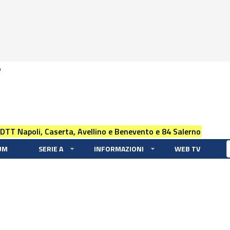
0
 DTT Napoli, Caserta, Avellino e Benevento e 84 Salerno
UM
SERIE A
INFORMAZIONI
WEB TV