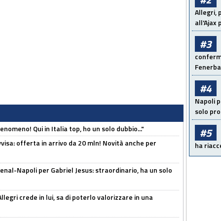
Allegri,
all'Ajax
#3
conferma
Fenerb
#4
Napoli p
solo pr
enomeno! Qui in Italia top, ho un solo dubbio..."
#5
isa: offerta in arrivo da 20 mln! Novità anche per
ha riacce
enal-Napoli per Gabriel Jesus: straordinario, ha un solo
legri crede in lui, sa di poterlo valorizzare in una