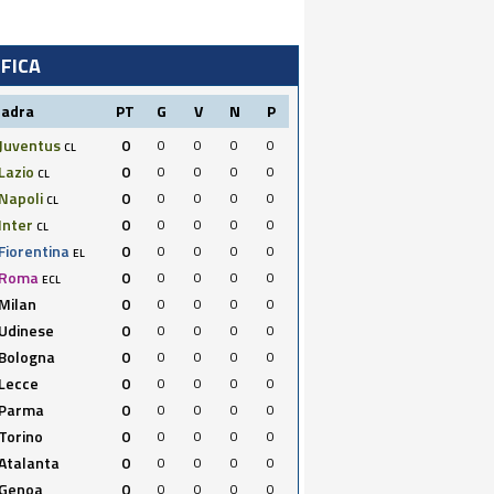
IFICA
uadra
PT
G
V
N
P
Juventus
0
0
0
0
0
CL
Lazio
0
0
0
0
0
CL
Napoli
0
0
0
0
0
CL
Inter
0
0
0
0
0
CL
Fiorentina
0
0
0
0
0
EL
Roma
0
0
0
0
0
ECL
Milan
0
0
0
0
0
Udinese
0
0
0
0
0
Bologna
0
0
0
0
0
Lecce
0
0
0
0
0
Parma
0
0
0
0
0
Torino
0
0
0
0
0
Atalanta
0
0
0
0
0
Genoa
0
0
0
0
0