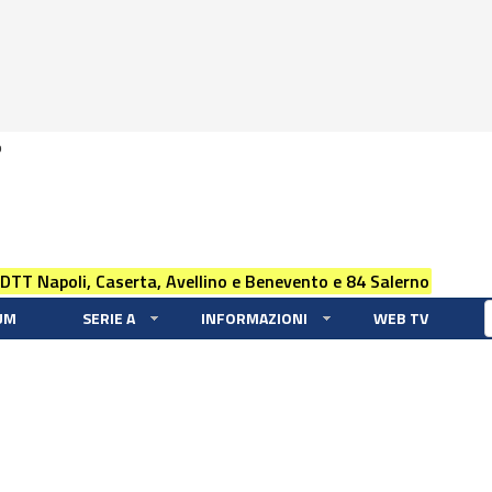
0
 DTT Napoli, Caserta, Avellino e Benevento e 84 Salerno
UM
SERIE A
INFORMAZIONI
WEB TV