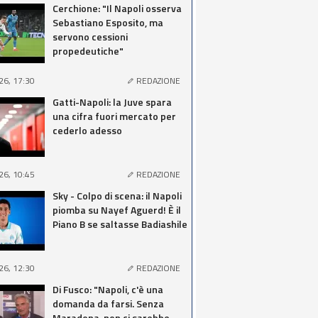
Cerchione: "Il Napoli osserva
Sebastiano Esposito, ma
servono cessioni
propedeutiche"
26, 17:30
REDAZIONE
Gatti-Napoli: la Juve spara
una cifra fuori mercato per
cederlo adesso
26, 10:45
REDAZIONE
Sky - Colpo di scena: il Napoli
piomba su Nayef Aguerd! È il
Piano B se saltasse Badiashile
26, 12:30
REDAZIONE
Di Fusco: "Napoli, c'è una
domanda da farsi. Senza
Maradona, non ci sarebbe