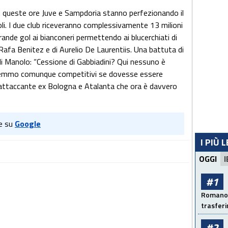
n queste ore Juve e Sampdoria stanno perfezionando il
li. I due club riceveranno complessivamente 13 milioni
grande gol ai bianconeri permettendo ai blucerchiati di
Rafa Benitez e di Aurelio De Laurentiis. Una battuta di
 di Manolo: “Cessione di Gabbiadini? Qui nessuno è
aremmo comunque competitivi se dovesse essere
l'attaccante ex Bologna e Atalanta che ora è davvero
e su
Google
I PIÙ 
OGGI
I
#1
Romano: 
trasfer
#2