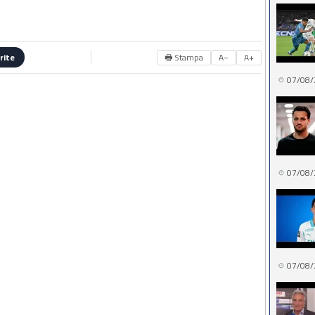
🖶 Stampa
A−
A+
rite
07/08/
07/08/
07/08/