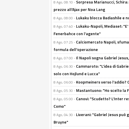
Sorpresa Marianucci, Schira: "
8 Ago, 08:10 -
prezzo all'Ajax per Noa Lang
Lukaku blocca Badiashile e no
8 Ago, 08:00 -
Lukaku-Napoli, Mediaset: "E' f
8 Ago, 07:40 -
Fenerbahce con l'agente"
Calciomercato Napoli, sfuma 
8 Ago, 07:25 -
formula dell'operazione
Il Napoli sogna Gabriel Jesu
8 Ago, 07:00 -
Cammaroto: "L’idea di Gabrie
8 Ago, 06:30 -
solo con Hojlund e Lucca"
Koopmeiners verso l'addio? C'è
8 Ago, 06:00 -
Mastantuono: "Ho scelto la Fi
8 Ago, 05:30 -
Canovi: "Scudetto? L'Inter re
8 Ago, 05:00 -
Como"
Liverani: "Gabriel Jesus può g
8 Ago, 04:30 -
Bruyne"