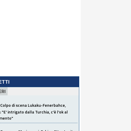
LETTI
ERI
Colpo di scena Lukaku-Fenerbahce,
"E' intrigato dalla Turchia, c'è l'ok al
imento"