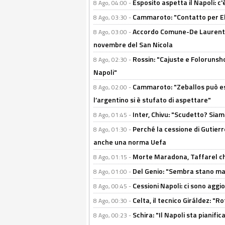
Esposito aspetta il Napoli: c
8 Ago, 04:00 -
Cammaroto: "Contatto per Elm
8 Ago, 03:30 -
Accordo Comune-De Laurentiis
8 Ago, 03:00 -
novembre del San Nicola
Rossin: "Cajuste e Folorunsh
8 Ago, 02:30 -
Napoli"
Cammaroto: "Zeballos può esse
8 Ago, 02:00 -
l’argentino si è stufato di aspettare"
Inter, Chivu: "Scudetto? Siam
8 Ago, 01:45 -
Perché la cessione di Gutierre
8 Ago, 01:30 -
anche una norma Uefa
Morte Maradona, Taffarel cho
8 Ago, 01:15 -
Del Genio: "Sembra stano ma è 
8 Ago, 01:00 -
Cessioni Napoli: ci sono agg
8 Ago, 00:45 -
Celta, il tecnico Giráldez: "
8 Ago, 00:30 -
Schira: "Il Napoli sta pianifi
8 Ago, 00:23 -