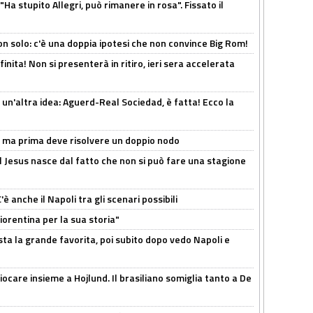
Ha stupito Allegri, può rimanere in rosa". Fissato il
n solo: c'è una doppia ipotesi che non convince Big Rom!
inita! Non si presenterà in ritiro, ieri sera accelerata
un'altra idea: Aguerd-Real Sociedad, è fatta! Ecco la
s, ma prima deve risolvere un doppio nodo
l Jesus nasce dal fatto che non si può fare una stagione
 anche il Napoli tra gli scenari possibili
orentina per la sua storia"
sta la grande favorita, poi subito dopo vedo Napoli e
iocare insieme a Hojlund. Il brasiliano somiglia tanto a De