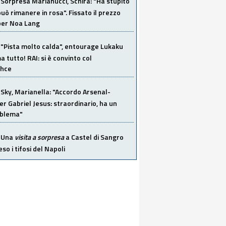
Sorpresa Marianucci, Schira: "Ha stupito
 può rimanere in rosa". Fissato il prezzo
 per Noa Lang
"Pista molto calda", entourage Lukaku
 tutto! RAI: si è convinto col
ahce
Sky, Marianella: "Accordo Arsenal-
er Gabriel Jesus: straordinario, ha un
oblema"
Una
visita a sorpresa
a Castel di Sangro
so i tifosi del Napoli