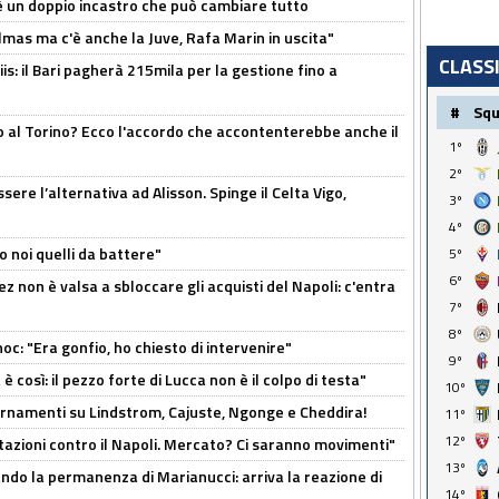
'è un doppio incastro che può cambiare tutto
as ma c'è anche la Juve, Rafa Marin in uscita"
CLASS
: il Bari pagherà 215mila per la gestione fino a
#
Sq
o al Torino? Ecco l'accordo che accontenterebbe anche il
1º
2º
re l’alternativa ad Alisson. Spinge il Celta Vigo,
3º
4º
o noi quelli da battere"
5º
6º
z non è valsa a sbloccare gli acquisti del Napoli: c'entra
7º
8º
c: "Era gonfio, ho chiesto di intervenire"
9º
così: il pezzo forte di Lucca non è il colpo di testa"
10º
iornamenti su Lindstrom, Cajuste, Ngonge e Cheddira!
11º
12º
Rotazioni contro il Napoli. Mercato? Ci saranno movimenti"
13º
cando la permanenza di Marianucci: arriva la reazione di
14º