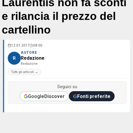
Laurentiis non fa sconti
e rilancia il prezzo del
cartellino
12.01.2017
08:00
AUTORE
Redazione
R
Redazione
Tutti gli articoli →
Seguici su
Google
Discover
Fonti preferite