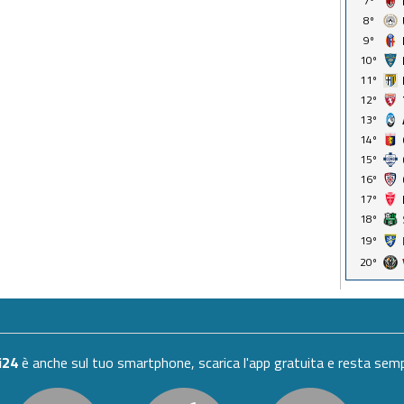
7º
8º
9º
10º
11º
12º
13º
14º
15º
16º
17º
18º
19º
20º
i24
è anche sul tuo smartphone, scarica l'app gratuita e resta se