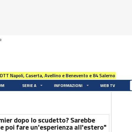
0
 DTT Napoli, Caserta, Avellino e Benevento e 84 Salerno
UM
SERIE A
INFORMAZIONI
WEB TV
emier dopo lo scudetto? Sarebbe
 e poi fare un'esperienza all'estero"