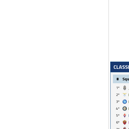
CLASS
#
Sq
1º
2º
3º
4º
5º
6º