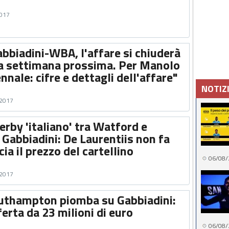
2017
bbiadini-WBA, l'affare si chiuderà
lla settimana prossima. Per Manolo
nnale: cifre e dettagli dell'affare"
NOTIZ
 2017
erby 'italiano' tra Watford e
 Gabbiadini: De Laurentiis non fa
cia il prezzo del cartellino
06/08/
 2017
Southampton piomba su Gabbiadini:
erta da 23 milioni di euro
06/08/