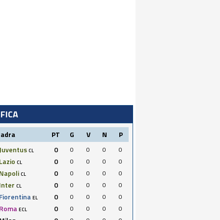
IFICA
uadra
PT
G
V
N
P
Juventus
0
0
0
0
0
CL
Lazio
0
0
0
0
0
CL
Napoli
0
0
0
0
0
CL
Inter
0
0
0
0
0
CL
Fiorentina
0
0
0
0
0
EL
Roma
0
0
0
0
0
ECL