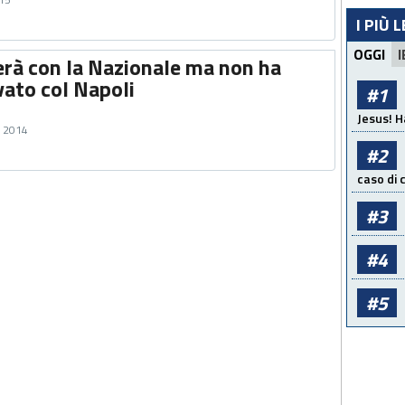
I PIÙ 
OGGI
I
rà con la Nazionale ma non ha
vato col Napoli
#1
Jesus! H
e 2014
#2
caso di
#3
#4
#5