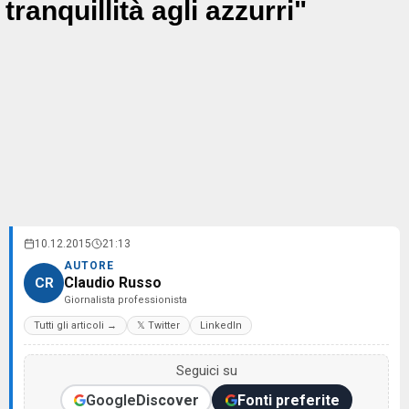
tranquillità agli azzurri"
10.12.2015
21:13
AUTORE
Claudio Russo
CR
Giornalista professionista
Tutti gli articoli →
𝕏 Twitter
LinkedIn
Seguici su
Google
Discover
Fonti preferite