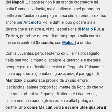
del
Napoli
. L’albanese non è un grande crossatore né
salta l’uomo in velocità, ma è abilissimo nel possesso
palla e nell'aiutare i compagni, cosa che lo rende prezioso
anche per
Ancelotti
. Poi è duttile, può giocare sia a
destra che a sinistra e, vista l'espulsione di
Mario Rui
, a
Torino,
potrebbe essere dirottato proprio sulla corsia
mancina contro il
Sassuolo
, con
Malcuit
a destra.
Con la Juventus, però, l'esterno ex Lille, ha proseguito
nella sua voglia matta di scalare le gerarchie e mettere
sempre più in difficoltà il tecnico di Reggiolo. L'albanese
non è apparso in giornata di grazia, anzi, il pareggio di
Mandzukic
scaturisce proprio da un suo errore,
lasciandosi saltare troppo facilmente da Ronaldo che va
al cross.
L’obiettivo è quello di alternare i due terzini,
chiaramente in base agli avversari e alla tipologia di
partite.
Uno come Malcuit potrà essere utile qualora il