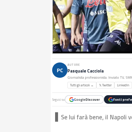
AUTORE
PC
Pasquale Cacciola
Giornalista professionista. Inviato TV, S
Tutti gli articoli →
𝕏 Twitter
LinkedIn
Google
Discover
Fonti prefe
Seguici su
Se lui farà bene, il Napoli 