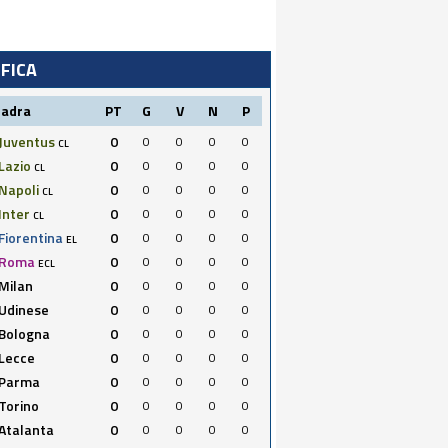
IFICA
uadra
PT
G
V
N
P
Juventus
0
0
0
0
0
CL
Lazio
0
0
0
0
0
CL
Napoli
0
0
0
0
0
CL
Inter
0
0
0
0
0
CL
Fiorentina
0
0
0
0
0
EL
Roma
0
0
0
0
0
ECL
Milan
0
0
0
0
0
Udinese
0
0
0
0
0
Bologna
0
0
0
0
0
Lecce
0
0
0
0
0
Parma
0
0
0
0
0
Torino
0
0
0
0
0
Atalanta
0
0
0
0
0