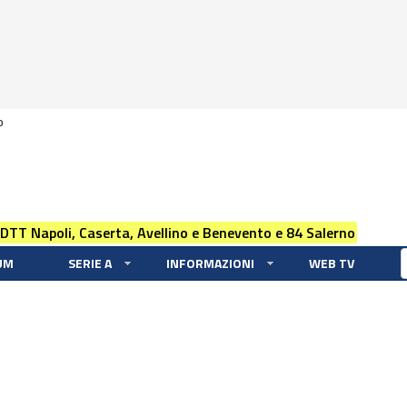
0
 DTT Napoli, Caserta, Avellino e Benevento e 84 Salerno
UM
SERIE A
INFORMAZIONI
WEB TV