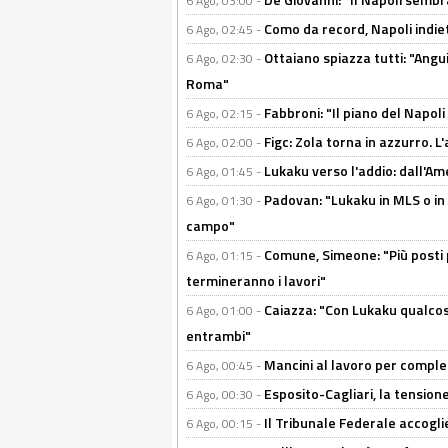
6 Ago, 03:00 -
Como da record, Napoli indiet
6 Ago, 02:45 -
Ottaiano spiazza tutti: "Ang
6 Ago, 02:30 -
Roma"
Fabbroni: "Il piano del Napoli
6 Ago, 02:15 -
Figc: Zola torna in azzurro. L
6 Ago, 02:00 -
Lukaku verso l'addio: dall'Am
6 Ago, 01:45 -
Padovan: "Lukaku in MLS o in
6 Ago, 01:30 -
campo"
Comune, Simeone: "Più posti
6 Ago, 01:15 -
termineranno i lavori"
Caiazza: "Con Lukaku qualcos
6 Ago, 01:00 -
entrambi"
Mancini al lavoro per completa
6 Ago, 00:45 -
Esposito-Cagliari, la tensione
6 Ago, 00:30 -
Il Tribunale Federale accoglie 
6 Ago, 00:15 -