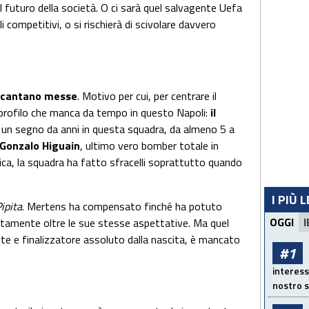
l futuro della società. O ci sarà quel salvagente Uefa
i competitivi, o si rischierà di scivolare davvero
i cantano messe
. Motivo per cui, per centrare il
 profilo che manca da tempo in questo Napoli:
il
o un segno da anni in questa squadra, da almeno 5 a
Gonzalo Higuain
, ultimo vero bomber totale in
ica, la squadra ha fatto sfracelli soprattutto quando
I PIÙ 
ipita
. Mertens ha compensato finché ha potuto
OGGI
I
tamente oltre le sue stesse aspettative. Ma quel
te e finalizzatore assoluto dalla nascita, è mancato
#1
interess
nostro s