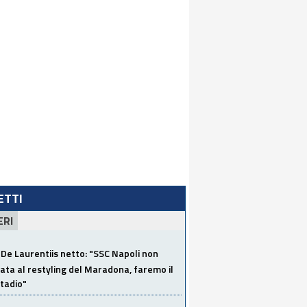
LETTI
ERI
De Laurentiis netto: "SSC Napoli non
ata al restyling del Maradona, faremo il
tadio"