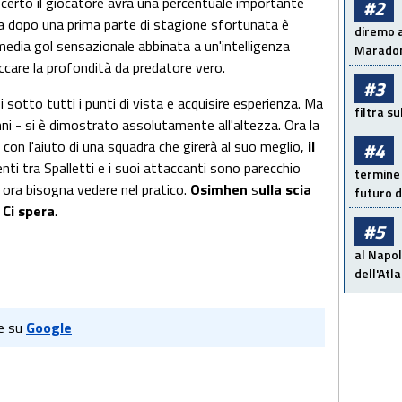
certo il giocatore avrà una percentuale importante
#2
ita dopo una prima parte di stagione sfortunata è
diremo a
edia gol sensazionale abbinata a un'intelligenza
Maradon
accare la profondità da predatore vero.
#3
 sotto tutti i punti di vista e acquisire esperienza. Ma
filtra s
anni - si è dimostrato assolutamente all'altezza. Ora la
, con l'aiuto di una squadra che girerà al suo meglio,
il
#4
ti tra Spalletti e i suoi attaccanti sono parecchio
termine 
 ora bisogna vedere nel pratico.
Osimhen
s
ulla scia
futuro d
 Ci spera
.
#5
al Napol
dell'Atl
e su
Google