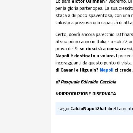
Lo sarà
Victor Osimhen
? Vedremo. Di 
per la gloria partenopea. La sua cresc
stata a dir poco spaventosa, con una m
calcistica preziosa una capacità di att
Certo, dovrà ancora parecchio raffinarsi
al suo primo anno in Italia - a soli 22 
prova del 9:
se riuscirà a consacrarsi
Napoli è destinato a volare. I
preceden
incoraggianti da questo punto di vista,
di Cavani e Higuain?
Napoli
ci crede.
di Pasquale Edivaldo Cacciola
©
RIPRODUZIONE RISERVATA
segui
CalcioNapoli24.it
direttament