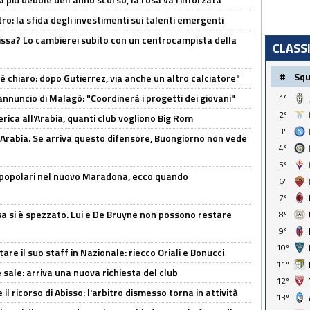
ro: la sfida degli investimenti sui talenti emergenti
uissa? Lo cambierei subito con un centrocampista della
CLASS
#
Sq
 è chiaro: dopo Gutierrez, via anche un altro calciatore"
'annuncio di Malagò: "Coordinerà i progetti dei giovani"
1º
2º
erica all'Arabia, quanti club vogliono Big Rom
3º
 Arabia. Se arriva questo difensore, Buongiorno non vede
4º
5º
 popolari nel nuovo Maradona, ecco quando
6º
7º
a si è spezzato. Lui e De Bruyne non possono restare
8º
9º
10º
re il suo staff in Nazionale: riecco Oriali e Bonucci
11º
 sale: arriva una nuova richiesta del club
12º
il ricorso di Abisso: l'arbitro dismesso torna in attività
13º