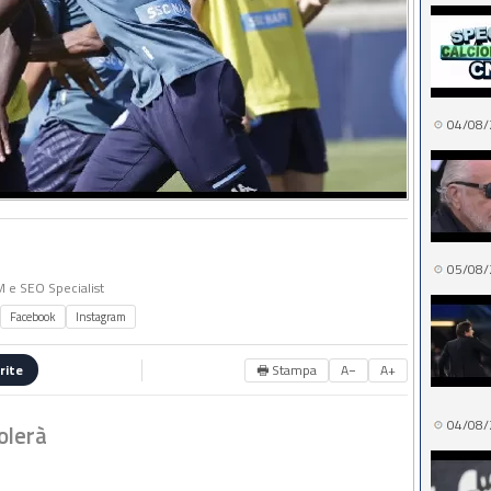
04/08/
05/08/
MM e SEO Specialist
Facebook
Instagram
🖶 Stampa
A−
A+
rite
04/08/
volerà