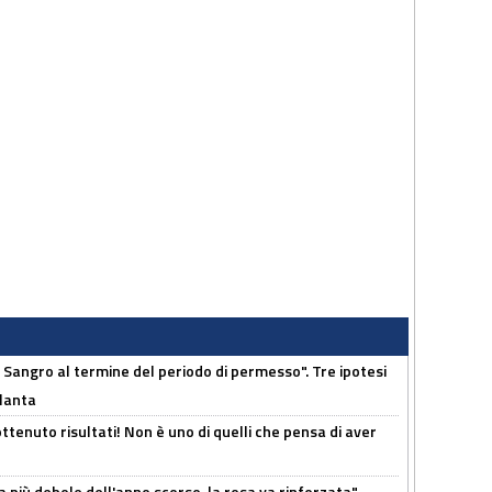
 Sangro al termine del periodo di permesso". Tre ipotesi
tlanta
ttenuto risultati! Non è uno di quelli che pensa di aver
a più debole dell'anno scorso, la rosa va rinforzata"