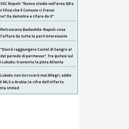
SSC Napoli: "Nuovo stadio nell'area Q8 o
i tifosi che il Comune ci frena!
a? Da demolire e rifare da 0"
Retroscena Badiashile-Napoli: cosa
ull'affare da tutte le parti interessate
"Dovrà raggiungere Castel di Sangro al
del periodo di permesso". Tre ipotesi sul
i Lukaku: tramonta la pista Atlanta
Lukaku non incrocerà mai Allegri, addio
i! MLS o Arabia: le cifre dell'offerta
anta United