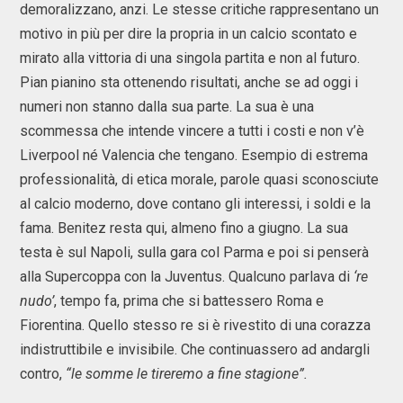
demoralizzano, anzi. Le stesse critiche rappresentano un
motivo in più per dire la propria in un calcio scontato e
mirato alla vittoria di una singola partita e non al futuro.
Pian pianino sta ottenendo risultati, anche se ad oggi i
numeri non stanno dalla sua parte. La sua è una
scommessa che intende vincere a tutti i costi e non v’è
Liverpool né Valencia che tengano. Esempio di estrema
professionalità, di etica morale, parole quasi sconosciute
al calcio moderno, dove contano gli interessi, i soldi e la
fama. Benitez resta qui, almeno fino a giugno. La sua
testa è sul Napoli, sulla gara col Parma e poi si penserà
alla Supercoppa con la Juventus. Qualcuno parlava di
‘re
nudo’
, tempo fa, prima che si battessero Roma e
Fiorentina. Quello stesso re si è rivestito di una corazza
indistruttibile e invisibile. Che continuassero ad andargli
contro,
“le somme le tireremo a fine stagione”.