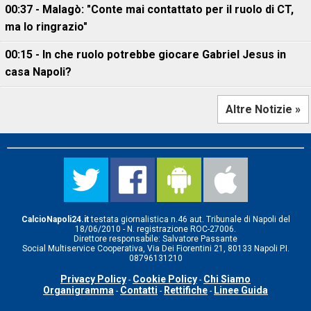
00:37 - Malagò: "Conte mai contattato per il ruolo di CT,
ma lo ringrazio"
00:15 - In che ruolo potrebbe giocare Gabriel Jesus in
casa Napoli?
Altre Notizie »
CalcioNapoli24.it
testata giornalistica n.46 aut. Tribunale di Napoli del
18/06/2010 - N. registrazione ROC-27006.
Direttore responsabile: Salvatore Passante
Social Multiservice Cooperativa, Via Dei Fiorentini 21, 80133 Napoli P.I.
08796131210
Privacy Policy
Cookie Policy
Chi Siamo
-
-
Organigramma
Contatti
Rettifiche
Linee Guida
-
-
-