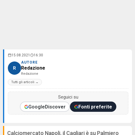
15.08.2021
16:30
AUTORE
Redazione
R
Redazione
Tutti gli articoli →
Seguici su
Google
Discover
Fonti preferite
Calciomercato Napoli, il Cagliari è su Palmiero