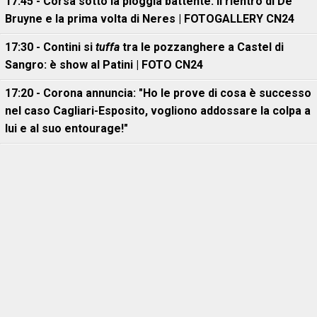
17:45 - Corsa sotto la pioggia battente: il rientro di De
Bruyne e la prima volta di Neres | FOTOGALLERY CN24
17:30 - Contini si
tuffa
tra le pozzanghere a Castel di
Sangro: è show al Patini | FOTO CN24
17:20 - Corona annuncia: "Ho le prove di cosa è successo
nel caso Cagliari-Esposito, vogliono addossare la colpa a
lui e al suo entourage!"