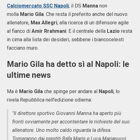
Calciomercato SSC Napoli
, il DS
Manna
non
molla
Mario Gila
. Che resta il preferito anche del nuovo
allenatore,
Max Allegri
, alla ricerca di un difensore agile
al fianco di
Amir Rrahmani
. E il centrale della
Lazio
resta
in cima alla lista dei desideri, sebbene i biancocelesti
facciano muro.
Mario Gila ha detto sì al Napoli: le
ultime news
Ma è
Mario Gila
che spinge per andare al
Napoli
, lo
rivela
Repubblica
nell'edizione odierna:
"Il direttore sportivo Giovanni Manna ha aperto più
fronti ovviamente per accontentare le richieste del suo
allenatore. Uno molto caldo riguarda la difesa.
Torneranno dai prestiti Rafa Marin e Luca Marianucci,