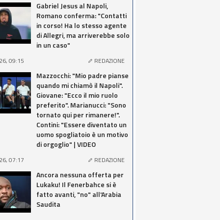
Gabriel Jesus al Napoli,
Romano conferma: "Contatti
in corso! Ha lo stesso agente
di Allegri, ma arriverebbe solo
in un caso"
26, 09:15
REDAZIONE
Mazzocchi: "Mio padre pianse
quando mi chiamò il Napoli".
Giovane: "Ecco il mio ruolo
preferito". Marianucci: "Sono
tornato qui per rimanere!".
Contini: "Essere diventato un
uomo spogliatoio è un motivo
di orgoglio" | VIDEO
26, 07:17
REDAZIONE
Ancora nessuna offerta per
Lukaku! Il Fenerbahce si è
fatto avanti, "no" all'Arabia
Saudita