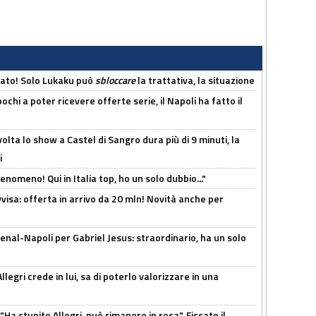
cato! Solo Lukaku può
sbloccare
la trattativa, la situazione
ochi a poter ricevere offerte serie, il Napoli ha fatto il
olta lo show a Castel di Sangro dura più di 9 minuti, la
i
enomeno! Qui in Italia top, ho un solo dubbio..."
isa: offerta in arrivo da 20 mln! Novità anche per
enal-Napoli per Gabriel Jesus: straordinario, ha un solo
legri crede in lui, sa di poterlo valorizzare in una
Ha stupito Allegri, può rimanere in rosa". Fissato il