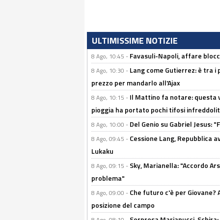
ULTIMISSIME NOTIZIE
Favasuli-Napoli, affare bloc
8 Ago, 10:45 -
Lang come Gutierrez: è tra i p
8 Ago, 10:30 -
prezzo per mandarlo all'Ajax
Il Mattino fa notare: questa v
8 Ago, 10:15 -
pioggia ha portato pochi tifosi infreddolit
Del Genio su Gabriel Jesus: "F
8 Ago, 10:00 -
Cessione Lang, Repubblica avv
8 Ago, 09:45 -
Lukaku
Sky, Marianella: "Accordo Ars
8 Ago, 09:15 -
problema"
Che futuro c'è per Giovane? Al
8 Ago, 09:00 -
posizione del campo
Sorpresa Marianucci, Schira: "
8 Ago, 08:10 -