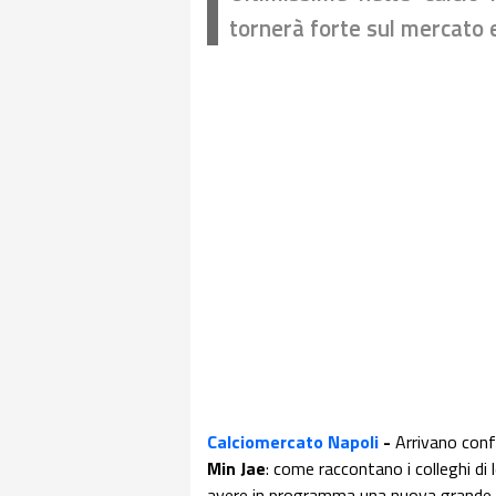
tornerà forte sul mercato 
Calciomercato Napoli
-
Arrivano conf
Min Jae
: come raccontano i colleghi di l
avere in programma una nuova grande f