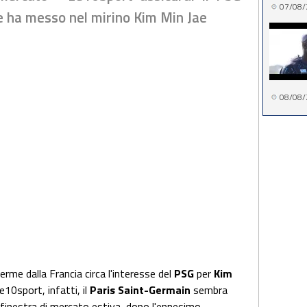
07/08/
e ha messo nel mirino Kim Min Jae
08/08/
erme dalla Francia circa l'interesse del
PSG
per
Kim
e10sport, infatti, il
Paris Saint-Germain
sembra
inestra di mercato estiva, dopo l'ennesimo