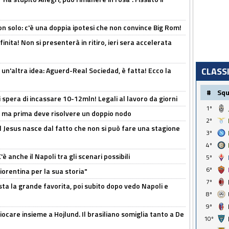
n solo: c'è una doppia ipotesi che non convince Big Rom!
inita! Non si presenterà in ritiro, ieri sera accelerata
CLASS
un'altra idea: Aguerd-Real Sociedad, è fatta! Ecco la
#
Sq
spera di incassare 10-12mln! Legali al lavoro da giorni
1º
s, ma prima deve risolvere un doppio nodo
2º
l Jesus nasce dal fatto che non si può fare una stagione
3º
4º
 anche il Napoli tra gli scenari possibili
5º
6º
orentina per la sua storia"
7º
sta la grande favorita, poi subito dopo vedo Napoli e
8º
9º
iocare insieme a Hojlund. Il brasiliano somiglia tanto a De
10º