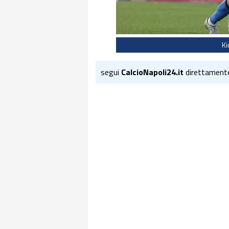
Ki
segui
CalcioNapoli24.it
direttament