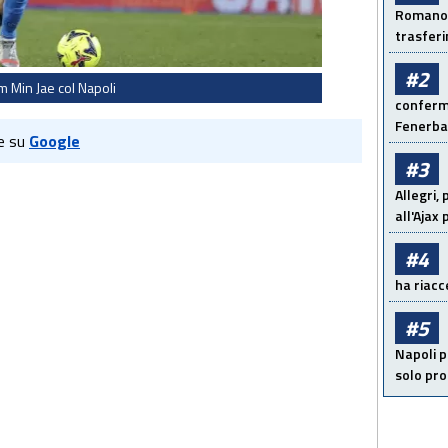
Romano: 
trasfer
#2
m Min Jae col Napoli
conferma
Fenerb
e su
Google
#3
Allegri,
all'Ajax
#4
ha riacce
#5
Napoli p
solo pr