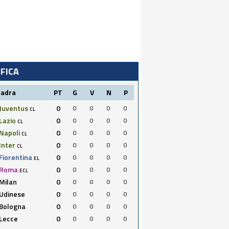
IFICA
uadra
PT
G
V
N
P
Juventus
0
0
0
0
0
CL
Lazio
0
0
0
0
0
CL
Napoli
0
0
0
0
0
CL
Inter
0
0
0
0
0
CL
Fiorentina
0
0
0
0
0
EL
Roma
0
0
0
0
0
ECL
Milan
0
0
0
0
0
Udinese
0
0
0
0
0
Bologna
0
0
0
0
0
Lecce
0
0
0
0
0