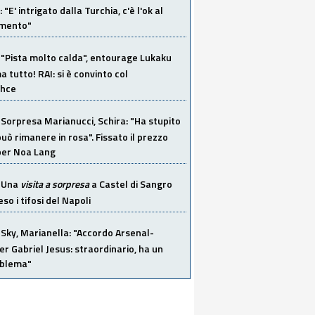
"E' intrigato dalla Turchia, c'è l'ok al
imento"
"Pista molto calda", entourage Lukaku
 tutto! RAI: si è convinto col
ahce
Sorpresa Marianucci, Schira: "Ha stupito
 può rimanere in rosa". Fissato il prezzo
 per Noa Lang
Una
visita a sorpresa
a Castel di Sangro
so i tifosi del Napoli
Sky, Marianella: "Accordo Arsenal-
er Gabriel Jesus: straordinario, ha un
oblema"