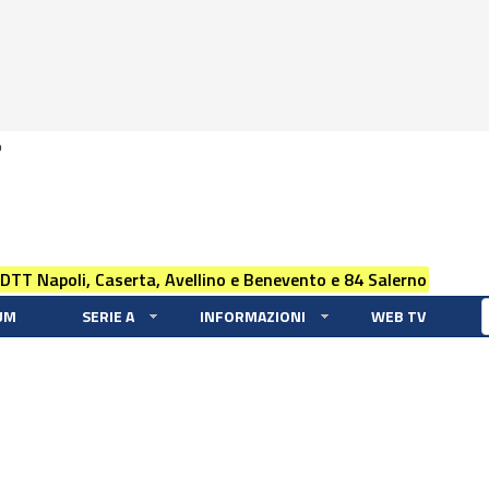
0
 DTT Napoli, Caserta, Avellino e Benevento e 84 Salerno
UM
SERIE A
INFORMAZIONI
WEB TV