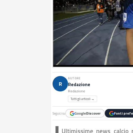
AUTORE
R
Redazione
Redazione
Tutti gli articoli →
Google
Discover
Fonti prefe
Seguici su
Ultimissime news calcio 