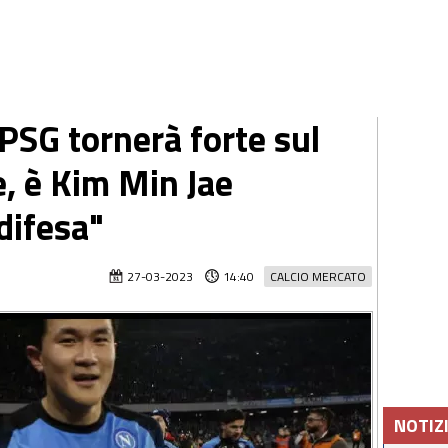
l PSG tornerà forte sul
e, è Kim Min Jae
 difesa"
27-03-2023
14:40
CALCIO MERCATO
NOTIZ