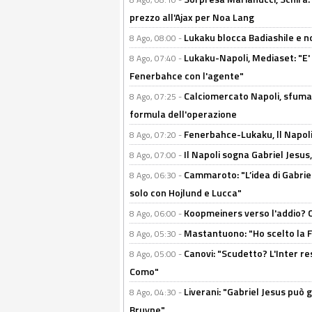
prezzo all'Ajax per Noa Lang
Lukaku blocca Badiashile e no
8 Ago, 08:00 -
Lukaku-Napoli, Mediaset: "E' f
8 Ago, 07:40 -
Fenerbahce con l'agente"
Calciomercato Napoli, sfuma 
8 Ago, 07:25 -
formula dell'operazione
Fenerbahce-Lukaku, ll Napoli 
8 Ago, 07:20 -
Il Napoli sogna Gabriel Jesu
8 Ago, 07:00 -
Cammaroto: "L’idea di Gabrie
8 Ago, 06:30 -
solo con Hojlund e Lucca"
Koopmeiners verso l'addio? C'è
8 Ago, 06:00 -
Mastantuono: "Ho scelto la Fi
8 Ago, 05:30 -
Canovi: "Scudetto? L'Inter re
8 Ago, 05:00 -
Como"
Liverani: "Gabriel Jesus può g
8 Ago, 04:30 -
Bruyne"