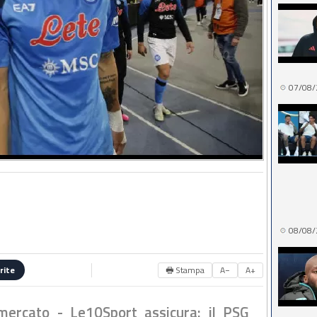
07/08/
08/08/
🖶 Stampa
A−
A+
rite
mercato - Le10Sport assicura: il PSG