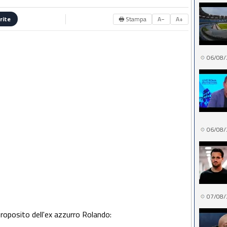
🖶 Stampa
A−
A+
rite
06/08/
06/08/
07/08/
 proposito dell'ex azzurro Rolando: