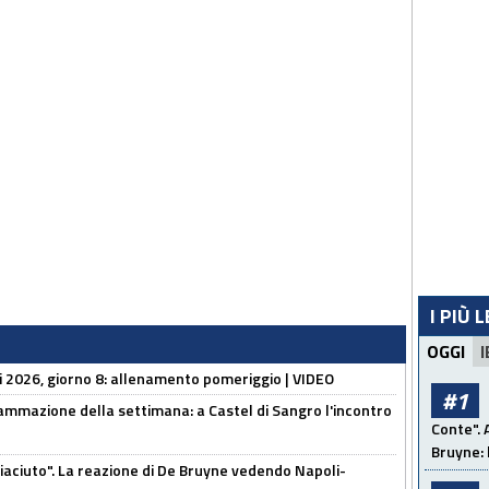
I PIÙ 
OGGI
I
li 2026, giorno 8: allenamento pomeriggio | VIDEO
#1
ammazione della settimana: a Castel di Sangro l'incontro
Conte". 
Bruyne: 
piaciuto". La reazione di De Bruyne vedendo Napoli-