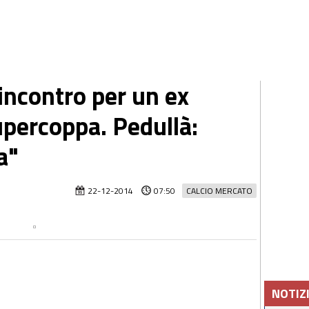
incontro per un ex
upercoppa. Pedullà:
a"
22-12-2014
07:50
CALCIO MERCATO
NOTIZ