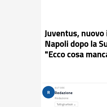
Juventus, nuovo 
Napoli dopo la S
"Ecco cosa manc
AUTORE
R
Redazione
Redazione
Tutti gli articoli →