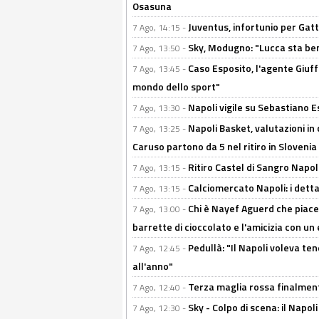
Osasuna
Juventus, infortunio per Gatti
7 Ago, 14:15 -
Sky, Modugno: "Lucca sta ben
7 Ago, 13:50 -
Caso Esposito, l'agente Giuff
7 Ago, 13:45 -
mondo dello sport"
Napoli vigile su Sebastiano E
7 Ago, 13:30 -
Napoli Basket, valutazioni in
7 Ago, 13:25 -
Caruso partono da 5 nel ritiro in Slovenia
Ritiro Castel di Sangro Napoli
7 Ago, 13:15 -
Calciomercato Napoli: i detta
7 Ago, 13:15 -
Chi è Nayef Aguerd che piace al
7 Ago, 13:00 -
barrette di cioccolato e l'amicizia con un 
Pedullà: "Il Napoli voleva te
7 Ago, 12:45 -
all'anno"
Terza maglia rossa finalment
7 Ago, 12:40 -
Sky - Colpo di scena: il Napo
7 Ago, 12:30 -