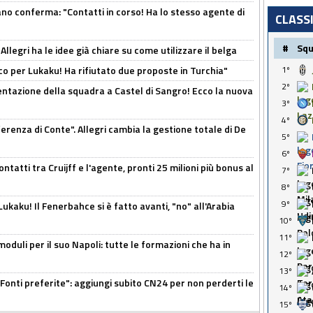
ano conferma: "Contatti in corso! Ha lo stesso agente di
CLASS
#
Sq
 Allegri ha le idee già chiare su come utilizzare il belga
o per Lukaku! Ha rifiutato due proposte in Turchia"
1º
2º
entazione della squadra a Castel di Sangro! Ecco la nuova
3º
4º
ferenza di Conte". Allegri cambia la gestione totale di De
5º
6º
ontatti tra Cruijff e l'agente, pronti 25 milioni più bonus al
7º
8º
9º
kaku! Il Fenerbahce si è fatto avanti, "no" all'Arabia
10º
11º
moduli per il suo Napoli: tutte le formazioni che ha in
12º
13º
Fonti preferite": aggiungi subito CN24 per non perderti le
14º
15º