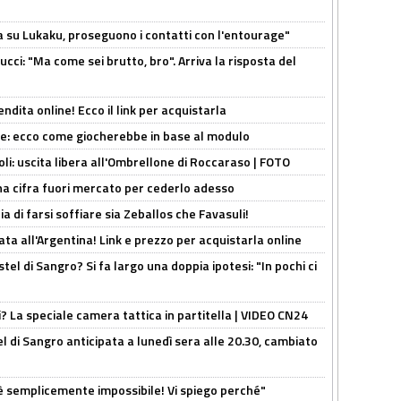
a su Lukaku, proseguono i contatti con l'entourage"
cci: "Ma come sei brutto, bro". Arriva la risposta del
ndita online! Ecco il link per acquistarla
yne: ecco come giocherebbe in base al modulo
oli: uscita libera all'Ombrellone di Roccaraso | FOTO
una cifra fuori mercato per cederlo adesso
ia di farsi soffiare sia Zeballos che Favasuli!
ta all'Argentina! Link e prezzo per acquistarla online
el di Sangro? Si fa largo una doppia ipotesi: "In pochi ci
ri? La speciale camera tattica in partitella | VIDEO CN24
 di Sangro anticipata a lunedì sera alle 20.30, cambiato
è semplicemente impossibile! Vi spiego perché"