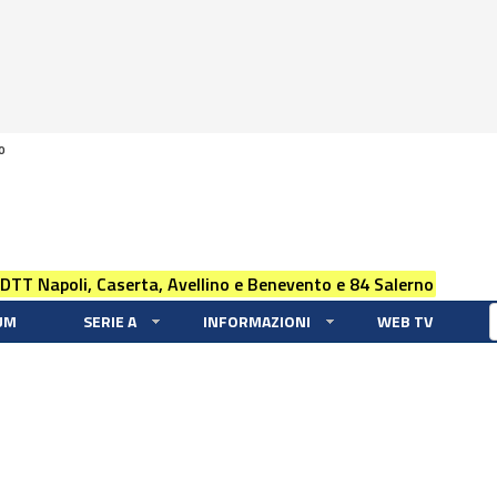
0
 DTT Napoli, Caserta, Avellino e Benevento e 84 Salerno
UM
SERIE A
INFORMAZIONI
WEB TV