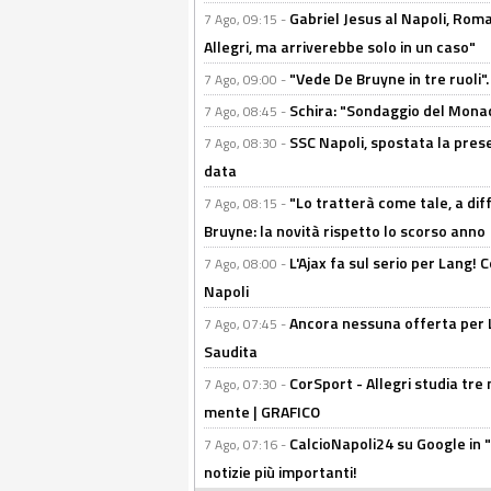
Gabriel Jesus al Napoli, Rom
7 Ago, 09:15 -
Allegri, ma arriverebbe solo in un caso"
"Vede De Bruyne in tre ruoli".
7 Ago, 09:00 -
Schira: "Sondaggio del Monac
7 Ago, 08:45 -
SSC Napoli, spostata la pres
7 Ago, 08:30 -
data
"Lo tratterà come tale, a dif
7 Ago, 08:15 -
Bruyne: la novità rispetto lo scorso anno
L'Ajax fa sul serio per Lang! C
7 Ago, 08:00 -
Napoli
Ancora nessuna offerta per Lu
7 Ago, 07:45 -
Saudita
CorSport - Allegri studia tre 
7 Ago, 07:30 -
mente | GRAFICO
CalcioNapoli24 su Google in "
7 Ago, 07:16 -
notizie più importanti!