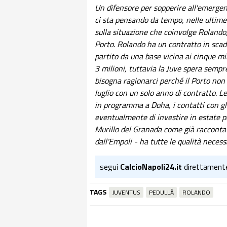
Un difensore per sopperire all'emergenz
ci sta pensando da tempo, nelle ulti
sulla situazione che coinvolge Rolando, 
Porto. Rolando ha un contratto in scade
partito da una base vicina ai cinque mil
3 milioni, tuttavia la Juve spera sempre
bisogna ragionarci perché il Porto non i
luglio con un solo anno di contratto. L
in programma a Doha, i contatti con gl
eventualmente di investire in estate p
Murillo del Granada come già raccontat
dall'Empoli - ha tutte le qualità nece
segui
CalcioNapoli24.it
direttament
TAGS
JUVENTUS
PEDULLÀ
ROLANDO