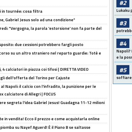
#2
Lukaku p
 in tournée: cosa filtra
e, Gabriel Jesus solo ad una condizione"
#3
redi: "Vergogna, la parola 'estorsione' non fa parte del
potrebbe
#4
sposito: due cessioni potrebbero fargli posto
Napoli? 
 corso su un altro straniero nel reparto guardie: Totè e
e la pos
#5
, 4 calciatori in piazza coi tifosi | DIRETTA VIDEO
soffiare
gli dell'offerta del Torino per Cajuste
 Napoli: il calcio con l'infradito, la punizione per le
ex calciatore di Allegri | FOCUS
nere segreta l'idea Gabriel Jesus! Guadagna 11-12 milioni
e in vendita! Ecco il prezzo e come acquistarla online
li piomba su Nayef Aguerd! È il Piano B se saltasse