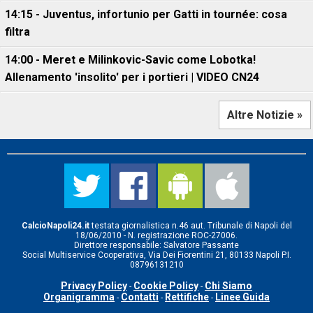
14:15 - Juventus, infortunio per Gatti in tournée: cosa
filtra
14:00 - Meret e Milinkovic-Savic come Lobotka!
Allenamento 'insolito' per i portieri | VIDEO CN24
Altre Notizie »
CalcioNapoli24.it
testata giornalistica n.46 aut. Tribunale di Napoli del
18/06/2010 - N. registrazione ROC-27006.
Direttore responsabile: Salvatore Passante
Social Multiservice Cooperativa, Via Dei Fiorentini 21, 80133 Napoli P.I.
08796131210
Privacy Policy
Cookie Policy
Chi Siamo
-
-
Organigramma
Contatti
Rettifiche
Linee Guida
-
-
-