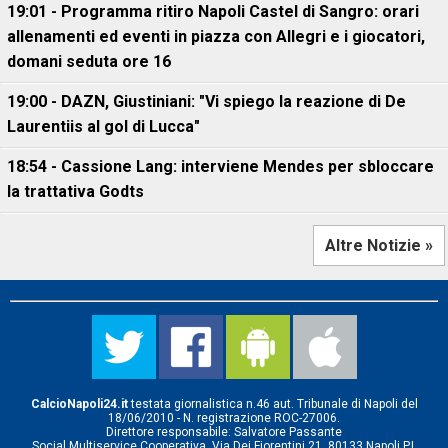
19:01 - Programma ritiro Napoli Castel di Sangro: orari
allenamenti ed eventi in piazza con Allegri e i giocatori,
domani seduta ore 16
19:00 - DAZN, Giustiniani: "Vi spiego la reazione di De
Laurentiis al gol di Lucca"
18:54 - Cassione Lang: interviene Mendes per sbloccare
la trattativa Godts
Altre Notizie »
CalcioNapoli24.it
testata giornalistica n.46 aut. Tribunale di Napoli del
18/06/2010 - N. registrazione ROC-27006.
Direttore responsabile: Salvatore Passante
Social Multiservice Cooperativa, Via Dei Fiorentini 21, 80133 Napoli P.I.