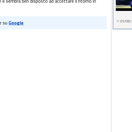
 e sembra ben disposto ad accettare il ritorno in
05/08/
e su
Google