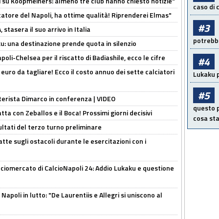
ci su Koopmeiners: almeno tre club hanno chiesto notizie"
caso di
catore del Napoli, ha ottime qualità! Riprenderei Elmas"
#3
stasera il suo arrivo in Italia
potrebbe
ku: una destinazione prende quota in silenzio
oli-Chelsea per il riscatto di Badiashile, ecco le cifre
#4
i euro da tagliare! Ecco il costo annuo dei sette calciatori
Lukaku p
#5
nterista Dimarco in conferenza | VIDEO
questo p
atta con Zeballos e il Boca! Prossimi giorni decisivi
cosa sta
ultati del terzo turno preliminare
tte sugli ostacoli durante le esercitazioni con i
ciomercato di CalcioNapoli 24: Addio Lukaku e questione
apoli in lutto: "De Laurentiis e Allegri si uniscono al