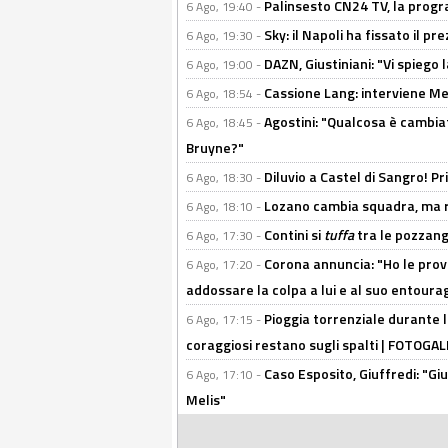
Palinsesto CN24 TV, la prog
6 Ago, 19:40 -
Sky: il Napoli ha fissato il p
6 Ago, 19:30 -
DAZN, Giustiniani: "Vi spiego 
6 Ago, 19:00 -
Cassione Lang: interviene Me
6 Ago, 18:54 -
Agostini: "Qualcosa è cambiat
6 Ago, 18:45 -
Bruyne?"
Diluvio a Castel di Sangro! P
6 Ago, 18:30 -
Lozano cambia squadra, ma re
6 Ago, 18:10 -
Contini si
tuffa
tra le pozzang
6 Ago, 17:30 -
Corona annuncia: "Ho le prove
6 Ago, 17:20 -
addossare la colpa a lui e al suo entoura
Pioggia torrenziale durante l
6 Ago, 17:15 -
coraggiosi restano sugli spalti | FOTOG
Caso Esposito, Giuffredi: "Giu
6 Ago, 17:10 -
Melis"