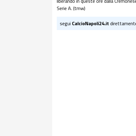
liberando in queste ore dalla Cremonese
Serie A. (tmw)
segui
CalcioNapoli24.it
direttament