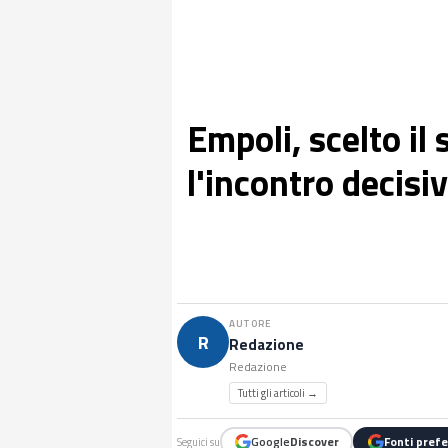
Empoli, scelto il 
l'incontro decisi
AUTORE
R
Redazione
Redazione
Tutti gli articoli →
Google
Discover
Fonti prefe
Seguici su