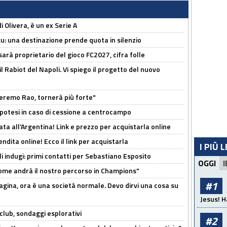
i Olivera, è un ex Serie A
ku: una destinazione prende quota in silenzio
sarà proprietario del gioco FC2027, cifra folle
 il Rabiot del Napoli. Vi spiego il progetto del nuovo
zeremo Rao, tornerà più forte"
 Ipotesi in caso di cessione a centrocampo
ta all'Argentina! Link e prezzo per acquistarla online
ndita online! Ecco il link per acquistarla
I PIÙ 
li indugi: primi contatti per Sebastiano Esposito
OGGI
I
ome andrà il nostro percorso in Champions"
#1
pagina, ora è una società normale. Devo dirvi una cosa su
Jesus! H
club, sondaggi esplorativi
#2