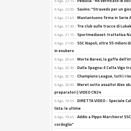
Pedullà: "Ho verificato le vo
6 Ago, 22:15 -
Savino: "Stravedo per un gio
6 Ago, 22:00 -
Mastantuono firma in Serie A, 
6 Ago, 21:45 -
Tre club sulle tracce di Luka
6 Ago, 21:30 -
Sportmediaset: trattativa Nap
6 Ago, 21:15 -
SSC Napoli, oltre 55 milioni d
6 Ago, 21:00 -
in esubero
Morte Baresi, la gaffe dell'i
6 Ago, 20:45 -
Dalla Spagna: il Celta Vigo tr
6 Ago, 20:30 -
Champions League, tutti i ris
6 Ago, 20:15 -
Meret sotto assalto! Alex sba
6 Ago, 20:00 -
preparatori | VIDEO CN24
DIRETTA VIDEO - Speciale Cal
6 Ago, 19:55 -
lista: le ultime
Addio a Pippo Marchioro! SSC N
6 Ago, 19:45 -
cordoglio"