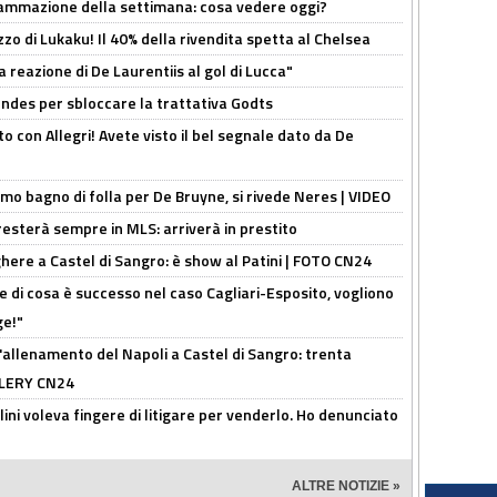
rammazione della settimana: cosa vedere oggi?
rezzo di Lukaku! Il 40% della rivendita spetta al Chelsea
la reazione di De Laurentiis al gol di Lucca"
ndes per sbloccare la trattativa Godts
o con Allegri! Avete visto il bel segnale dato da De
rimo bagno di folla per De Bruyne, si rivede Neres | VIDEO
sterà sempre in MLS: arriverà in prestito
here a Castel di Sangro: è show al Patini | FOTO CN24
 di cosa è successo nel caso Cagliari-Esposito, vogliono
ge!"
'allenamento del Napoli a Castel di Sangro: trenta
ALLERY CN24
lini voleva fingere di litigare per venderlo. Ho denunciato
ALTRE NOTIZIE »