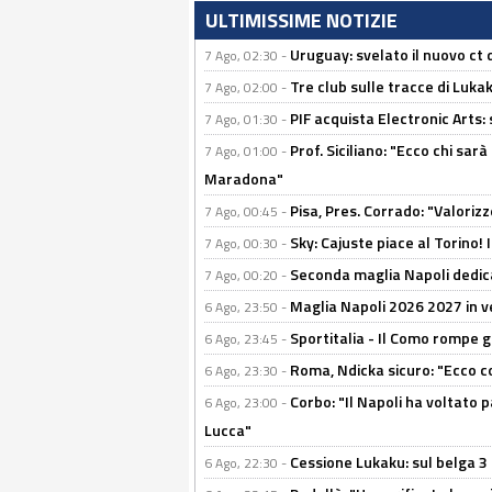
ULTIMISSIME NOTIZIE
Uruguay: svelato il nuovo ct d
7 Ago, 02:30 -
Tre club sulle tracce di Luka
7 Ago, 02:00 -
PIF acquista Electronic Arts: 
7 Ago, 01:30 -
Prof. Siciliano: "Ecco chi sarà
7 Ago, 01:00 -
Maradona"
Pisa, Pres. Corrado: "Valoriz
7 Ago, 00:45 -
Sky: Cajuste piace al Torino!
7 Ago, 00:30 -
Seconda maglia Napoli dedica
7 Ago, 00:20 -
Maglia Napoli 2026 2027 in ve
6 Ago, 23:50 -
Sportitalia - Il Como rompe g
6 Ago, 23:45 -
Roma, Ndicka sicuro: "Ecco c
6 Ago, 23:30 -
Corbo: "Il Napoli ha voltato 
6 Ago, 23:00 -
Lucca"
Cessione Lukaku: sul belga 3 
6 Ago, 22:30 -