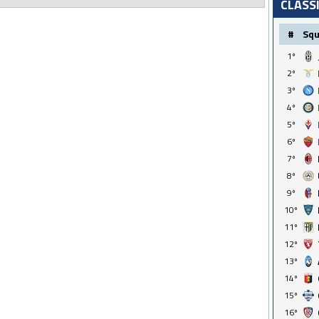
CLASS
#
Sq
1º
2º
3º
4º
5º
6º
7º
8º
9º
10º
11º
12º
13º
14º
15º
16º