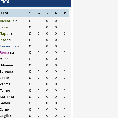
IFICA
uadra
PT
G
V
N
P
Juventus
0
0
0
0
0
CL
Lazio
0
0
0
0
0
CL
Napoli
0
0
0
0
0
CL
Inter
0
0
0
0
0
CL
Fiorentina
0
0
0
0
0
EL
Roma
0
0
0
0
0
ECL
Milan
0
0
0
0
0
Udinese
0
0
0
0
0
Bologna
0
0
0
0
0
Lecce
0
0
0
0
0
Parma
0
0
0
0
0
Torino
0
0
0
0
0
Atalanta
0
0
0
0
0
Genoa
0
0
0
0
0
Como
0
0
0
0
0
Cagliari
0
0
0
0
0