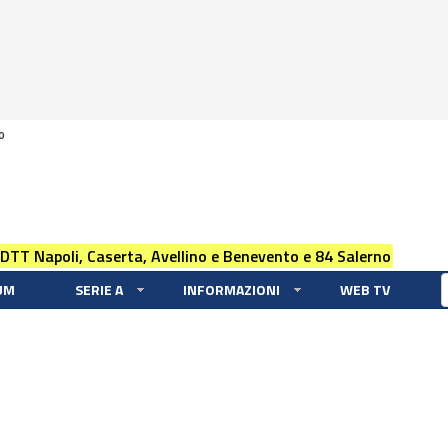
0
 DTT Napoli, Caserta, Avellino e Benevento e 84 Salerno
UM
SERIE A
INFORMAZIONI
WEB TV