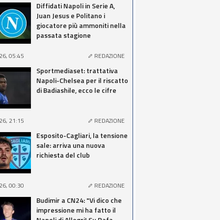
Diffidati Napoli in Serie A,
Juan Jesus e Politano i
giocatore più ammoniti nella
passata stagione
26, 05:45
REDAZIONE
Sportmediaset: trattativa
Napoli-Chelsea per il riscatto
di Badiashile, ecco le cifre
26, 21:15
REDAZIONE
Esposito-Cagliari, la tensione
sale: arriva una nuova
richiesta del club
26, 00:30
REDAZIONE
Budimir a CN24: "Vi dico che
impressione mi ha fatto il
Napoli di Allegri! Su Rafa