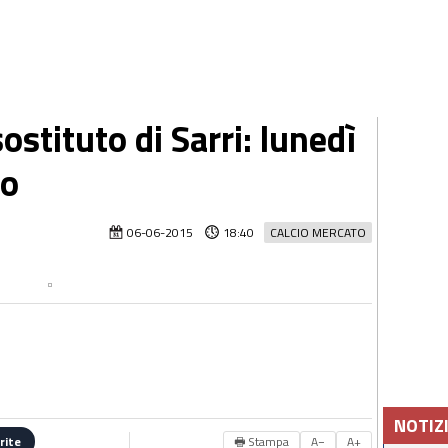
sostituto di Sarri: lunedì
vo
06-06-2015
18:40
CALCIO MERCATO
NOTIZ
🖶 Stampa
A−
A+
rite