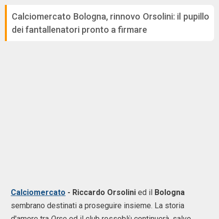
Calciomercato Bologna, rinnovo Orsolini: il pupillo
dei fantallenatori pronto a firmare
Calciomercato
- Riccardo Orsolini
ed il
Bologna
sembrano destinati a proseguire insieme. La storia
d'amore tra
Orso
ed il club rossoblù continuerà, salvo