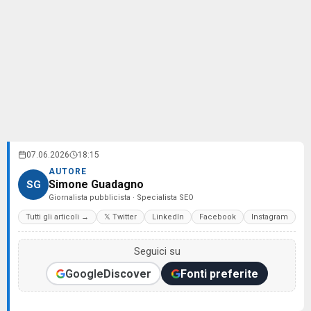
07.06.2026
18:15
AUTORE
Simone Guadagno
SG
Giornalista pubblicista · Specialista SEO
Tutti gli articoli →
𝕏 Twitter
LinkedIn
Facebook
Instagram
Seguici su
Google
Discover
Fonti preferite