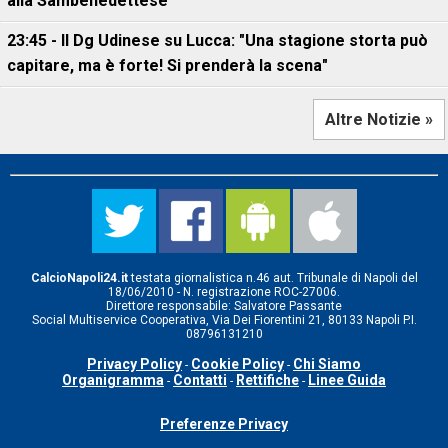
alla Sambenedettese
23:45 - Il Dg Udinese su Lucca: "Una stagione storta può
capitare, ma è forte! Si prenderà la scena"
Altre Notizie »
CalcioNapoli24.it
testata giornalistica n.46 aut. Tribunale di Napoli del
18/06/2010 - N. registrazione ROC-27006.
Direttore responsabile: Salvatore Passante
Social Multiservice Cooperativa, Via Dei Fiorentini 21, 80133 Napoli P.I.
08796131210
Privacy Policy
Cookie Policy
Chi Siamo
-
-
Organigramma
Contatti
Rettifiche
Linee Guida
-
-
-
Preferenze Privacy