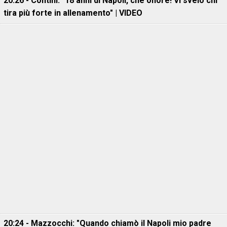
20:26 - Contini: "18 anni di Napoli, che onore! Vi svelo chi
tira più forte in allenamento" | VIDEO
20:24 - Mazzocchi: "Quando chiamò il Napoli mio padre