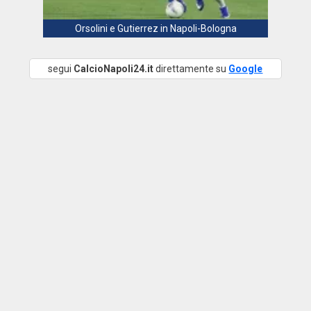
Orsolini e Gutierrez in Napoli-Bologna
segui
CalcioNapoli24.it
direttamente su
Google