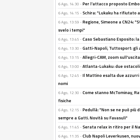
Per l'attacco proposto Embolo
6 Ago, 14:30 -
Schira: "Lukaku ha rifiutato 
6 Ago, 14:15 -
Regione, Simeone a CN24: "St
6 Ago, 13:59 -
svelo i tempi"
Caso Sebastiano Esposito: la v
6 Ago, 13:45 -
Gatti-Napoli, Tuttosport: gli
6 Ago, 13:30 -
Allegri-CAM, zoom sull'uscit
6 Ago, 13:15 -
Atlanta-Lukaku: due ostacoli
6 Ago, 13:00 -
Il Mattino esalta due azzurri 
6 Ago, 12:45 -
nomi
Come stanno McTominay, Rafa 
6 Ago, 12:30 -
fisiche
Pedullà: "Non se ne può più de
6 Ago, 12:15 -
sempre a Gatti. Novità su Favasuli"
Serata relax in ritiro per il N
6 Ago, 11:45 -
Club Napoli Leverkusen, nuovo
6 Ago, 11:35 -