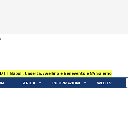
0
 DTT Napoli, Caserta, Avellino e Benevento e 84 Salerno
UM
SERIE A
INFORMAZIONI
WEB TV