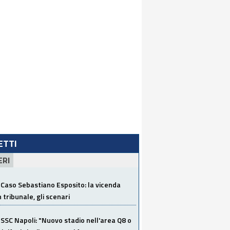
LETTI
ERI
Caso Sebastiano Esposito: la vicenda
n tribunale, gli scenari
SSC Napoli: "Nuovo stadio nell'area Q8 o