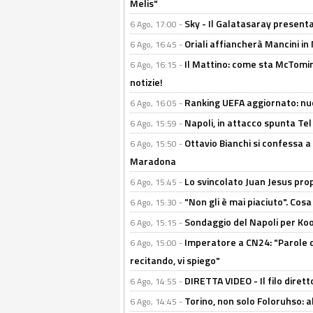
Melis"
Sky - Il Galatasaray presenta
6 Ago, 17:00 -
Oriali affiancherà Mancini in 
6 Ago, 16:45 -
Il Mattino: come sta McTomi
6 Ago, 16:15 -
notizie!
Ranking UEFA aggiornato: nuov
6 Ago, 16:05 -
Napoli, in attacco spunta Tel
6 Ago, 15:59 -
Ottavio Bianchi si confessa a 
6 Ago, 15:50 -
Maradona
Lo svincolato Juan Jesus prop
6 Ago, 15:45 -
"Non gli è mai piaciuto". Cosa
6 Ago, 15:30 -
Sondaggio del Napoli per Koop
6 Ago, 15:15 -
Imperatore a CN24: "Parole d
6 Ago, 15:00 -
recitando, vi spiego"
DIRETTA VIDEO - Il filo dirett
6 Ago, 14:55 -
Torino, non solo Foloruhso: a
6 Ago, 14:45 -