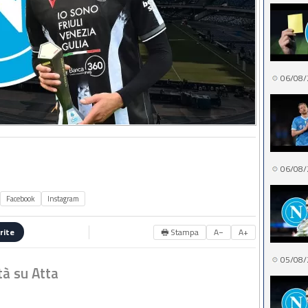
06/08/
06/08/
Facebook
Instagram
🖶 Stampa
A−
A+
rite
05/08/
tà su Atta