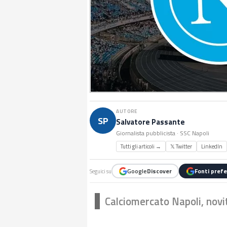
AUTORE
SP
Salvatore Passante
Giornalista pubblicista · SSC Napoli
Tutti gli articoli →
𝕏 Twitter
LinkedIn
Google
Discover
Fonti prefe
Seguici su
Calciomercato Napoli, novi