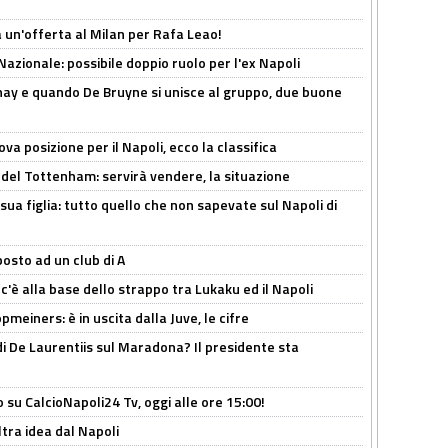
 un'offerta al Milan per Rafa Leao!
Nazionale: possibile doppio ruolo per l'ex Napoli
nay e quando De Bruyne si unisce al gruppo, due buone
a posizione per il Napoli, ecco la classifica
 del Tottenham: servirà vendere, la situazione
sua figlia: tutto quello che non sapevate sul Napoli di
osto ad un club di A
 c'è alla base dello strappo tra Lukaku ed il Napoli
meiners: è in uscita dalla Juve, le cifre
i De Laurentiis sul Maradona? Il presidente sta
o su CalcioNapoli24 Tv, oggi alle ore 15:00!
ltra idea dal Napoli