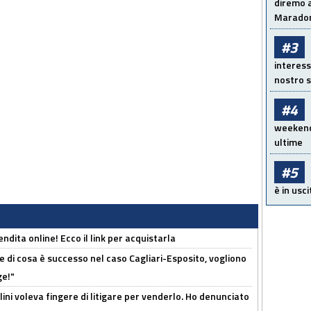
diremo a
Maradon
#3
interess
nostro s
#4
weekend!
ultime
#5
è in usci
ndita online! Ecco il link per acquistarla
 di cosa è successo nel caso Cagliari-Esposito, vogliono
ge!"
lini voleva fingere di litigare per venderlo. Ho denunciato