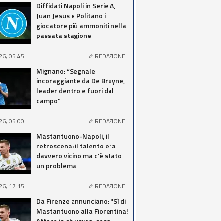
Diffidati Napoli in Serie A,
Juan Jesus e Politano i
giocatore più ammoniti nella
passata stagione
26, 05:45
REDAZIONE
Mignano: “Segnale
incoraggiante da De Bruyne,
leader dentro e fuori dal
campo"
26, 05:00
REDAZIONE
Mastantuono-Napoli, il
retroscena: il talento era
davvero vicino ma c’è stato
un problema
26, 17:15
REDAZIONE
Da Firenze annunciano: "Sì di
Mastantuono alla Fiorentina!
Affare in chiusura: cosa