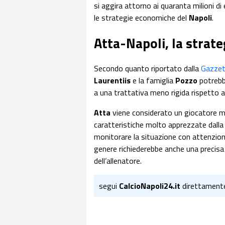
si aggira attorno ai quaranta milioni d
le strategie economiche del
Napoli
.
Atta-Napoli, la strate
Secondo quanto riportato dalla
Gazzet
Laurentiis
e la famiglia
Pozzo
potrebbe
a una trattativa meno rigida rispetto alle
Atta
viene considerato un giocatore mo
caratteristiche molto apprezzate dalla
monitorare la situazione con attenzio
genere richiederebbe anche una precisa v
dell’allenatore.
segui
CalcioNapoli24.it
direttament