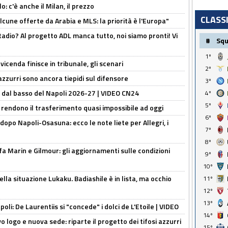
: c'è anche il Milan, il prezzo
CLASS
alcune offerte da Arabia e MLS: la priorità è l'Europa"
adio? Al progetto ADL manca tutto, noi siamo pronti! Vi
#
Sq
1º
icenda finisce in tribunale, gli scenari
2º
 azzurri sono ancora tiepidi sul difensore
3º
a dal basso del Napoli 2026-27 | VIDEO CN24
4º
5º
 rendono il trasferimento quasi impossibile ad oggi
6º
dopo Napoli-Osasuna: ecco le note liete per Allegri, i
7º
8º
Marin e Gilmour: gli aggiornamenti sulle condizioni
9º
10º
lla situazione Lukaku. Badiashile è in lista, ma occhio
11º
12º
13º
apoli: De Laurentiis si "concede" i dolci de L'Etoile | VIDEO
14º
 logo e nuova sede: riparte il progetto dei tifosi azzurri
15º