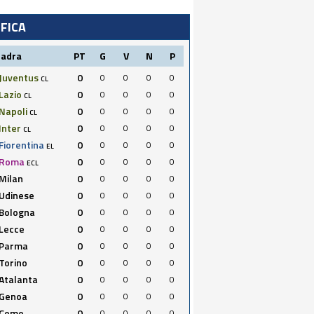
IFICA
uadra
PT
G
V
N
P
Juventus
0
0
0
0
0
CL
Lazio
0
0
0
0
0
CL
Napoli
0
0
0
0
0
CL
Inter
0
0
0
0
0
CL
Fiorentina
0
0
0
0
0
EL
Roma
0
0
0
0
0
ECL
Milan
0
0
0
0
0
Udinese
0
0
0
0
0
Bologna
0
0
0
0
0
Lecce
0
0
0
0
0
Parma
0
0
0
0
0
Torino
0
0
0
0
0
Atalanta
0
0
0
0
0
Genoa
0
0
0
0
0
Como
0
0
0
0
0