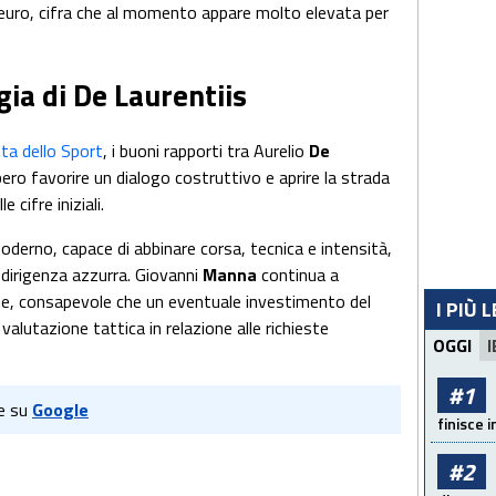
i euro, cifra che al momento appare molto elevata per
gia di De Laurentiis
ta dello Sport
, i buoni rapporti tra Aurelio
De
ro favorire un dialogo costruttivo e aprire la strada
 cifre iniziali.
derno, capace di abbinare corsa, tecnica e intensità,
 dirigenza azzurra. Giovanni
Manna
continua a
ne, consapevole che un eventuale investimento del
I PIÙ 
alutazione tattica in relazione alle richieste
OGGI
I
#1
e su
Google
finisce i
#2