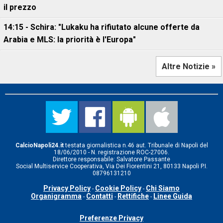
il prezzo
14:15 - Schira: "Lukaku ha rifiutato alcune offerte da
Arabia e MLS: la priorità è l'Europa"
Altre Notizie »
CalcioNapoli24.it
testata giornalistica n.46 aut. Tribunale di Napoli del
18/06/2010 - N. registrazione ROC-27006.
Direttore responsabile: Salvatore Passante
Social Multiservice Cooperativa, Via Dei Fiorentini 21, 80133 Napoli P.I.
08796131210
Privacy Policy
Cookie Policy
Chi Siamo
-
-
Organigramma
Contatti
Rettifiche
Linee Guida
-
-
-
Preferenze Privacy