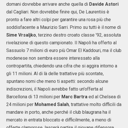
domani dovrebbe arrivare anche quella di
Davide Astori
dal Cagliari. Non dovrebbe finire qui, De Laurentiis è
pronto a fare altri colpi per garantire una rosa più che
soddisfacente a Maurizio Sarri. Primo su tutti è il nome di
Sime Vrsaljko
, terzino destro croato classe '92, assoluta
rivelazione di questo campionato. Il Napoli ha offerto al
Sassuolo 7 milioni di euro più Omar El Kaddouri, ma il club
modenese non sembra essere interessato alla
contropartita, chiedendo una cifra che si aggira intorno a
gli 11 milioni. Al di là delle trattative più scontate,
spuntano nomi che meno ti aspetti: secondo alcune
indiscrezioni, il Napoli avrebbe fatto un'offerta al
Barcellona di 13 milioni per
Marc Bartra
ed al Chelsea di
24 milioni per
Mohamed Salah
, trattative molto difficili da
mandare in porto, anche perché il club blaugrana ha il
mercato in entrata bloccato e difficilmente, a meno di
offerte clamorose, lascerà partire il giovane difensore