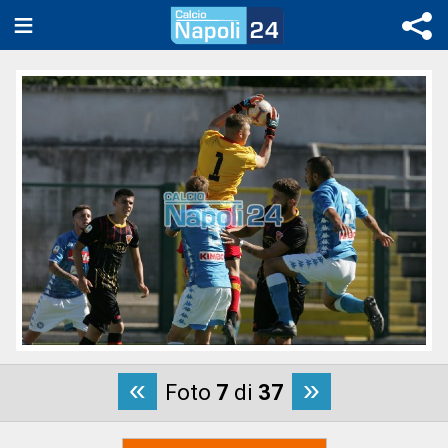
«
»
Foto
7
di
37