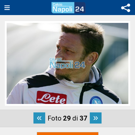
«
»
Foto
29
di
37