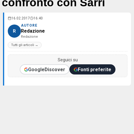
confronto con Sarri
16.02.2017
16:40
AUTORE
Redazione
R
Redazione
Tutti gli articoli →
Seguici su
Google
Discover
Fonti preferite