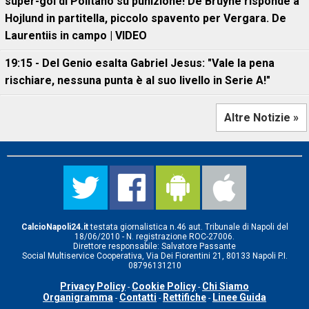
super-gol di Politano su punizione! De Bruyne risponde a
Hojlund in partitella, piccolo spavento per Vergara. De
Laurentiis in campo | VIDEO
19:15 - Del Genio esalta Gabriel Jesus: "Vale la pena
rischiare, nessuna punta è al suo livello in Serie A!"
Altre Notizie »
CalcioNapoli24.it
testata giornalistica n.46 aut. Tribunale di Napoli del
18/06/2010 - N. registrazione ROC-27006.
Direttore responsabile: Salvatore Passante
Social Multiservice Cooperativa, Via Dei Fiorentini 21, 80133 Napoli P.I.
08796131210
Privacy Policy
Cookie Policy
Chi Siamo
-
-
Organigramma
Contatti
Rettifiche
Linee Guida
-
-
-