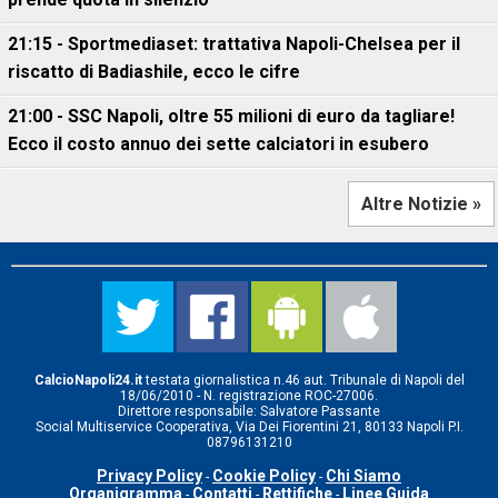
21:15 - Sportmediaset: trattativa Napoli-Chelsea per il
riscatto di Badiashile, ecco le cifre
21:00 - SSC Napoli, oltre 55 milioni di euro da tagliare!
Ecco il costo annuo dei sette calciatori in esubero
Altre Notizie »
CalcioNapoli24.it
testata giornalistica n.46 aut. Tribunale di Napoli del
18/06/2010 - N. registrazione ROC-27006.
Direttore responsabile: Salvatore Passante
Social Multiservice Cooperativa, Via Dei Fiorentini 21, 80133 Napoli P.I.
08796131210
Privacy Policy
Cookie Policy
Chi Siamo
-
-
Organigramma
Contatti
Rettifiche
Linee Guida
-
-
-