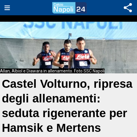
Allan, Albiol e Diawara in allenamento. Foto SSC Napoli
Castel Volturno, ripresa
degli allenamenti:
seduta rigenerante per
Hamsik e Mertens