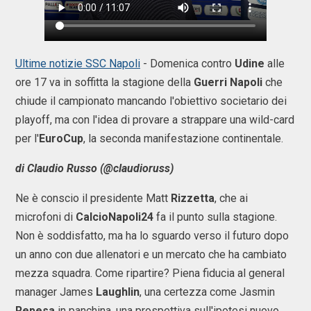
Ultime notizie SSC Napoli
- Domenica contro
Udine
alle
ore 17 va in soffitta la stagione della
Guerri
Napoli
che
chiude il campionato mancando l'obiettivo societario dei
playoff, ma con l'idea di provare a strappare una wild-card
per l'
EuroCup
, la seconda manifestazione continentale.
di Claudio Russo (@claudioruss)
Ne è conscio il presidente Matt
Rizzetta
, che ai
microfoni di
CalcioNapoli24
fa il punto sulla stagione.
Non è soddisfatto, ma ha lo sguardo verso il futuro dopo
un anno con due allenatori e un mercato che ha cambiato
mezza squadra. Come ripartire? Piena fiducia al general
manager James
Laughlin
, una certezza come Jasmin
Repesa
in panchina, una prospettiva sull'ipotesi nuovo