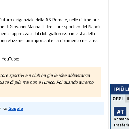
 futuro dirigenziale della AS Roma e, nelle ultime ore,
 di Giovanni Manna. Il direttore sportivo del Napoli
ente apprezzati dal club giallorosso in vista della
oncretizzarsi un importante cambiamento nell’area
u YouTube:
ore sportivi e il club ha già le idee abbastanza
piace di più, ma non è l'unico. Poi quando avremo
I PIÙ 
OGGI
I
e su
Google
#1
Romano: 
trasfer