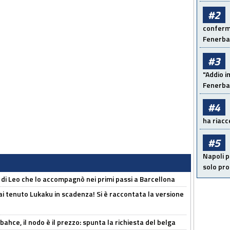
#2
conferma
Fenerb
#3
"Addio i
Fenerba
#4
ha riacce
#5
Napoli p
solo pr
 di Leo che lo accompagnò nei primi passi a Barcellona
i tenuto Lukaku in scadenza! Si è raccontata la versione
ahce, il nodo è il prezzo: spunta la richiesta del belga