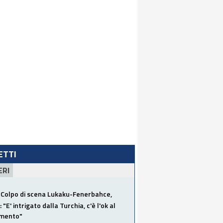
LETTI
ERI
Colpo di scena Lukaku-Fenerbahce,
"E' intrigato dalla Turchia, c'è l'ok al
imento"