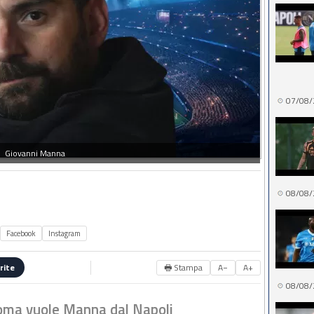
07/08/
Giovanni Manna
08/08/
Facebook
Instagram
🖶 Stampa
A−
A+
rite
08/08/
Roma vuole Manna dal Napoli