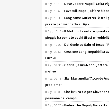
Dove vedere Napoli-Celta Vig
8 Ago, 11:10 -
Favasuli-Napoli, affare bloc
8 Ago, 10:45 -
Lang come Gutierrez: è tra i p
8 Ago, 10:30 -
prezzo per mandarlo all'Ajax
Il Mattino fa notare: questa v
8 Ago, 10:15 -
pioggia ha portato pochi tifosi infreddolit
Del Genio su Gabriel Jesus: "F
8 Ago, 10:00 -
Cessione Lang, Repubblica avv
8 Ago, 09:45 -
Lukaku
Gabriel Jesus-Napoli, affare c
8 Ago, 09:30 -
motivo
Sky, Marianella: "Accordo Ars
8 Ago, 09:15 -
problema"
Che futuro c'è per Giovane? Al
8 Ago, 09:00 -
posizione del campo
Badiashile-Napoli, Gazzetta: 
8 Ago, 08:20 -