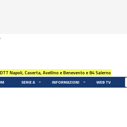
0
 DTT Napoli, Caserta, Avellino e Benevento e 84 Salerno
UM
SERIE A
INFORMAZIONI
WEB TV