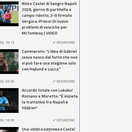
Ritiro Castel di Sangro Napoli
2026, giorno 8: partitella a
campo ridotto, 2-0 firmato
Vergara-Prisco! Di nuovo
problemi di vesciche per
McTominay | VIDEO
26, 19:12
REDAZIONE
Cammaroto: "L’idea di Gabriel
Jesus nasce dal fatto che non
si può fare una stagione solo
con Hojlund e Lucca"
26, 06:30
REDAZIONE
Accordo totale con Lukaku!
Romano e Moretto: "È iniziata
la trattativa tra Napoli e
Yildirim"
26, 16:30
REDAZIONE
Una
visita a sorpresa
a Castel