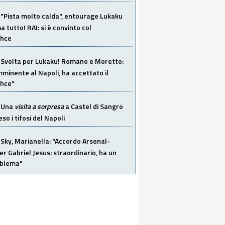
"Pista molto calda", entourage Lukaku
 tutto! RAI: si è convinto col
ahce
Svolta per Lukaku! Romano e Moretto:
mminente al Napoli, ha accettato il
hce"
Una
visita a sorpresa
a Castel di Sangro
so i tifosi del Napoli
Sky, Marianella: "Accordo Arsenal-
er Gabriel Jesus: straordinario, ha un
oblema"