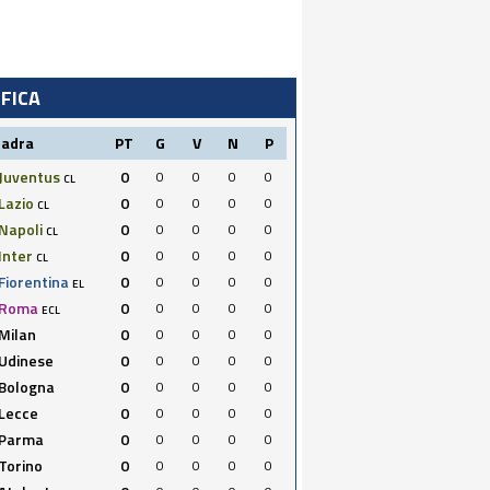
IFICA
uadra
PT
G
V
N
P
Juventus
0
0
0
0
0
CL
Lazio
0
0
0
0
0
CL
Napoli
0
0
0
0
0
CL
Inter
0
0
0
0
0
CL
Fiorentina
0
0
0
0
0
EL
Roma
0
0
0
0
0
ECL
Milan
0
0
0
0
0
Udinese
0
0
0
0
0
Bologna
0
0
0
0
0
Lecce
0
0
0
0
0
Parma
0
0
0
0
0
Torino
0
0
0
0
0