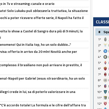
o in Tv e streaming: canale e orario
cato! Solo Lukaku può
sbloccare
la trattativa, la situazione
ochi a poter ricevere offerte serie, il Napoli ha fatto il
CLASS
olta lo show a Castel di Sangro dura più di 9 minuti, la
#
Sq
i
1º
enomeno! Qui in Italia top, ho un solo dubbio..."
2º
3º
isa: offerta in arrivo da 20 mln! Novità anche per
4º
5º
omplesso: il brasiliano non può arrivare in prestito, il
6º
7º
enal-Napoli per Gabriel Jesus: straordinario, ha un solo
8º
9º
legri crede in lui, sa di poterlo valorizzare in una
10º
11º
12º
"C'è accordo totale! La formula e le cifre dell'affare tra