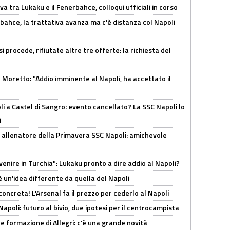
a tra Lukaku e il Fenerbahce, colloqui ufficiali in corso
bahce, la trattativa avanza ma c'è distanza col Napoli
 procede, rifiutate altre tre offerte: la richiesta del
Moretto: "Addio imminente al Napoli, ha accettato il
 a Castel di Sangro: evento cancellato? La SSC Napoli lo
i
 allenatore della Primavera SSC Napoli: amichevole
venire in Turchia": Lukaku pronto a dire addio al Napoli?
'è un'idea differente da quella del Napoli
oncreta! L'Arsenal fa il prezzo per cederlo al Napoli
Napoli: futuro al bivio, due ipotesi per il centrocampista
le formazione di Allegri: c'è una grande novità