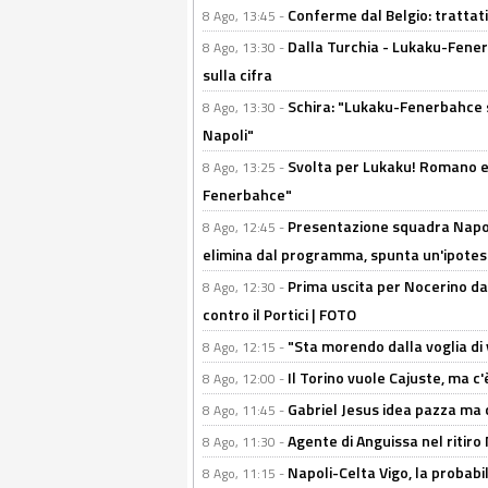
Conferme dal Belgio: trattativ
8 Ago, 13:45 -
Dalla Turchia - Lukaku-Fener
8 Ago, 13:30 -
sulla cifra
Schira: "Lukaku-Fenerbahce si
8 Ago, 13:30 -
Napoli"
Svolta per Lukaku! Romano e 
8 Ago, 13:25 -
Fenerbahce"
Presentazione squadra Napoli
8 Ago, 12:45 -
elimina dal programma, spunta un'ipotes
Prima uscita per Nocerino da
8 Ago, 12:30 -
contro il Portici | FOTO
"Sta morendo dalla voglia di 
8 Ago, 12:15 -
Il Torino vuole Cajuste, ma c
8 Ago, 12:00 -
Gabriel Jesus idea pazza ma c
8 Ago, 11:45 -
Agente di Anguissa nel ritiro 
8 Ago, 11:30 -
Napoli-Celta Vigo, la probabi
8 Ago, 11:15 -