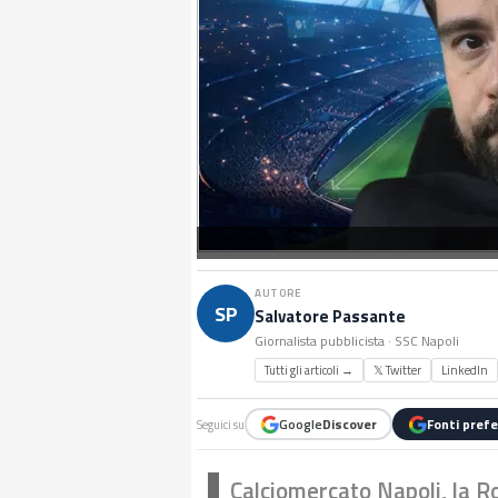
AUTORE
SP
Salvatore Passante
Giornalista pubblicista · SSC Napoli
Tutti gli articoli →
𝕏 Twitter
LinkedIn
Google
Discover
Fonti prefe
Seguici su
Calciomercato Napoli, la 