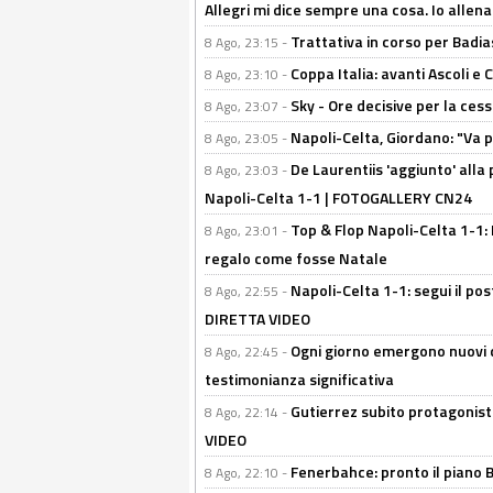
Allegri mi dice sempre una cosa. Io allena
Trattativa in corso per Badia
8 Ago, 23:15 -
Coppa Italia: avanti Ascoli 
8 Ago, 23:10 -
Sky - Ore decisive per la ces
8 Ago, 23:07 -
Napoli-Celta, Giordano: "Va p
8 Ago, 23:05 -
De Laurentiis 'aggiunto' alla
8 Ago, 23:03 -
Napoli-Celta 1-1 | FOTOGALLERY CN24
Top & Flop Napoli-Celta 1-1: 
8 Ago, 23:01 -
regalo come fosse Natale
Napoli-Celta 1-1: segui il pos
8 Ago, 22:55 -
DIRETTA VIDEO
Ogni giorno emergono nuovi d
8 Ago, 22:45 -
testimonianza significativa
Gutierrez subito protagonist
8 Ago, 22:14 -
VIDEO
Fenerbahce: pronto il piano 
8 Ago, 22:10 -