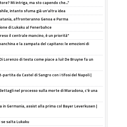
tore? Mi intriga, ma sto capendo che..."
shile, intanto sfuma già un'altra idea
e Catania, affronteranno Genoa e Parma
sione di Lukaku al Fenerbahce
reso il centrale mancino, è un priorità"
 panchina e la zampata del capitano: le emozioni di
Di Lorenzo di testa come piace a lui! De Bruyne fa un
t-partita da Castel di Sangro con i tifosi del Napoli |
ettagli nel processo sulla morte di Maradona, c'è una
a in Germania, assist alla prima col Bayer Leverkusen |
B se salta Lukaku