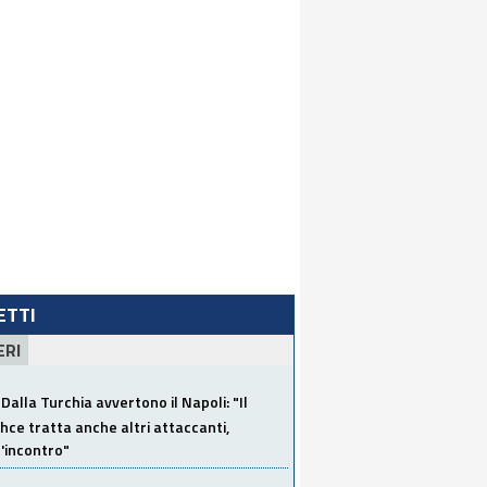
LETTI
ERI
Dalla Turchia avvertono il Napoli: "Il
ce tratta anche altri attaccanti,
'incontro"