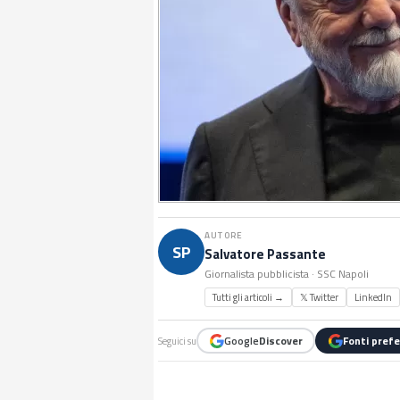
AUTORE
SP
Salvatore Passante
Giornalista pubblicista · SSC Napoli
Tutti gli articoli →
𝕏 Twitter
LinkedIn
Google
Discover
Fonti prefe
Seguici su