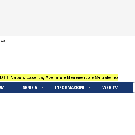
:40
 DTT Napoli, Caserta, Avellino e Benevento e 84 Salerno
UM
SERIE A
INFORMAZIONI
WEB TV