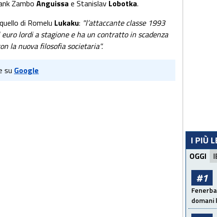
rank Zambo
Anguissa
e Stanislav
Lobotka
.
’è quello di Romelu
Lukaku
:
"l’attaccante classe 1993
i euro lordi a stagione e ha un contratto in scadenza
on la nuova filosofia societaria".
e su
Google
I PIÙ 
OGGI
I
#1
Fenerbah
domani l