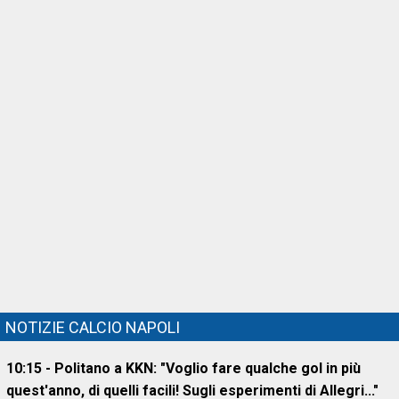
NOTIZIE CALCIO NAPOLI
10:15 - Politano a KKN: "Voglio fare qualche gol in più
quest'anno, di quelli facili! Sugli esperimenti di Allegri..."